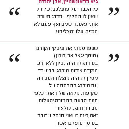
גיא בראונשטיין, אבן יהודה.
“
”
כל הכבוד על פועלכם, שירות
שאין לו תחליף - מדרג משרת
אותי נאמנה שנים ואף פעם לא
הכזיב, עלו והצליחו!
כשפרסמתי את עיסקי הקודם
“
”
(מוסך יגאל את דורון)
במידרג,זה היה נסיון ללא ידע
מוקדם אודות מידרג. בדיעבד
ניסיון זה היה מוצלח,העבודה
עם מידרג התבססה על
שקיפות מלאה של האתר כלפי
חוות הדעת,התמורה\העלות
סבירה והוגנת ולאור
זאת,כיום,כשאני מנהל עבודה
במוסך טופז בראשון