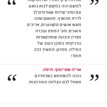
“
”
אחלה רעיון, מחזיר את התקווה
למקום הזה במקום לבוא במגע
עם נותני שירות שגורמים לך
לרדת מהארץ, פתאום אתה
פוגש אנשים מקצוענים, אדיבים
והוגנים. מע׳ הסמס עובדת
מצויין והבנות שמתקשרות
נודניקיות במובן הטוב של
המילה. מפרגן. תמשיך ככה
תומר!
אריה שטיינמץ, חיפה.
“
”
נהנה להשתמש בשרותיכם
מאחל לכם הצלחה והתרחבות