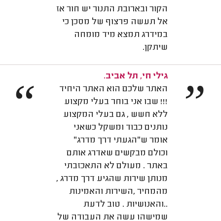
הקור ובארובת התנור יש חור אז
אל תעשה פרצוף של מסכן כי
במידרג תמצא מיד מומחה
שיתקן.
גילי חי, תל אביב.
“
”
האתר שלכם הוא האתר היחיד
!!! שבו אני בוחר בעלי מקצוע
ללא חשש , גם בעלי המקצוע
נותנים כבוד ומשקל כשאני
אומר ש"הגעתי דרך מדרג"
וכולם מבקשים שאדרג אותם
באתר . מעולם לא התאכזבתי
מנותן שירות שהגיע דרך מדרג ,
מהמחיר ,השירות והאמינות
..והאנושיות . טוב לדעת
שמישהו עשה את העבודה של