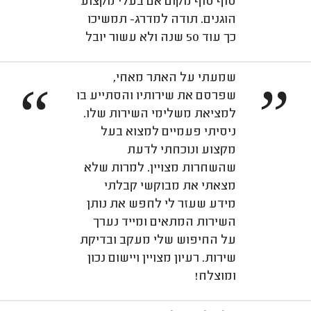
סוף סוף מקום אם בעלי מקצוע
הוגנים. תודה למדרג- תמשיכו
כך עוד 50 שנה ולא עשור יובל
שמעתי על האתר מאחי,
“
”
שפרסם את שירותיו והסתייע בו
למציאת משלימי השירות שלו.
ניסיתי פעמיים למצוא בעל
מקצוע ונוכחתי לדעת
שהשחרות מצויין. למרות שלא
מצאתי את מבוקשי קבלתי
מידע שעזר לי לחפש את נותן
השירות המתאים ומייד נערך
על החיפוש שלי מעקב ובדיקת
שירות. רעיון מצויין ויישום נכון
ומוצלח!