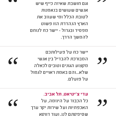
“
”
וגם חושבת שאיזה כייף שיש
אנשים שעושים בנאמנות
לטובת הכלל ומי שעוזב את
הארץ הנהדרת הזו פשוט
מפסיד ובגדול - יישר כח לנוחם
להמשך הדרך.
יישר כח על פעילותכם
“
”
המבורכת להבדיל בין אנשי
מקצוע הגונים וטובים לכאלה
שלא...והם באמת ראויים לגמול
על פועלם.
עדי צ'יטיאט, תל אביב.
“
”
כל הכבוד על היוזמה, על
האכפתיות ועל שירות יקר ערך
שסיפקתם לנו, ועוד דווקא