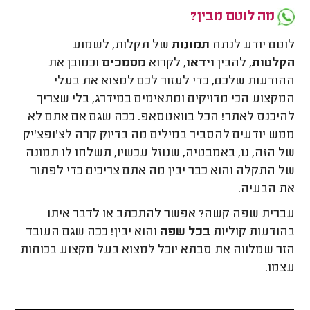
מה לוטם מבין?
לוטם יודע לנתח
תמונות
של תקלות, לשמוע
הקלטות,
להבין
וידאו
, לקרוא
מסמכים
וכמובן את
ההודעות שלכם, כדי לעזור לכם למצוא את בעלי
המקצוע הכי מדויקים ומתאימים במידרג, בלי שצריך
להיכנס לאתר! הכל בוואטסאפ. ככה שגם אם אתם לא
ממש יודעים להסביר במילים מה בדיוק קרה לצ'ופצ'יק
של הזה, נו, באמבטיה, שנוזל עכשיו, תשלחו לו תמונה
של התקלה והוא כבר יבין מה אתם צריכים כדי לפתור
את הבעיה.
עברית שפה קשה? אפשר להתכתב או לדבר איתו
בהודעות קוליות
בכל שפה
והוא יבין! ככה שגם העובד
הזר שמלווה את סבתא יוכל למצוא בעל מקצוע בכוחות
עצמו.