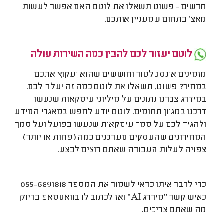
חדשים - פשוט תשאלו את לוטם האם אפשר לעשות
מאצ' בתחום שמעניין אותכם.
לוטם יעזור לכם להבין כמה השירות עולה
מזמינים אינסטלטור וחוששים שהוא יעקוץ אתכם
במחיר? פשוט, תשאלו את לוטם כמה זה יעלה לכם.
במידרג צברנו נתונים על מיליוני עיסקאות שנעשו
דרכנו במגוון תחומים. לוטם יודע לחפש במאגרי המידע
ולהגיד לכם על סמך עיסקאות שנעשו בפועל ועל סמך
המחירונים שהעסקים מעדכנים כמה (פחות או יותר)
צפויה לעלות העבודה שאתם רוצים לבצע.
כדי לדבר איתו כדאי לשמור את המספר 055-6891818
כאיש קשר "מידרג AI" ואז לכתוב לו בוואטסאפ בדיוק
מה שאתם צריכים.