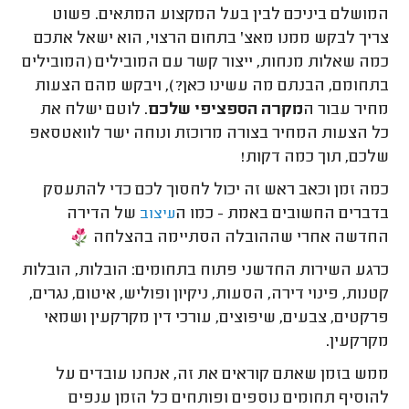
המושלם ביניכם לבין בעל המקצוע המתאים. פשוט
צריך לבקש ממנו מאצ' בתחום הרצוי, הוא ישאל אתכם
כמה שאלות מנחות, ייצור קשר עם המובילים (המובילים
בתחומם, הבנתם מה עשינו כאן?), ויבקש מהם הצעות
מחיר עבור ה
מקרה הספציפי שלכם
. לוטם ישלח את
כל הצעות המחיר בצורה מרוכזת ונוחה ישר לוואטסאפ
שלכם, תוך כמה דקות!
כמה זמן וכאב ראש זה יכול לחסוך לכם כדי להתעסק
בדברים החשובים באמת - כמו ה
של הדירה
עיצוב
החדשה אחרי שההובלה הסתיימה בהצלחה
כרגע השירות החדשני פתוח בתחומים: הובלות, הובלות
קטנות, פינוי דירה, הסעות, ניקיון ופוליש, איטום, נגרים,
פרקטים, צבעים, שיפוצים, עורכי דין מקרקעין ושמאי
מקרקעין.
ממש בזמן שאתם קוראים את זה, אנחנו עובדים על
להוסיף תחומים נוספים ופותחים כל הזמן ענפים