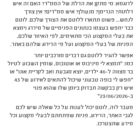
לדוגמא: מי מתקן את הדלת של הממ"ד? האם זה איש
דלתות? הנדימן? מנעולן? איש ממ"דים? אין צורך
לנחש... פשוט תתארו ללוטם את הצורך שלכם. לוטם
כבר יחפש בעצמו בנתונים הפנימיים של מידרג וימצא
את בעלי המקצוע הכי מתאימים, לפי האיזור שלכם,
הפניות של בעלי המקצוע ועל פי הדירוג שלהם באתר.
אפשר להגיד ללוטם גם דברים מורכבים יותר
כמו: "תמצא לי מיניבוס או אוטובוס, שזמין השבוע לטיול
בר מצווה ל-46 ילדים, יוצא מגבעת זאב לקריית אונו" או
"חפש לי בופה טבעוני שיכול להתאים לאירוע של 43
איש רק בבקשה תבדוק ביומן שלו שהוא פנוי
ב-23/06/2026"
מעבר לזה, לוטם יכול לענות על כל שאלה שיש לכם
לגבי האתר, הדירוג, פניות שפתחתם לבעלי מקצוע וכל
מידע שתצטרכו.