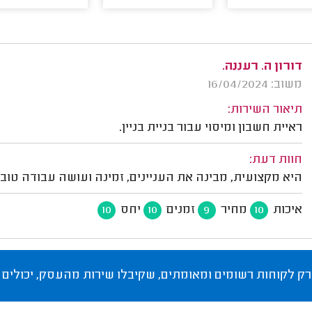
דורון ה. רעננה.
משוב: 16/04/2024
תיאור השירות:
ראיית חשבון ומיסוי עבור בניית בניין.
חוות דעת:
היא מקצועית, מבינה את העניינים, זמינה ועושה עבודה טובה
איכות
מחיר
זמנים
יחס
10
10
9
10
רק לקוחות רשומים ומאומתים, שקיבלו שירות מהעסק, יכולים 