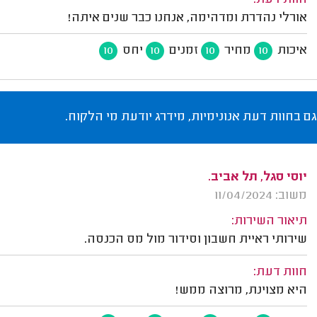
חוות דעת:
אורלי נהדרת ומדהימה, אנחנו כבר שנים איתה!
איכות
מחיר
זמנים
יחס
10
10
10
10
גם בחוות דעת אנונימיות, מידרג יודעת מי הלקוח.
יוסי סגל, תל אביב.
משוב: 11/04/2024
תיאור השירות:
שירותי ראיית חשבון וסידור מול מס הכנסה.
חוות דעת:
היא מצוינת, מרוצה ממש!