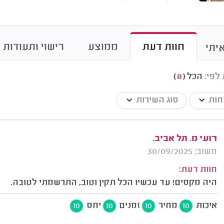
חוות דעת
ממוצע
רישוי ותעודות
יתי
 לפי:
הכל
(
8
)
חות
סוג השירות
רועי מ. תל אביב.
משוב: 30/09/2025
חוות דעת:
היה מקסים! עד עכשיו הכל תקין וטוב, התרשמתי לטובה.
איכות
מחיר
זמנים
יחס
10
10
10
10