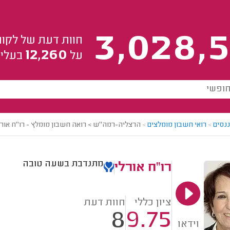
3,028,5
חוות דעת של לקוח
12,260
על
בעלי 
ננסים
>
רואי חשבון מומלצים
>
הרצליה-רמה"ש > רואה חשבון מומלץ - רו"ח אורל
מתנדבת בשעה טובה
רו"ח אורלי
ציון כללי
חוות דעת
8
9.75
וידאו