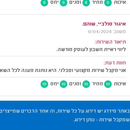
איכות
מחיר
זמנים
יחס
9
9
8
9
איגור סולביי, שוהם.
משוב: 11/04/2024
תיאור השירות:
ליווי ראיית חשבון לעוסק מורשה.
חוות דעת:
אני מקבל שירות מקצועי וסבלני. היא נותנת מענה לכל השא
איכות
מחיר
זמנים
יחס
10
10
10
10
באתר מידרג יש דירוג על כל שירות, זה אחד הדברים שמייצרים
שמקבל שירות - נותן דירוג.