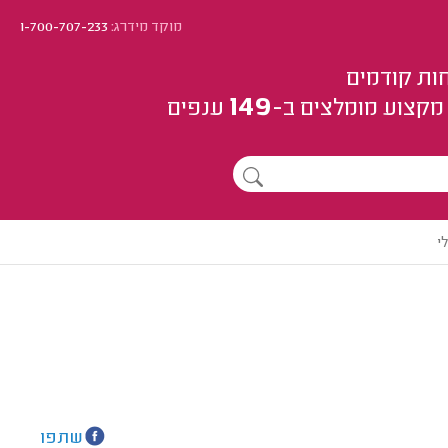
מוקד מידרג:
1-700-707-233
ות קודמים
149
מקצוע
מומלצים
ב-
ענפים
י
שתפו