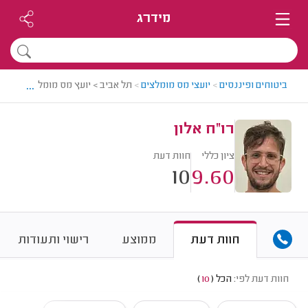
מידרג
...
ביטוחים ופיננסים
>
יועצי מס מומלצים
>
תל אביב > יועץ מס מומלץ - רו"ח אל
רו"ח אלון
ציון כללי
חוות דעת
10
9.60
חוות דעת
ממוצע
רישוי ותעודות
חוות דעת לפי:
הכל
(
10
)