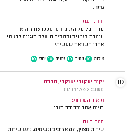
שירות קופירייטינג, תרגום באנגלית ועיצוב
גרפי.
חוות דעת:
עדן חבל על הזמן, יותר מ100 אחוז, היא
עומדת בזמנים והמחירים שלה הוגנים לדעתי
אחרי השוואה שעשיתי.
10
10
10
10
איכות
מחיר
זמנים
יחס
10
יקיר יעקובי יעוקבי, חדרה.
משוב: 01/04/2022
תיאור השירות:
בניית אתר וכתיבת תוכן.
חוות דעת:
שירות מצוין, הם אדיבים ונעימים, נתנו שירות