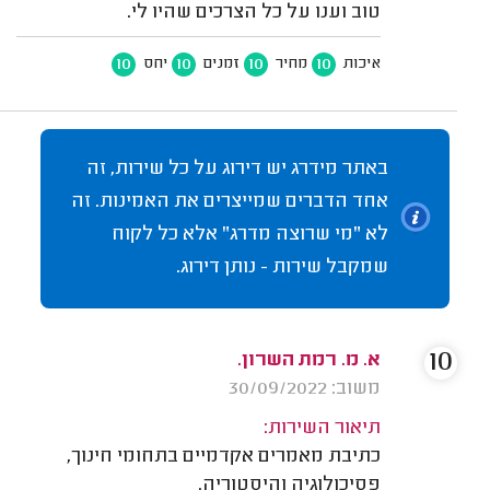
טוב וענו על כל הצרכים שהיו לי.
10
10
10
10
איכות
מחיר
זמנים
יחס
באתר מידרג יש דירוג על כל שירות, זה
אחד הדברים שמייצרים את האמינות. זה
לא "מי שרוצה מדרג" אלא כל לקוח
שמקבל שירות - נותן דירוג.
10
א. מ. רמת השרון.
משוב: 30/09/2022
תיאור השירות:
כתיבת מאמרים אקדמיים בתחומי חינוך,
פסיכולוגיה והיסטוריה.