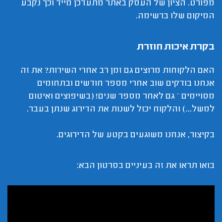
מפורט. הציון של העסק באתר מתעדכן מייד וכך נקבע
המיקום שלו ברשימה.
בקרת איכות חוזרת
האם הלקוחות מרוצים גם זמן רב אחרי השירות? את זה
אנחנו בודקים שוב אחרי מספר חודשים ובתחומים
מסויימים – גם לאחר מספר שנים! (בשיפוצים ואיטום
למשל...) והלקוח יכול לשנות את הדירוג שנתן בעבר.
בקיצור, אנחנו משוגעים בקטע של הדירוגים.
בואו תראו את זה בעיניים בסרטון הבא: