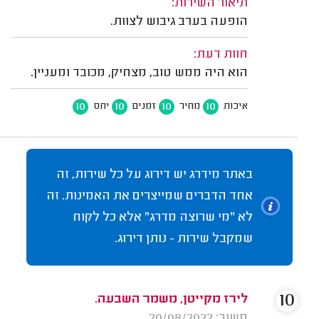
תיאור השירות:
הופעה בערב גיבוש לצוות.
חוות דעת:
הוא היה ממש טוב, מצחיק, מכובד ומעניין.
10
10
10
10
איכות
מחיר
זמנים
יחס
באתר מידרג יש דירוג על כל שירות, זה
אחד הדברים שמייצרים את האמינות. זה
לא "מי שרוצה מדרג" אלא כל לקוח
שמקבל שירות - נותן דירוג.
10
לירז מקייטן, משמר השבעה.
משוב: 20/08/2022