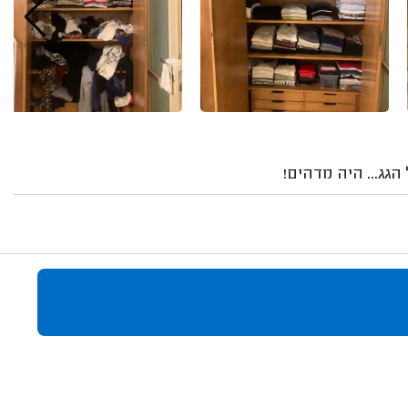
גג... היה מדהים!