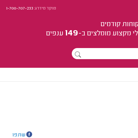
מוקד מידרג:
1-700-707-233
וחות קודמים
149
י מקצוע
מומלצים
ב-
ענפים
שתפו