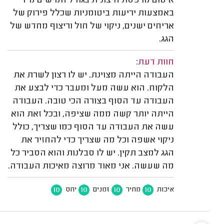
איטום מרפסת חיצונית בגודל חמישים מ"ר
באמצעות יריעות ביטומניות שכלל פירוק של
אריחים ישנים, ניקוי של חול וריצוף מחדש של
הגג.
חוות דעת:
העבודה הייתה מצוינת. יש לו רצון לשרת את
הלקוח. הוא עשה מעל ומעבר כדי לבצע את
העבודה עד הסוף בצורה הכי טובה. העבודה
הייתה יותר קשה ממה שציפה, ובכל זאת הוא
עשה את העבודה עד הסוף כמו שצריך, כולל
ניקוי אשפה וכל מה שצריך כדי להחזיר את
הגג למצב תקין. יש לו סבלנות והוא הסביר כל
מה שעשה. אני מאוד מרוצה מאיכות העבודה.
10
10
10
10
איכות
מחיר
זמנים
יחס