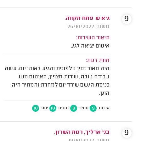
9
גיא ש. פתח תקווה.
משוב: 26/10/2022
תיאור השירות:
איטום יציאה לגג.
חוות דעת:
היה מאוד זמין טלפונית והגיע באותו יום. עשה
עבודה טובה, שירות מצויין, האיטום מנע
כניסת הגשם שירד יום למחרת והמחיר היה
הוגן.
10
10
8
9
איכות
מחיר
זמנים
יחס
9
בני ארליך, רמת השרון.
משוב: 18/10/2022