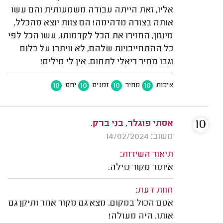
אליו, זאת הייתה עבודה משמעותית והם עשו
אותה בצורה מדהימה! הם צוות יוצא מהכלל,
מיומן, החזירו את הכל לקדמותו, עשו הכל לפי
כל ההתחייבויות שלהם, לא וויתרו על כלום
וגבו מחיר ריאלי לתחום. אין לי מילים!
10
10
10
10
איכות
מחיר
זמנים
יחס
10
אסתי פוגלר, בני ברק.
משוב: 14/02/2024
תיאור השירות:
איתור מקור נזילה.
חוות דעת:
אטם הכול במקום. מצא גם מקור אחר ותיקן גם
אותו. היה מעולה!