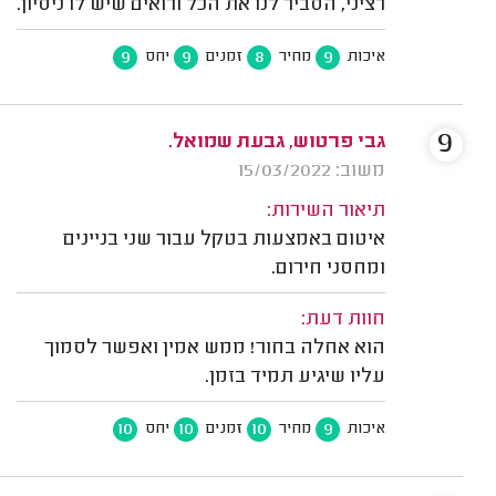
רציני, הסביר לנו את הכל ורואים שיש לו ניסיון.
9
9
8
9
איכות
מחיר
זמנים
יחס
9
גבי פרטוש, גבעת שמואל.
משוב: 15/03/2022
תיאור השירות:
איטום באמצעות בטקל עבור שני בניינים
ומחסני חירום.
חוות דעת:
הוא אחלה בחור! ממש אמין ואפשר לסמוך
עליו שיגיע תמיד בזמן.
10
10
10
9
איכות
מחיר
זמנים
יחס