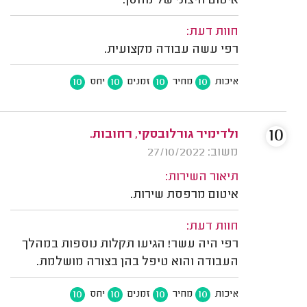
איטום חיצוני של מחסן.
חוות דעת:
רפי עשה עבודה מקצועית.
10
10
10
10
איכות
מחיר
זמנים
יחס
10
ולדימיר גורלובסקי, רחובות.
משוב: 27/10/2022
תיאור השירות:
איטום מרפסת שירות.
חוות דעת:
רפי היה עשר! הגיעו תקלות נוספות במהלך
העבודה והוא טיפל בהן בצורה מושלמת.
10
10
10
10
איכות
מחיר
זמנים
יחס