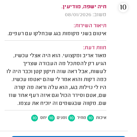
10
חיה ישפה, מודיעין.
משוב: 08/01/2026
תיאור השירות:
איטום בשני מקומות בגג שבחלקו עם רעפים.
חוות דעת:
מאוד אדיב ומקצועי. הוא היה אצלי עכשיו,
הגיע רק להסתכל מה העבודה שצריך
לעשות, אבל ראה שזה תיקון קטן וכבר היה לו
כמה דקות והוא אמר לי שהם יאטמו עכשיו.
היו לי נזילות בגג, הוא עלה וראה מה קורה
שם, אטם וסידר הכול וגם איזה רעף אחד שזז
שם. מקווה שבגשמים זה יוכיח את עצמו.
10
10
10
10
איכות
מחיר
זמנים
יחס