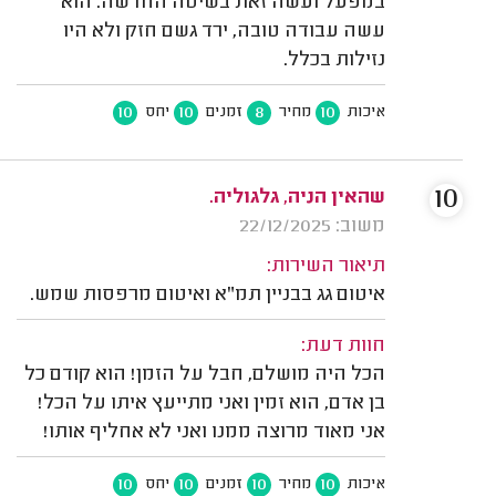
במפעל ועשה זאת בשיטה החדשה. הוא
עשה עבודה טובה, ירד גשם חזק ולא היו
נזילות בכלל.
10
10
8
10
איכות
מחיר
זמנים
יחס
10
שהאין הניה, גלגוליה.
משוב: 22/12/2025
תיאור השירות:
איטום גג בבניין תמ"א ואיטום מרפסות שמש.
חוות דעת:
הכל היה מושלם, חבל על הזמן! הוא קודם כל
בן אדם, הוא זמין ואני מתייעץ איתו על הכל!
אני מאוד מרוצה ממנו ואני לא אחליף אותו!
10
10
10
10
איכות
מחיר
זמנים
יחס