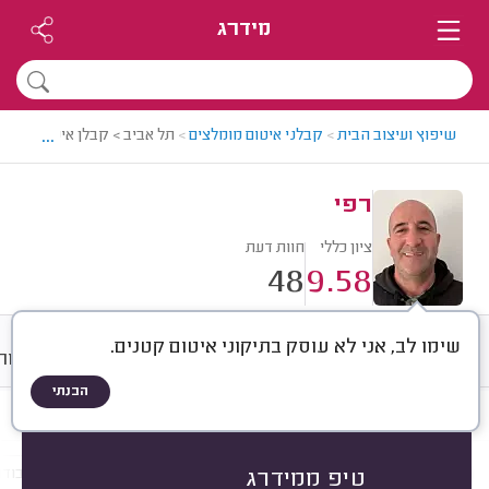
מידרג
...
שיפוץ ועיצוב הבית
>
קבלני איטום מומלצים
>
תל אביב > קבלן איטום מומלץ
רפי
ציון כללי
חוות דעת
48
9.58
שימו לב, אני לא עוסק בתיקוני איטום קטנים.
חוות דעת
ממוצע
גלריה
אודות
הבנתי
חוות דעת לפי:
הכל
(
48
)
הכי נפוצים
מקום איטום
חומר איטום
עבודו
טיפ ממידרג