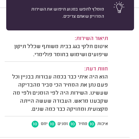
מומלץ לחפש במנוע חיפוש את השירות
המדויק שאתם צריכים.
10
יניב אוזמן, רחובות.
מיון
משוב: 14/01/2022
תיאור השירות:
איטום חלקי בגג בבית משותף שכלל תיקון
שיפועים ושימוש בחומר פולימרי.
חוות דעת:
הוא היה איתי כבר בכמה עבודות בבניין וכל
פעם נתן את המחיר הכי סביר מהבדיקה
שעשינו. השירות היה לפי הזמנים ולפי מה
שקבענו מראש. העבודה שעשה הייתה
מקצועית ומחזיקה כבר כמה שנים.
10
10
10
10
איכות
מחיר
זמנים
יחס