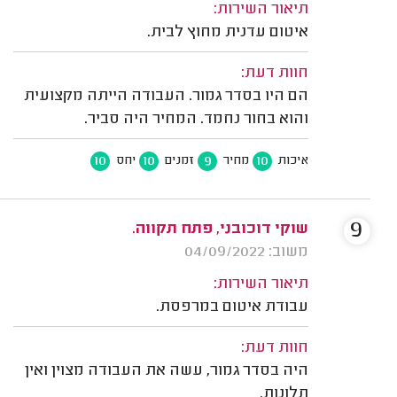
תיאור השירות:
איטום עדנית מחוץ לבית.
חוות דעת:
הם היו בסדר גמור. העבודה הייתה מקצועית
והוא בחור נחמד. המחיר היה סביר.
10
10
9
10
איכות
מחיר
זמנים
יחס
9
שוקי דוכובני, פתח תקווה.
משוב: 04/09/2022
תיאור השירות:
עבודת איטום במרפסת.
חוות דעת:
היה בסדר גמור, עשה את העבודה מצוין ואין
תלונות.