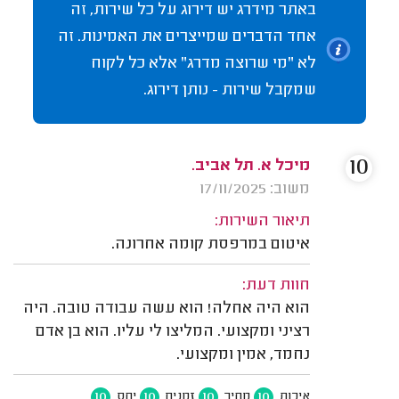
באתר מידרג יש דירוג על כל שירות, זה
אחד הדברים שמייצרים את האמינות. זה
לא "מי שרוצה מדרג" אלא כל לקוח
שמקבל שירות - נותן דירוג.
10
מיכל א. תל אביב.
משוב: 17/11/2025
תיאור השירות:
איטום במרפסת קומה אחרונה.
חוות דעת:
הוא היה אחלה! הוא עשה עבודה טובה. היה
רציני ומקצועי. המליצו לי עליו. הוא בן אדם
נחמד, אמין ומקצועי.
10
10
10
10
איכות
מחיר
זמנים
יחס