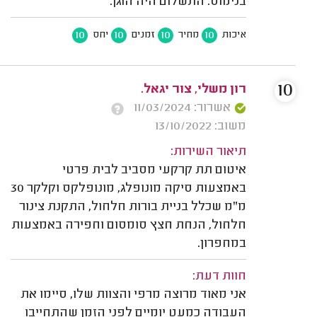
בנימוס. התשלום היה הוגן.
10
10
10
10
איכות
מחיר
זמנים
יחס
10
רון משלי, צור יגאל.
אשרור: 11/03/2024
משוב: 13/10/2022
תיאור השירות:
איטום תת קרקעי מסביב לבית פרטי
באמצעות סיקה מונופלג, מונופלקס וקלקר 30
מ"מ שכלל בניית בורות חלחול, התקנת צינור
חלחול, הנחת חצץ סומסום וחפירה באמצעות
במחפרון.
חוות דעת:
אני מאוד מרוצה מרפי והצוות שלו, סיימו את
העבודה כמעט יומיים לפני הזמן שהתחייבו