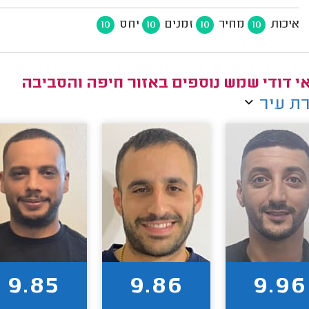
איכות
מחיר
זמנים
יחס
10
10
10
10
י דודי שמש נוספים באזור חיפה והסביבה
ת עיר
9.85
9.86
9.96