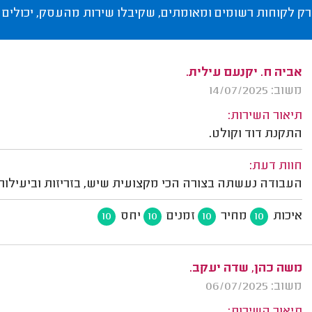
רק לקוחות רשומים ומאומתים, שקיבלו שירות מהעסק, יכולים 
אביה ח. יקנעם עילית.
משוב: 14/07/2025
תיאור השירות:
התקנת דוד וקולט.
חוות דעת:
העבודה נעשתה בצורה הכי מקצועית שיש, בזריזות וביעילות.
איכות
מחיר
זמנים
יחס
10
10
10
10
משה כהן, שדה יעקב.
משוב: 06/07/2025