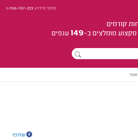
מוקד מידרג:
1-700-707-233
ות קודמים
149
מקצוע
מומלצים
ב-
ענפים
 אסף
שתפו