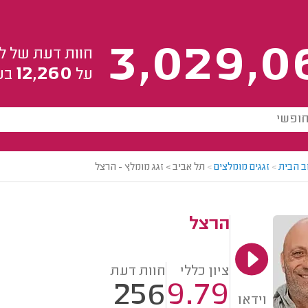
3,029,0
חוות דעת של ל
12,260
על
בע
ב הבית
>
זגגים מומלצים
>
תל אביב > זגג מומלץ - הרצל
הרצל
ציון כללי
חוות דעת
256
9.79
וידאו