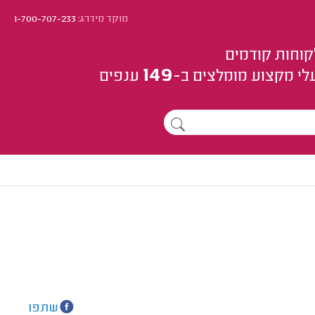
מוקד מידרג:
1-700-707-233
קוחות קודמים
149
לי מקצוע
מומלצים
ב-
ענפים
שתפו