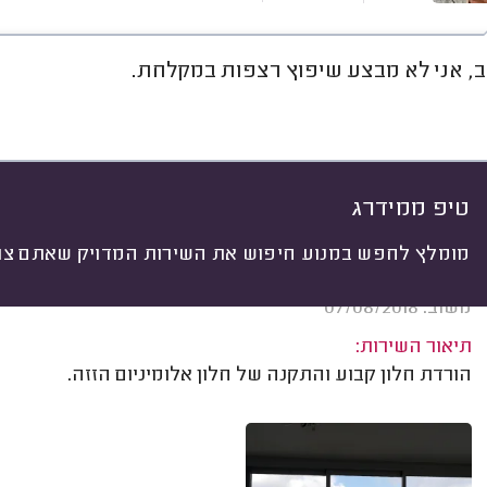
ב, אני לא מבצע שיפוץ רצפות במקלחת.
חוות דעת
ממוצע
גלריה
אוד
יתי
 לפי:
הכל
(
256
)
ים
התקנות
תיקונים
עבודות זכוכית מור
טיפ ממידרג
מומלץ לחפש במנוע חיפוש את השירות המדויק שאתם צרי
דליה שנהב, הרצליה.
משוב: 07/08/2018
תיאור השירות:
הורדת חלון קבוע והתקנה של חלון אלומיניום הזזה.