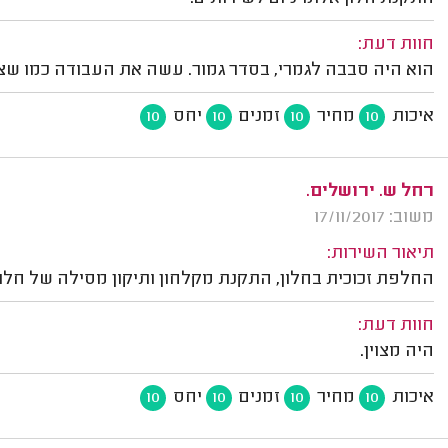
חוות דעת:
הוא היה סבבה לגמרי, בסדר גמור. עשה את העבודה כמו שצרי
איכות
מחיר
זמנים
יחס
10
10
10
10
רחל ש. ירושלים.
משוב: 17/11/2017
תיאור השירות:
החלפת זכוכית בחלון, התקנת מקלחון ותיקון מסילה של חלון
חוות דעת:
היה מצוין.
איכות
מחיר
זמנים
יחס
10
10
10
10