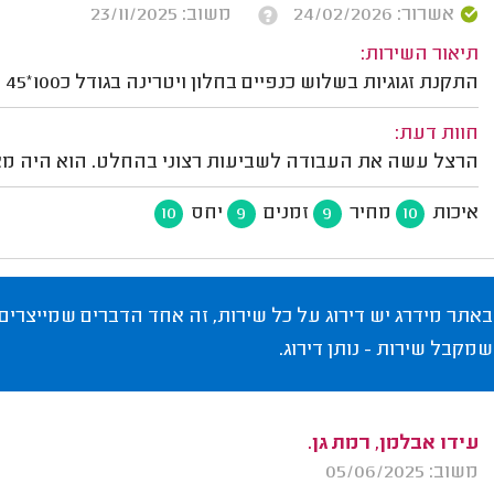
אשרור: 24/02/2026
משוב: 23/11/2025
תיאור השירות:
התקנת זגוגיות בשלוש כנפיים בחלון ויטרינה בגודל כ100*45 ס"מ כל אחת.
חוות דעת:
הרצל עשה את העבודה לשביעות רצוני בהחלט. הוא היה מאוד ש
איכות
מחיר
זמנים
יחס
10
9
9
10
באתר מידרג יש דירוג על כל שירות, זה אחד הדברים שמייצרים
שמקבל שירות - נותן דירוג.
עידו אבלמן, רמת גן.
משוב: 05/06/2025