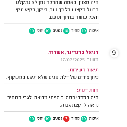
היה מצוין! באמת שהרבה זמן לא נתקלנו
בבעל מקצוע כל כך טוב, דייקן, בקיא ונקי.
והכל עושה בחיוך ונועם.
10
10
10
10
איכות
מחיר
זמנים
יחס
9
דניאל ברנדינר, אשדוד.
משוב: 17/07/2025
תיאור השירות:
כיוון צירים של דלת פנים שלא תיגע במשקוף.
חוות דעת:
היה בסדר! בסה"כ הייתי מרוצה. לגבי המחיר
נראה לי קצת גבוה.
10
10
7
10
איכות
מחיר
זמנים
יחס