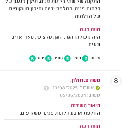
התקנה של שתי דלתות פנים, תיקון מנגנון של
דלתות פנים, החלפת ידיות ותיקון משקופים
של הדלתות.
חוות דעת:
היה מעולה! הגון, הוגן, מקצועי. מאוד אדיב
ונעים.
10
10
10
10
איכות
מחיר
זמנים
יחס
8
‫משה צ. חולון.
אשרור: 10/08/2025
משוב: 05/06/2024
תיאור השירות:
החלפת ארבע דלתות פנים ומשקופים.
חוות דעת: