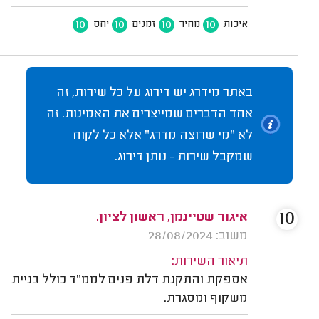
10
10
10
10
איכות
מחיר
זמנים
יחס
באתר מידרג יש דירוג על כל שירות, זה
אחד הדברים שמייצרים את האמינות. זה
לא "מי שרוצה מדרג" אלא כל לקוח
שמקבל שירות - נותן דירוג.
10
איגור שטיינמן, ראשון לציון.
משוב: 28/08/2024
תיאור השירות:
אספקת והתקנת דלת פנים לממ"ד כולל בניית
משקוף ומסגרת.