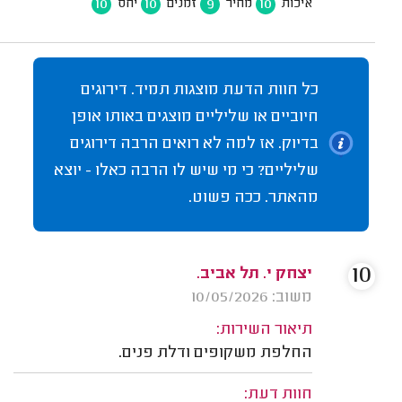
10
10
9
10
איכות
מחיר
זמנים
יחס
כל חוות הדעת מוצגות תמיד. דירוגים
חיוביים או שליליים מוצגים באותו אופן
בדיוק. אז למה לא רואים הרבה דירוגים
שליליים? כי מי שיש לו הרבה כאלו - יוצא
מהאתר. ככה פשוט.
10
יצחק י. תל אביב.
משוב: 10/05/2026
תיאור השירות:
החלפת משקופים ודלת פנים.
חוות דעת: