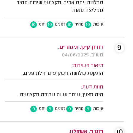
סבלנות. יחס אדיב. מקצועי! שירות מהיר
ממליצה מאוד.
10
10
10
10
איכות
מחיר
זמנים
יחס
9
דורון קינן, תימורים.
משוב: 04/06/2025
תיאור השירות:
התקנת שלושה משקופים ודלת פנים.
חוות דעת:
היה מצוין, עומר עשה עבודה מקצועית.
9
9
9
9
איכות
מחיר
זמנים
יחס
10
רונן ר. אשקלון.