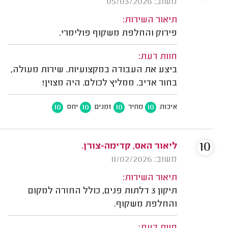
משוב: 05/03/2026
תיאור השירות:
פירוק והחלפת משקוף פולימרי.
חוות דעת:
ביצע את העבודה במקצועיות. שירות מעולה,
בחור אדיב. ממליץ לכולם. היה מצוין!
10
10
10
10
איכות
מחיר
זמנים
יחס
10
ליאור האס, קדימה-צורן.
משוב: 11/02/2026
תיאור השירות:
תיקון 3 דלתות פנים, כולל החזרה למקום
והחלפת משקוף.
חוות דעת: