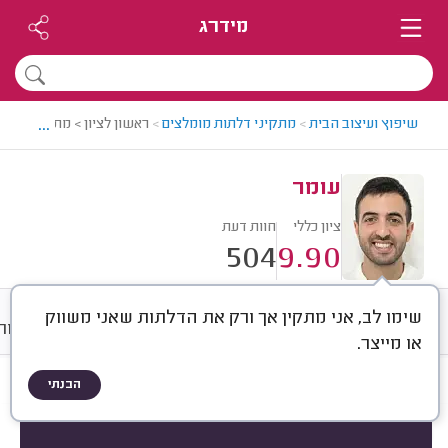
מידרג
...
שיפוץ ועיצוב הבית
>
מתקיני דלתות מומלצים
>
ראשון לציון > מתקין דלתות
עומר
ציון כללי
חוות דעת
504
9.90
שימו לב, אני מתקין אך ורק את הדלתות שאני משווק
חוות דעת
ממוצע
גלריה
אודות
או מייצר.
הבנתי
חוות דעת לפי:
הכל
(
504
)
הכי נפוצים
התקנות
תיקונים