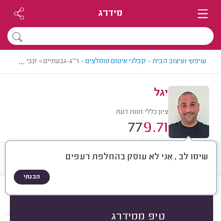
מידרג
...
שיפוץ ועיצוב הבית
>
קבלני איטום מומלצים
>
ר"ג-גבעתיים > קבלן איטום מו
יגל
ציון כללי
חוות דעת
77
9.71
שימו לב , אני לא עוסק בהחלפת רעפים
חוות דעת
ממוצע
רישוי ותעודות
הבנתי
חוות דעת לפי:
הכל
(
77
)
הכי נפוצים
מקום איטום
חומר איטום
עבודו
טיפ ממידרג