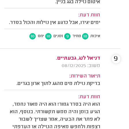
איטום נזילה בגג בניין.
חוות דעת:
ימים יגידו, אבל כרגע אין נזילות והכול בסדר.
10
10
9
10
איכות
מחיר
זמנים
יחס
9
דניאל לנג, גבעתיים.
משוב: 08/12/2025
תיאור השירות:
בדיקת נזילת מים מהגג לתוך ארון בגדים.
חוות דעת:
הוא היה בסדר גמור! הוא היה מאוד נחמד,
הגיע בזמן והיה ממש תקשורתי. בנוסף, הוא
לא פתר את הבעיה, אמר שצריך לשבור
רצפות ולחפש מאיפה הנזילה אז העדפתי