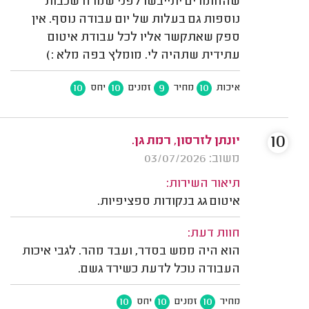
שהחומרים יתייבשו לפני שמרח שכבות
נוספות גם בעלות של יום עבודה נוסף. אין
ספק שאתקשר אליו לכל עבודת איטום
עתידית שתהיה לי. מומלץ בפה מלא :)
10
10
9
10
איכות
מחיר
זמנים
יחס
10
יונתן לזרסון, רמת גן.
משוב: 03/07/2026
תיאור השירות:
איטום גג בנקודות ספציפיות.
חוות דעת:
הוא היה ממש בסדר, ועבד מהר. לגבי איכות
העבודה נוכל לדעת כשירד גשם.
10
10
10
מחיר
זמנים
יחס