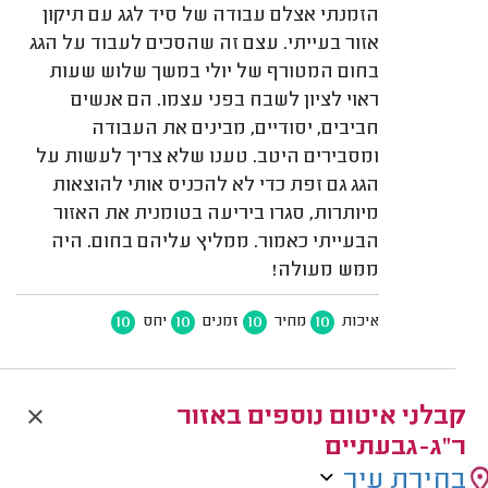
הזמנתי אצלם עבודה של סיד לגג עם תיקון
אזור בעייתי. עצם זה שהסכים לעבוד על הגג
בחום המטורף של יולי במשך שלוש שעות
ראוי לציון לשבח בפני עצמו. הם אנשים
חביבים, יסודיים, מבינים את העבודה
ומסבירים היטב. טענו שלא צריך לעשות על
הגג גם זפת כדי לא להכניס אותי להוצאות
מיותרות, סגרו ביריעה בטומנית את האזור
הבעייתי כאמור. ממליץ עליהם בחום. היה
ממש מעולה!
10
10
10
10
איכות
מחיר
זמנים
יחס
קבלני איטום נוספים באזור
ר"ג-גבעתיים
בחירת עיר