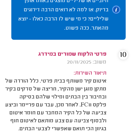
חיוביים או שליליים מוצגים באותו אופן
בדיוק. אז למה לא רואים הרבה דירוגים
שליליים? כי מי שיש לו הרבה כאלו - יוצא
מהאתר. ככה פשוט.
10
פרטי הלקוח שמורים במידרג
משוב: 20/11/2025
תיאור השירות:
איטום קיר משותף בבית פרטי. כלל הורדה של
מתקן מזגן ישן מהקיר, חריצה של סדקים בקיר
ובחיבור בין הבתים ומילוי שלהם בסיקה
פלקס FC11. לאחר מכן, עבר עם פריימר וביצע
צביעה של כל הקיר המחבר עם חומר איטום
ולבסוף צביעה עם צבע מותאם לאיטום חוף
בגיוון הכי תואם שאפשרי לצבעי הבתים.