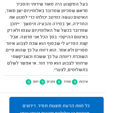
בעל המקצוע היה מאוד שירותי והסביר
מראש שמכיוון שמדובר באלומיניום ישן מאוד,
האיטום נעשה כמיטב יכולתו כדי למנוע את
החדירה, אך במידה והבעיה תימשך – ייתכן
שמדובר בכשל של האלומיניום עצמו ולא רק
באיטום ההיקפי. בסך הכל אני מרוצה. אבל
קצת הפריע לי שבסוף הוא שכח לצבוע איזור
מסויים ולא אמר. הוא דיווח על כך שהוא סיים.
השוכרת דיווחה על כך ששכח וכשביקשתי
שיחזור לצבוע הוא מיד חזר. אי אפשר לשלם
בתשלומים, לצערי.
9
9
8
9
איכות
מחיר
זמנים
יחס
כל חוות הדעת מוצגות תמיד. דירוגים