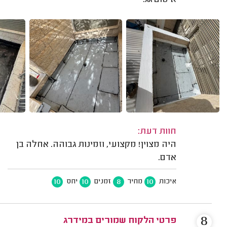
איטום גג.
חוות דעת:
היה מצוין! מקצועי, וזמינות גבוהה. אחלה בן
אדם.
10
10
8
10
איכות
מחיר
זמנים
יחס
8
פרטי הלקוח שמורים במידרג