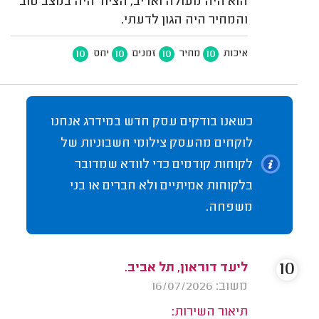
הוא היה מעולה ואדיב, הציוד היה במצב טוב
והמחיר היה הגון לדעתי.
10
10
10
10
איכות
מחיר
זמנים
יחס
כשאנו בודקים עסק חדש במידרג אנחנו
לוקחים מהעסק צילומי חשבוניות של
לקוחות קודמים כדי לוודא שמדובר
בלקוחות אמיתיים ולא חברים או בני
משפחה.
10
ליעד דוראון, תל אביב.
משוב: 16/07/2026
תיאור השירות: