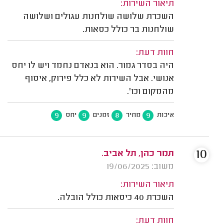
תיאור השירות:
השכרת שלושה שולחנות עגולים ושלושה
שולחנות בר כולל כסאות.
חוות דעת:
היה בסדר גמור. הוא בנאדם נחמד ויש לו יחס
אנושי. אבל השירות לא כלל פירוק, איסוף
מהמקום וכו'.
9
9
8
9
איכות
מחיר
זמנים
יחס
10
תמר כהן, תל אביב.
משוב: 19/06/2025
תיאור השירות:
השכרת 40 כיסאות כולל הובלה.
חוות דעת: