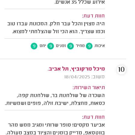
אירוע שכלל 35 אנשים.
חוות דעת:
היה מצוין והכל עבר חלק. המכונות עבדו טוב
וכמו שצריך. הוא הכי זול שהצלחתי למצוא.
9
9
9
9
איכות
מחיר
זמנים
יחס
10
מיכל מרקוביץ, תל אביב.
משוב: 18/04/2025
תיאור השירות:
השכרה של שולחנות בר, שולחנות קפה,
כסאות, מחצלת, ישיבת זולה, פופים ושמשיות.
חוות דעת:
אביעד מקסים! סופר שרותי ומגיב ממש מהר
בווטסאפ, מדייק בזמנים והציוד במצב מעולה.