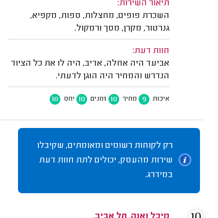
תיאור השירות:
השכרת פופים, מחצלות, ספות, מקפיא,
גנרטור, מקרן, מסך ורמקול.
חוות דעת:
אביעד היה אחלה, אדיב, היה לו את כל הציוד
הנדרש והמחיר היה הוגן לדעתי.
10
10
10
9
איכות
מחיר
זמנים
יחס
רק לקוחות רשומים ומאומתים, שקיבלו
שירות מהעסק, יכולים לתת חוות דעת
במידרג.
10
מיכל ואנה, תל אביב.