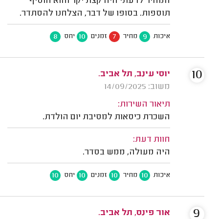
המחיר לדעתי היה קצת יקר והוא הוסיף
תוספות. בסופו של דבר, הצלחנו להסתדר.
8
10
7
9
איכות
מחיר
זמנים
יחס
10
יוסי עינב, תל אביב.
משוב: 14/09/2025
תיאור השירות:
השכרת כיסאות למסיבת יום הולדת.
חוות דעת:
היה מעולה, ממש בסדר.
10
10
10
10
איכות
מחיר
זמנים
יחס
9
אור פינס, תל אביב.