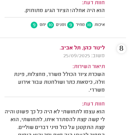
חוות דעת:
הוא היה אחלה! הציוד הגיע מתוחזק.
9
10
9
10
איכות
מחיר
זמנים
יחס
8
לינור כהן, תל אביב.
משוב: 25/09/2025
תיאור השירות:
השכרת ציוד הכולל משרד, מחצלות, פינת
זולה, כיסאות כתר ושולחנות עבור אירוע
משרדי.
חוות דעת:
הוא עצמו לתחושתי לא היה כל כך פשוט והיה
לי קשה קצת להסתדר איתו, לתחושתי, הוא
קצת התקטנן על כול מיני דברים שוליים.