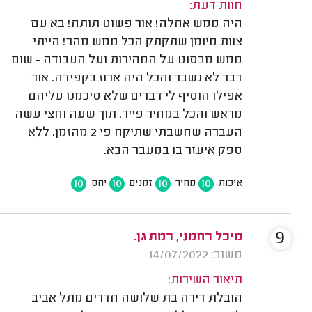
חוות דעת:
היה ממש אחלה! אור פשוט תותח! בא עם
צוות מיומן שתקתק הכל ממש מהר! הייתי
ממש מבסוט על המהירות ועל העבודה - שום
דבר לא נשבר והכל היה ארוז בקפידה. אור
אפילו הוסיף לי דברים שלא סיכמנו עליהם
מראש והכל במחיר פייר. תוך שעה וחצי עשה
העברה שחשבתי שתיקח פי 2 מהזמן. ללא
ספק איעזר בו במעבר הבא.
10
10
10
10
איכות
מחיר
זמנים
יחס
9
מיכל רחמני, רמת גן.
משוב: 14/07/2022
תיאור השירות:
הובלת דירה בת שלושה חדרים מתל אביב