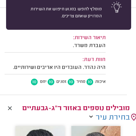
מומלץ לחפש במנוע חיפוש את השירות
המדויק שאתם צריכים.
10
טליה שגב, תל אביב.
מיון
משוב: 31/07/2025
תיאור השירות:
העברת משרד.
חוות דעת:
היה נהדר. העובדים היו אדיבים ושירותיים.
10
10
10
10
איכות
מחיר
זמנים
יחס
מובילים נוספים באזור ר"ג-גבעתיים
בחירת עיר