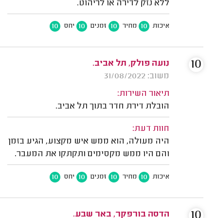
ללא נזק לדירה או לריהוט.
10
10
10
10
איכות
מחיר
זמנים
יחס
10
נועה פולק, תל אביב.
משוב: 31/08/2022
תיאור השירות:
הובלת דירת חדר בתוך תל אביב.
חוות דעת:
היה מעולה, הוא ממש איש מקצוע, הגיע בזמן
והם היו ממש מקסימים ותקתקו את המעבר.
10
10
10
10
איכות
מחיר
זמנים
יחס
10
הדסה בורפקר, באר שבע.