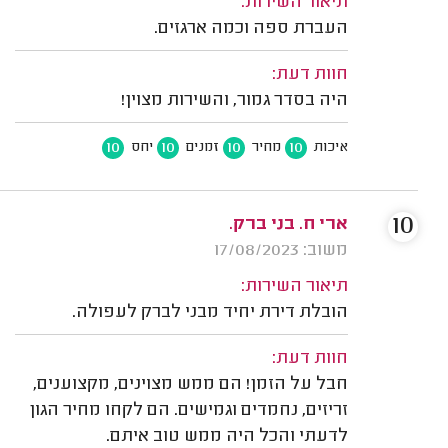
תיאור השירות:
העברת ספה וכמה ארגזים.
חוות דעת:
היה בסדר גמור, והשירות מצוין!
10
10
10
10
איכות
מחיר
זמנים
יחס
10
ארי ח. בני ברק.
משוב: 17/08/2023
תיאור השירות:
הובלת דירת יחיד מבני לברק לעפולה.
חוות דעת:
חבל על הזמן! הם ממש מצוינים, מקצוענים,
זריזים, נחמדים וגמישים. הם לקחו מחיר הגון
לדעתי והכל היה ממש טוב איתם.