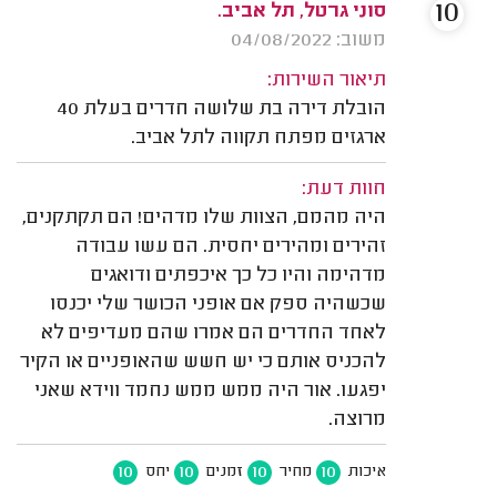
10
סוני גרטל, תל אביב.
משוב: 04/08/2022
תיאור השירות:
הובלת דירה בת שלושה חדרים בעלת 40
ארגזים מפתח תקווה לתל אביב.
חוות דעת:
היה מהמם, הצוות שלו מדהים! הם תקתקנים,
זהירים ומהירים יחסית. הם עשו עבודה
מדהימה והיו כל כך איכפתים ודואגים
שכשהיה ספק אם אופני הכושר שלי יכנסו
לאחד החדרים הם אמרו שהם מעדיפים לא
להכניס אותם כי יש חשש שהאופניים או הקיר
יפגעו. אור היה ממש ממש נחמד ווידא שאני
מרוצה.
10
10
10
10
איכות
מחיר
זמנים
יחס