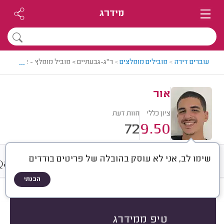
מידרג
...
עוברים דירה
>
מובילים מומלצים
>
ר"ג-גבעתיים > מוביל מומלץ - אור
אור
ציון כללי
חוות דעת
72
9.50
שימו לב, אני לא עוסק בהובלה של פריטים בודדים
&
חוות דעת
ממוצע
אודות
A
Q
הבנתי
חוות דעת לפי:
הכל
(
72
)
הכי נפוצים
סוג שירות
סוג הובלה
טיפ ממידרג