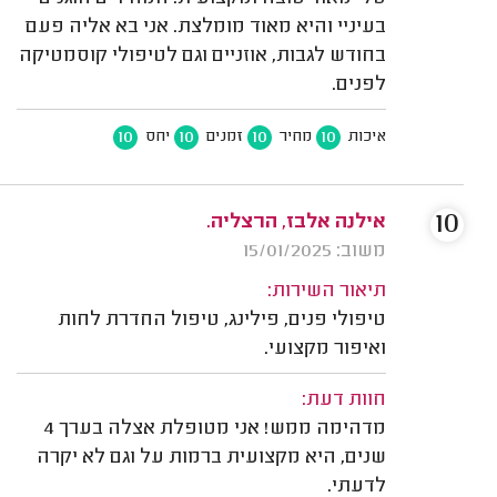
בעיניי והיא מאוד מומלצת. אני בא אליה פעם
בחודש לגבות, אוזניים וגם לטיפולי קוסמטיקה
לפנים.
10
10
10
10
איכות
מחיר
זמנים
יחס
10
אילנה אלבז, הרצליה.
משוב: 15/01/2025
תיאור השירות:
טיפולי פנים, פילינג, טיפול החדרת לחות
ואיפור מקצועי.
חוות דעת:
מדהימה ממש! אני מטופלת אצלה בערך 4
שנים, היא מקצועית ברמות על וגם לא יקרה
לדעתי.