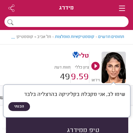
מידרג
...
תחומים חדשים
>
קוסמטיקאיות מומלצות
>
תל אביב > קוסמטיקאית מומלצת
טלי
ציון כללי
חוות דעת
49
9.59
וידאו
שימו לב, אני מקבלת בקליניקה בהרצליה בלבד
חוות דעת
מחירים
ממוצע
רישו
הבנתי
חוות דעת לפי:
הכל
(
49
)
הכי נפוצים
טיפולי פנים
ריסים וגבות
הסרת
טיפ ממידרג