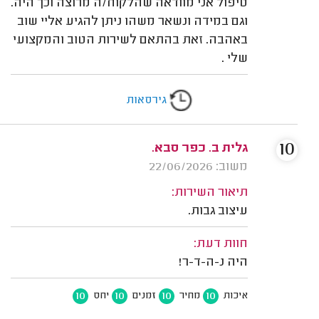
טיפול אני מוודאה שהלקוח/ה מרוצה וכך היה.
וגם במידה ונשאר משהו ניתן להגיע אליי שוב
באהבה. זאת בהתאם לשירות הטוב והמקצועי
שלי .
גירסאות
10
גלית ב. כפר סבא.
משוב: 22/06/2026
תיאור השירות:
עיצוב גבות.
חוות דעת:
היה נ-ה-ד-ר!
10
10
10
10
איכות
מחיר
זמנים
יחס