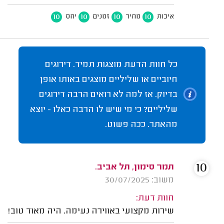
10
10
10
10
איכות
מחיר
זמנים
יחס
כל חוות הדעת מוצגות תמיד. דירוגים
חיוביים או שליליים מוצגים באותו אופן
בדיוק. אז למה לא רואים הרבה דירוגים
שליליים? כי מי שיש לו הרבה כאלו - יוצא
מהאתר. ככה פשוט.
10
תמר סימון, תל אביב.
משוב: 30/07/2025
חוות דעת:
שירות מקצועי באווירה נעימה. היה מאוד טוב!