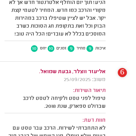
הניע! תוך יום הוחלף אלטרנטור חדש אך לא
מקורי והרכב כמו חדש. המחיר לטעמי קצת
יקר. אבל יש לציין שטיפלו ברכב במהירות
הבזק וכל זאת בתקופת חג הסוכות כשרב
המוסכים בכלל לא עובדים! הכל היה טוב!
10
10
9
9
איכות
מחיר
זמנים
יחס
6
אליעזר ווצלר, גבעת שמואל.
משוב: 25/09/2025
תיאור השירות:
טיפול לפני טסט ולקיחה לטסט לרכב
שברולט ספארק, שנת 2018.
חוות דעת:
לא התחברתי לשירות. הרכב עבר טסט עם