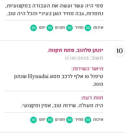
סמי היה עשר ועשה את העבודה במקצועיות,
נחמדות, גבה מחיר הוגן בעיניי והכל היה טוב.
10
10
10
10
איכות
מחיר
זמנים
יחס
10
יונתן סלהוב, פתח תקווה.
משוב: 17/10/2023
תיאור השירות:
טיפול 10 אלף לרכב מסוג Hyundai שנתון
2013.
חוות דעת:
היה מעולה. שירות טוב, אמין ומקצועי.
10
10
10
10
איכות
מחיר
זמנים
יחס