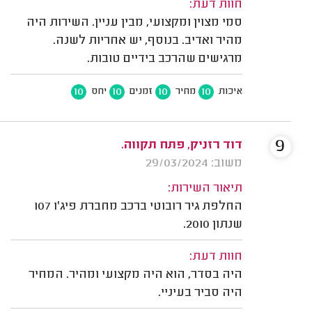
חוות דעת:
סמי מצוין ומקצועי, מבין עניין. השירות היה
מהיר ואדיב. בנוסף, יש אחריות לשנה.
מרגישים שהרכב בידיים טובות.
10
10
10
10
איכות
מחיר
זמנים
יחס
9
דוד רזניק, פתח תקווה.
משוב: 29/03/2024
תיאור השירות:
החלפת גיר רובוטי ברכב מחברת פיג'ו 107
שנתון 2010.
חוות דעת:
היה בסדר, הוא היה מקצועי ומהיר. המחיר
היה סביר בעיניי.