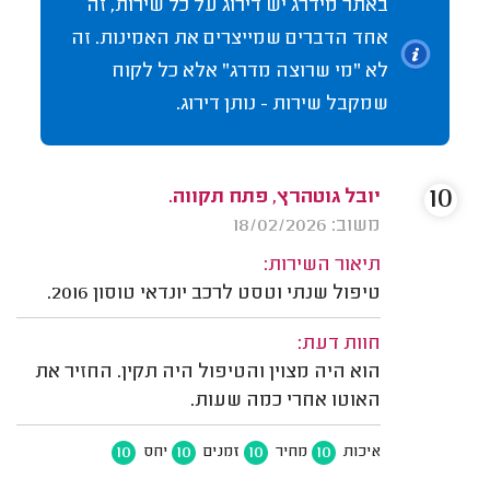
באתר מידרג יש דירוג על כל שירות, זה
אחד הדברים שמייצרים את האמינות. זה
לא "מי שרוצה מדרג" אלא כל לקוח
שמקבל שירות - נותן דירוג.
10
יובל גוטהרץ, פתח תקווה.
משוב: 18/02/2026
תיאור השירות:
טיפול שנתי וטסט לרכב יונדאי טוסון 2016.
חוות דעת:
הוא היה מצוין והטיפול היה תקין. החזיר את
האוטו אחרי כמה שעות.
10
10
10
10
איכות
מחיר
זמנים
יחס