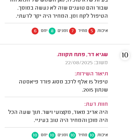
בעיות שלא טופלו, מגן השמש של הנהג חזר
שבור והם טוענים שזה לא נעשה במוסך.
הטיפול לקח זמן. המחיר היה יקר לדעתי.
6
8
7
5
איכות
מחיר
זמנים
יחס
10
שגיא דר, פתח תקווה.
משוב: 22/08/2025
תיאור השירות:
טיפול 15 אלף לרכב מסוג פורד פיאסטה
שנתון 2015.
חוות דעת:
היה אדיב מאוד, מקצועי וישר. תוך שעה הכל
היה מוכן והמחיר היה טוב בעיניי.
10
10
10
10
איכות
מחיר
זמנים
יחס