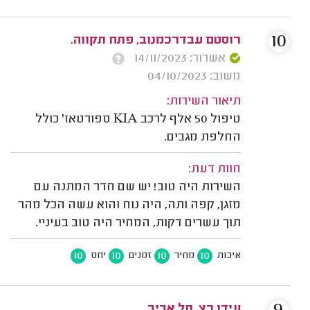
10
רוסטם עבדרכמנוב, פתח תקווה.
אשרור: 14/11/2023
משוב: 04/10/2023
תיאור השירות:
טיפול 50 אלף לרכב KIA ספורטאז' כולל
החלפת מגבים.
חוות דעת:
השירות היה טוב! יש שם חדר המתנה עם
מזגן, קפה ותה, היה נוח והוא עשה הכל מהר
תוך עשרים דקות, המחיר היה טוב בעיניי.
10
10
10
10
איכות
מחיר
זמנים
יחס
עידו כץ, תל אביב.