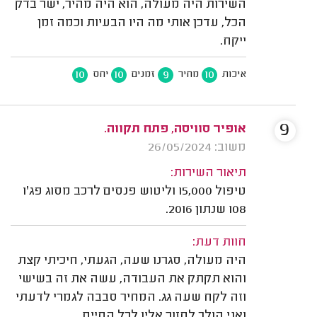
השירות היה מעולה, הוא היה מהיר, ישר בדק
הכל, עדכן אותי מה היו הבעיות וכמה זמן
ייקח.
10
10
9
10
איכות
מחיר
זמנים
יחס
9
אופיר סוויסה, פתח תקווה.
משוב: 26/05/2024
תיאור השירות:
טיפול 15,000 וליטוש פנסים לרכב מסוג פג'ו
108 שנתון 2016.
חוות דעת:
היה מעולה, סגרנו שעה, הגעתי, חיכיתי קצת
והוא תקתק את העבודה, עשה את זה בשישי
וזה לקח שעה גג. המחיר סבבה לגמרי לדעתי
ואני הולך לחזור אליו לכל החיים.