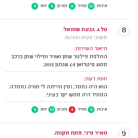
9
9
8
10
איכות
מחיר
זמנים
יחס
8
טל ג. גבעת שמואל.
משוב: 26/03/2024
תיאור השירות:
החלפת פילטר שמן ואוויר ומילוי שמן ברכב
מסוג סיטרואן c4 שנתון 2013.
חוות דעת:
הוא היה נחמד, זמין והייתה לי חוויה נחמדה.
המחיר היה ממש יקר בעיני.
9
10
4
9
איכות
מחיר
זמנים
יחס
9
מאיר סיני, פתח תקווה.