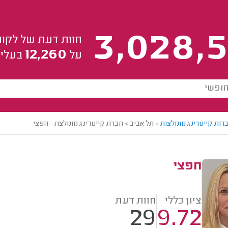
3,028,5
חוות דעת של לקוח
12,260
על
בעלי 
רות קייטרינג מומלצות
>
תל אביב > חברת קייטרינג מומלצת - חפצי
חפצי
ציון כללי
חוות דעת
29
9.72