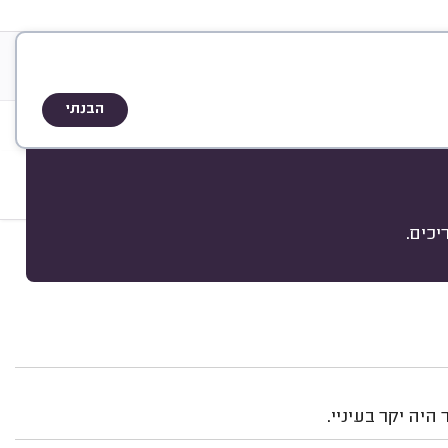
&
ות
A
Q
שיטת הדירוג
הבנתי
כים.
מיון
יה יקר בעיניי.