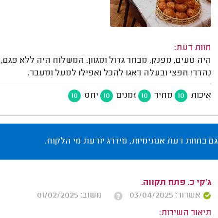
חוות דעת:
היה טעים, מפנק, מבחר גדול ומגוון. המשלוח היה ללא פגם, 
נהדר! חפצי ובעלה דאגו להכל ואפילו למעל ומעבר.
איכות
מחיר
זמנים
יחס
10
10
10
10
גם בחוות דעת אנונימיות, מידרג יודעת מי הלקוח.
ג'קי כ. פתח תקווה.
אשרור: 03/04/2025
משוב: 01/02/2025
תיאור השירות: