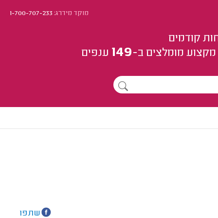
מוקד מידרג:
1-700-707-233
ות קודמים
149
מקצוע
מומלצים
ב-
ענפים
שתפו