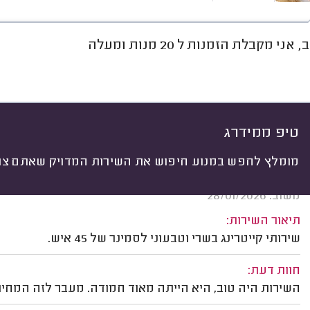
אני מקבלת הזמנות ל 20 מנות ומעלה
חוות דעת
ממוצע
גלריה
אוד
יתי
 לפי:
הכל
(
29
)
ים
לפי אירוע
חלבי או בשרי
טיפ ממידרג
מומלץ לחפש במנוע חיפוש את השירות המדויק שאתם צרי
שחר השס, נתניה.
משוב: 28/01/2026
תיאור השירות:
שירותי קייטרינג בשרי וטבעוני לסמינר של 45 איש.
חוות דעת:
השירות היה טוב, היא הייתה מאוד חמודה. מעבר לזה המחיר ה