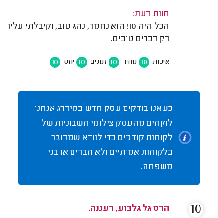
חוות דעת:
הכל היה 10! הוא נחמד, נהג טוב, וקיבלתי עליו
רק דברים טובים.
10
10
10
10
איכות
מחיר
זמנים
יחס
כשאנו בודקים עסק חדש במידרג אנחנו
לוקחים מהעסק צילומי חשבוניות של
לקוחות קודמים כדי לוודא שמדובר
בלקוחות אמיתיים ולא חברים או בני
משפחה.
10
הדס גל גלבוע, רעננה.