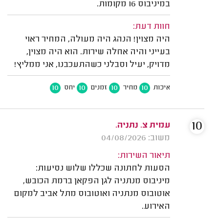
במיניבוס 16 מקומות.
חוות דעת:
היה מצוין! הנהג היה מעולה, המחיר ראוי
בעייני והיה אחלה שירות. הוא היה מצוין,
מדויק, יעיל וסבלני כשהתעכבנו, אני ממליץ!
10
10
10
10
איכות
מחיר
זמנים
יחס
10
עמית צ. נתניה.
משוב: 04/08/2026
תיאור השירות:
הסעות לחתונה שכללו שלוש נסיעות:
מיניבוס מנתניה לגן הפקאן ברמת הכובש,
אוטובוס מנתניה ואוטובוס מתל אביב למקום
האירוע.