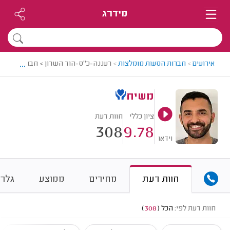
מידרג
...
אירועים
>
חברות הסעות מומלצות
>
רעננה-כ"ס-הוד השרון > חברת הסעות
משיח
ציון כללי
חוות דעת
308
9.78
וידאו
חוות דעת
מחירים
ממוצע
גלרי
חוות דעת לפי:
הכל
(
308
)