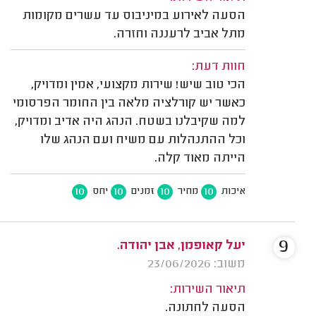
הסעה לאירוע במיניבוס עד עשרים מקומות
מתל אביב לרעננה וחזרה.
חוות דעת:
הכי טוב שיש! שירות מקצועי, אמין ומדויק,
כאשר יש קורלציה מלאה בין החומר הפרסומי
למה שקיבלנו בשטח. הנהג היה אדיב ומדויק,
וכל ההתנהלות עם משיח ועם הנהג שלו
הייתה מאוד קלה.
10
10
10
10
איכות
מחיר
זמנים
יחס
9
יעל קאופמן, אבן יהודה.
משוב: 23/06/2026
תיאור השירות:
הסעה לחתונה.