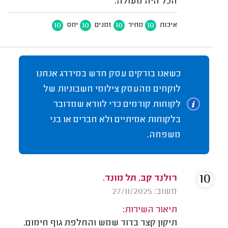
הכל היה מעולה.
10
10
10
10
איכות
מחיר
זמנים
יחס
כשאנו בודקים עסק חדש במידרג אנחנו
לוקחים מהעסק צילומי חשבוניות של
לקוחות קודמים כדי לוודא שמדובר
בלקוחות אמיתיים ולא חברים או בני
משפחה.
10
רולנד קב, תל מונד.
משוב: 27/11/2025
תיאור השירות:
תיקון קצר בדוד שמש והחלפת גוף חימום.