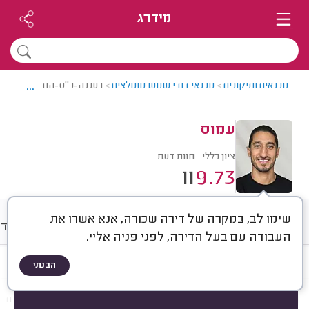
מידרג
...
טכנאים ותיקונים
>
טכנאי דודי שמש מומלצים
>
רעננה-כ"ס-הוד השרון > ט
עמוס
ציון כללי
חוות דעת
11
9.73
שימו לב, במקרה של דירה שכורה, אנא אשרו את
חוות דעת
מחירים
ממוצע
אודו
העבודה עם בעל הדירה, לפני פניה אליי.
הבנתי
חוות דעת לפי:
הכל
(
11
)
הכי נפוצים
תיקונים
החלפות
חברת הדוד