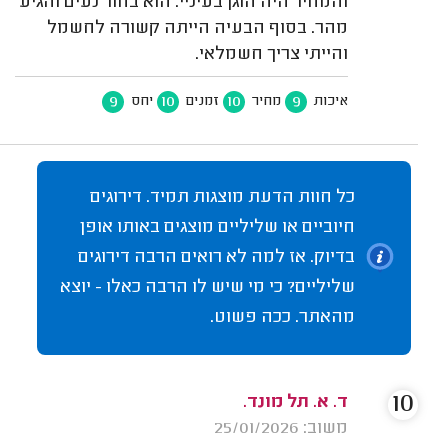
והמחיר היה הוגן בעיניי. הוא בחור נעים והגיע
מהר. בסוף הבעיה הייתה קשורה לחשמל
והייתי צריך חשמלאי.
9
10
10
9
איכות
מחיר
זמנים
יחס
כל חוות הדעת מוצגות תמיד. דירוגים
חיוביים או שליליים מוצגים באותו אופן
בדיוק. אז למה לא רואים הרבה דירוגים
שליליים? כי מי שיש לו הרבה כאלו - יוצא
מהאתר. ככה פשוט.
10
ד. א. תל מונד.
משוב: 25/01/2026