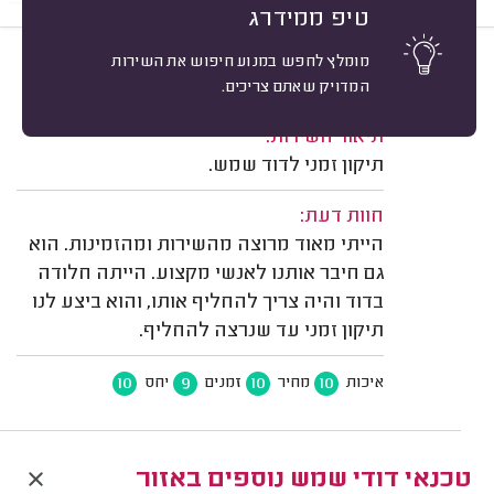
טיפ ממידרג
מומלץ לחפש במנוע חיפוש את השירות
10
א. ק. קדימה-צורן.
מיון
המדויק שאתם צריכים.
משוב: 31/01/2026
תיאור השירות:
תיקון זמני לדוד שמש.
חוות דעת:
הייתי מאוד מרוצה מהשירות ומהזמינות. הוא
גם חיבר אותנו לאנשי מקצוע. הייתה חלודה
בדוד והיה צריך להחליף אותו, והוא ביצע לנו
תיקון זמני עד שנרצה להחליף.
10
9
10
10
איכות
מחיר
זמנים
יחס
טכנאי דודי שמש נוספים באזור