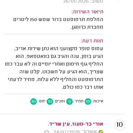
משוב: 26/01/2026
תיאור השירות:
החלפת תרמוסטט בדוד שמש 150 ליטרים
מחברת כרומגן.
חוות דעת:
עמוס סופר מקצוען! הוא נתן שירות אדיב,
הגיע בזמן, ענה והגיב גם בוואטסאפ. הוא
החליף גוף חימום ואחרי יומיים זה לא עבד כמו
שצריך, הוא הגיע על חשבונו, קלט שזה
התרמוסטט והחליף ללא עלות. מחיר לדעתי
אותו דבר כמו כולם.
10
10
9
10
איכות
מחיר
זמנים
יחס
10
אורי בר-מעוז, עין שריד.
אשרור: 24/07/2026