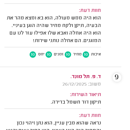
חוות דעת:
הוא היה ממש מעולה, הוא בא ומצא מהר את
הבעיה, תיקן ולקח מחיר שהיה הוגן בעיניי.
הוא היה אחלה ואבא שלו אפילו עזר לנו עם
המזגנים. הם אחלה נותני שירות!
10
10
10
10
איכות
מחיר
זמנים
יחס
9
ד. פ. תל מונד.
משוב: 26/12/2025
תיאור השירות:
תיקון דוד חשמל בדירה.
חוות דעת:
נראה שהוא מבין עניין, הוא נתן זיהוי נכון