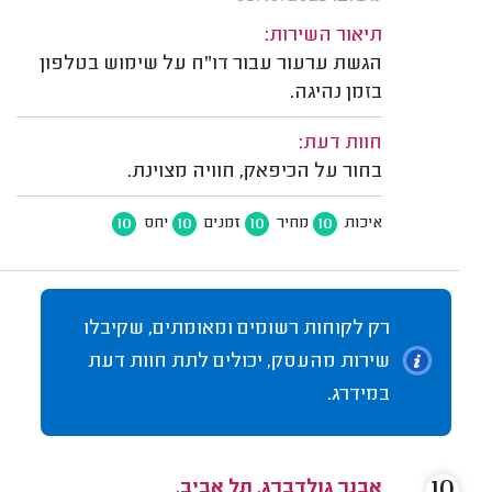
תיאור השירות:
הגשת ערעור עבור דו"ח על שימוש בטלפון
בזמן נהיגה.
חוות דעת:
בחור על הכיפאק, חוויה מצוינת.
10
10
10
10
איכות
מחיר
זמנים
יחס
רק לקוחות רשומים ומאומתים, שקיבלו
שירות מהעסק, יכולים לתת חוות דעת
במידרג.
10
אבנר גולדברג, תל אביב.