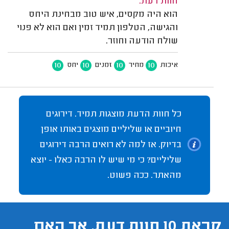
חוות דעת:
הוא היה מקסים, איש טוב מבחינת היחס
והגישה, הטלפון תמיד זמין ואם הוא לא פנוי
שולח הודעה וחוזר.
10
10
10
10
איכות
מחיר
זמנים
יחס
כל חוות הדעת מוצגות תמיד. דירוגים
חיוביים או שליליים מוצגים באותו אופן
בדיוק. אז למה לא רואים הרבה דירוגים
שליליים? כי מי שיש לו הרבה כאלו - יוצא
מהאתר. ככה פשוט.
קראת 10 חוות דעת, אך האם