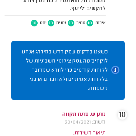
משנה מתי, הוא תמיד נוכח וזמין ויודע
להקשיב ולייעץ.
10
10
10
10
איכות
מחיר
זמנים
יחס
כשאנו בודקים עסק חדש במידרג אנחנו
לוקחים מהעסק צילומי חשבוניות של
לקוחות קודמים כדי לוודא שמדובר
בלקוחות אמיתיים ולא חברים או בני
משפחה.
10
מתן ש. פתח תקווה
משוב: 30/04/2021
תיאור השירות: