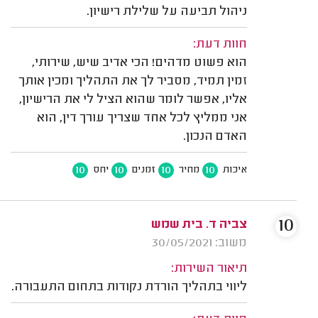
ניהול תביעה על שלילת רישיון.
חוות דעת:
הוא פשוט מדהים! הכי אדיב שיש, שירותי,
זמין תמיד, מסביר לך את התהליך ומכין אותך
אליו, אפשר לומר שהוא הציל לי את הרישיון,
אני ממליץ לכל אחד שצריך עורך דין, הוא
האדם הנכון.
10
10
10
10
איכות
מחיר
זמנים
יחס
10
צביה ד. בית שמש
משוב: 30/05/2021
תיאור השירות:
ליווי בתהליך הורדת נקודות בתחום התעבורה.