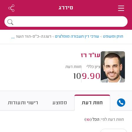
מידרג
...
חוק ומשפט
>
עורכי דין תעבורה מומלצים
>
רעננה-כ"ס-הוד השרון > עורך די
עו"ד רז
ציון כללי
חוות דעת
10
9.90
חוות דעת
ממוצע
רישוי ותעודות
חוות דעת לפי:
הכל
(
10
)