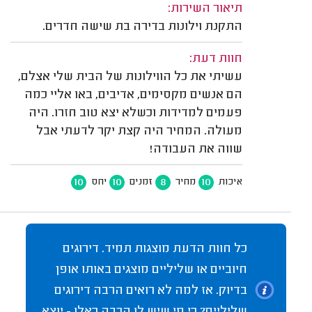
תיאור השירות:
התקנת וילונות בדירה בת שישה חדרים.
חוות דעת:
עשיתי את כל הווילונות של הבית שלי אצלם,
הם אנשים מקסימים, אדיבים, באו אליי כמה
פעמים למדידות וכשלא יצא טוב חזרו. היה
מעולה. המחיר היה קצת יקר לדעתי אבל
שווה את העבודה!
10
10
8
10
איכות
מחיר
זמנים
יחס
כל חוות הדעת מוצגות תמיד. דירוגים
חיוביים או שליליים מוצגים באותו אופן
בדיוק. אז למה לא רואים הרבה דירוגים
שליליים? כי מי שיש לו הרבה כאלו - יוצא