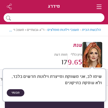
מידרג
...
הלבשת הבית
>
מעצבי וילונות מומלצים
>
ר"ג-גבעתיים > מעצב וילונות מומ
ענת
ציון כללי
חוות דעת
17
9.65
שימו לב, אני משווקת ומייצרת וילונות חדשים בלבד,
חוות דעת
מחירים
ממוצע
גלרי
ולא עוסקת בתיקונים
הבנתי
חוות דעת לפי:
הכל
(
17
)
הכי נפוצים
סוג שירות
סוג הווילון
מיקום הוו