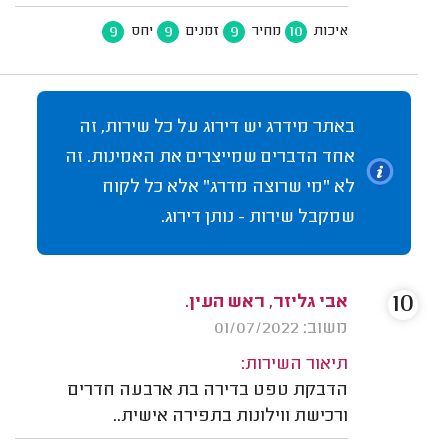
9
9
9
10
איכות
מחיר
זמנים
יחס
באתר מידרג יש דירוג על כל שירות, זה
אחד הדברים שמייצרים את האמינות. זה
לא "מי שרוצה מדרג" אלא כל לקוח
שמקבל שירות - נותן דירוג.
10
אבי גליזר, ראש העין.
משוב: 01/07/2022
תיאור השירות:
הדבקת טפט בדירה בת ארבעה חדרים
ורכישת ווילונות בתפירה אישית..