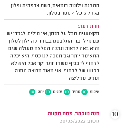
התקנת וילונות רומאים, רשת צרפתית ווילון
בגודל 6 על 4 מטר בסלון.
חוות דעת:
מקצוענית חבל על הזמן, אין מילים. לגמרי יש
עם מי לדבר. התלבטנו בבחירת הוילון לסלון
והיא באה לראות ונתנה המלצה מעולה שגם
התאימה יותר וגם חסכה לנו כסף. היא יכלה
לדחוף לי בכיף משהו יותר יקר אבל היא לא
בקטע של לדחוף. אני מאוד מרוצה ממנה
וממש ממליצה.
10
10
10
10
איכות
מחיר
זמנים
יחס
10
חנה מוכתר, פתח תקווה.
משוב: 30/03/2022