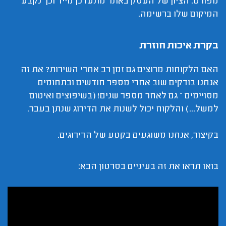
מפורט. הציון של העסק באתר מתעדכן מייד וכך נקבע
המיקום שלו ברשימה.
בקרת איכות חוזרת
האם הלקוחות מרוצים גם זמן רב אחרי השירות? את זה
אנחנו בודקים שוב אחרי מספר חודשים ובתחומים
מסויימים – גם לאחר מספר שנים! (בשיפוצים ואיטום
למשל...) והלקוח יכול לשנות את הדירוג שנתן בעבר.
בקיצור, אנחנו משוגעים בקטע של הדירוגים.
בואו תראו את זה בעיניים בסרטון הבא: