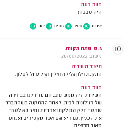
חוות דעת:
היה סבבה!
10
10
10
10
איכות
מחיר
זמנים
יחס
10
ג. פ. פתח תקווה.
משוב: 28/06/2022
תיאור השירות:
התקנת וילון גלילה ווילון רגיל גדול לסלון.
חוות דעת:
השירות היה ממש טוב. הם עזרו לנו בבחירה
של הוילונות לבית, לאחר ההתקנה כשהתברר
שחסר חלק הם לקחו אחריות ומיד בא לסדר
את העניין. גם היא וגם אשר מקסימים ואנחנו
מאוד מרוצים.