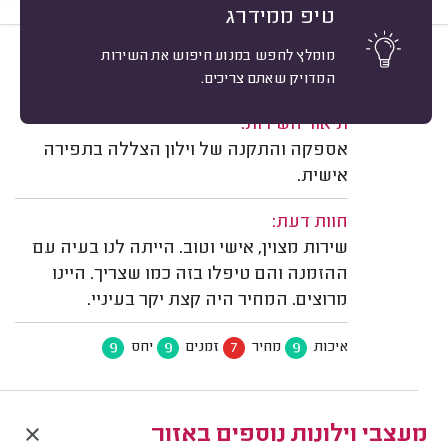
טיפ ממידרג
מומלץ לחפש במנוע חיפוש את השירות
8
מ. א. תל אביב.
מיון
המדויק שאתם צריכים.
משוב: 02/07/2022
תיאור השירות:
אספקה והתקנה של וילון הצללה בתפירה
אישית.
חוות דעת:
שירות מצוין, אישי וטוב. הייתה לנו בעיה עם
ההזמנה והם טיפלו בזה כמו שצריך. היינו
מרוצים. המחיר היה קצת יקר בעיניי.
9
9
7
9
איכות
מחיר
זמנים
יחס
מעצבי וילונות נוספים באזור