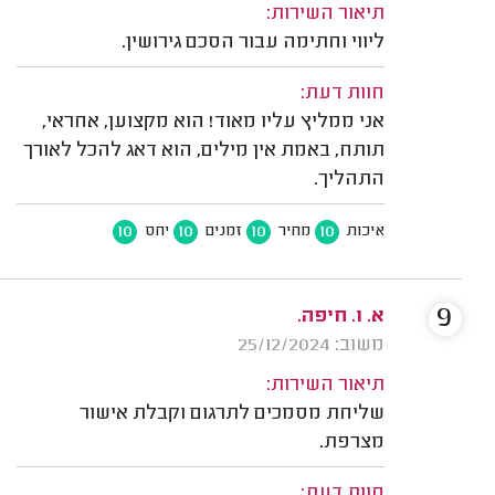
תיאור השירות:
ליווי וחתימה עבור הסכם גירושין.
חוות דעת:
אני ממליץ עליו מאוד! הוא מקצוען, אחראי,
תותח, באמת אין מילים, הוא דאג להכל לאורך
התהליך.
10
10
10
10
איכות
מחיר
זמנים
יחס
9
א. ו. חיפה.
משוב: 25/12/2024
תיאור השירות:
שליחת מסמכים לתרגום וקבלת אישור
מצרפת.
חוות דעת: