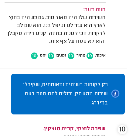
חוות דעת:
השירות שלו היה מאוד טוב. גם כשהיה בחוץ
לארץ הוא עזר לנו וטיפל בנו. הוא שם לב
לדקויות הכי קטנות בחוזה. קנינו דירה מקבלן
והוא לא פסח על אף אות.
10
10
10
10
איכות
מחיר
זמנים
יחס
רק לקוחות רשומים ומאומתים, שקיבלו
שירות מהעסק, יכולים לתת חוות דעת
במידרג.
10
שפרה לוצקי, קרית מוצקין.