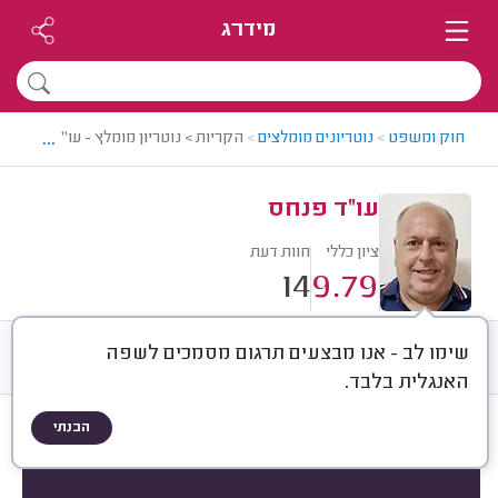
מידרג
...
חוק ומשפט
>
נוטריונים מומלצים
>
הקריות > נוטריון מומלץ - עו"ד פנחס
עו"ד פנחס
ציון כללי
חוות דעת
14
9.79
שימו לב - אנו מבצעים תרגום מסמכים לשפה
חוות דעת
ממוצע
רישוי ותעודות
האנגלית בלבד.
הבנתי
חוות דעת לפי:
הכל
(
14
)
הכי נפוצים
סוג שירות
תרגומים