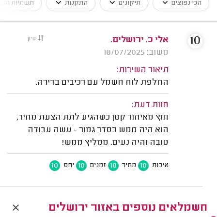
הכי נפוצים
תיקונים
התקנות
תשתיות חש
10
אלי כ. ירושלים.
מיון
משוב: 18/07/2025
תיאור השירות:
החלפת לוח חשמל עם רכיבים בדירה.
חוות דעת:
חוץ מאיחור קטן כשהגיע לתת הצעת מחיר,
הוא היה ממש בסדר גמור - עשה עבודה
טובה והיה נעים. ממליץ ממש!
10
10
10
10
איכות
מחיר
זמנים
יחס
חשמלאים נוספים באזור ירושלים