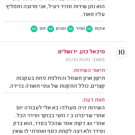
הוא נתן שירות מהיר ויעיל, אני מרוצה וממליץ
עליו מאוד.
10
10
10
10
איכות
מחיר
זמנים
יחס
10
מיכאל כהן, ירושלים.
משוב: 05/11/2020
תיאור השירות:
תיקון ארון חשמל והחלפת פחת בעקבות
קצרים, כולל התקנות של גופי תאורה בדירה.
חוות דעת:
השירות היה מעולה! בא אלי לעבודה יום
אחרי שדיברנו ב 7 וחצי בבוקר וסידר הכל.
אחרי 40 דקות אמר שהכל בסדר, הוא בדק
וסידר ולא רצה לקחת כסף ואמרתי לו שאין