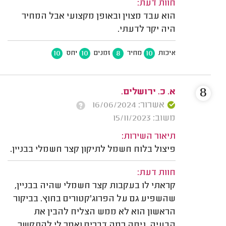
חוות דעת:
הוא עבד מצוין ובאופן מקצועי אבל המחיר
היה יקר לדעתי.
10
10
8
10
איכות
מחיר
זמנים
יחס
8
א. כ. ירושלים.
אשרור: 16/06/2024
משוב: 15/11/2023
תיאור השירות:
פיצול בלוח חשמל לתיקון קצר חשמלי בבניין.
חוות דעת:
קראתי לו בעקבות קצר חשמלי שהיה בבניין,
שהשפיע גם על הפרוג'קטורים בחוץ. בביקור
הראשון הוא לא ממש הצליח להבין את
הבעיה, ניסה כמה דברים ואמר לי להתקשר