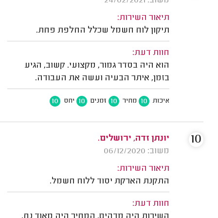
משוב: 24/02/2021
תיאור השירות:
תיקון לוח חשמל שכלל החלפת פחת.
חוות דעת:
הוא היה בסדר גמור, מקצועי. קשוב, הגיע
בזמן, איתר הבעיה ועשה את העבודה.
10
10
10
10
איכות
מחיר
זמנים
יחס
10
יונתן זדה, ירושלים.
משוב: 06/12/2020
תיאור השירות:
התקנת הארקת יסוד ללוח חשמל.
חוות דעת:
השירות היה מדהים, המחיר היה מאוד נח,