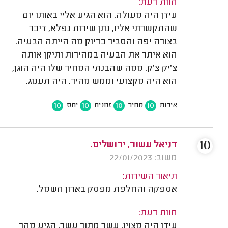
חוות דעת:
עידן היה מעולה. הוא הגיע אליי באותו יום
שהתקשרתי אליו, נתן שירות נפלא, דיבר
בצורה יפה והסביר בדיוק מה הייתה הבעיה.
הוא איתר את הבעיה במהירות ותיקן אותה
צ'יק צ'ק. ממה שהבנתי המחיר שלו היה הוגן,
הוא היה מקצועי וממש מהיר. היה תענוג.
10
10
10
10
איכות
מחיר
זמנים
יחס
10
דניאל עשור, ירושלים.
משוב: 22/01/2023
תיאור השירות:
אספקה והחלפת מפסק בארון חשמל.
חוות דעת:
עידן היה מצוין, עשר מתוך עשר, הגיע מהר