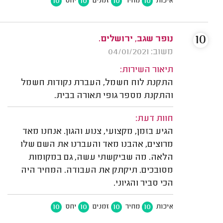
10
10
10
10
איכות
מחיר
זמנים
יחס
10
נופר שגב, ירושלים.
משוב: 04/01/2021
תיאור השירות:
התקנת לוח חשמל, העברת נקודות חשמל
והתקנת מספר גופי תאורה בבית.
חוות דעת:
הגיע בזמן, מקצועי, צנוע והגון. אנחנו מאד
מרוצים, אהבנו מאד והעברנו את השם שלו
הלאה. מה שביקשתי עשה, גם במקומות
מסובכים. תיקתק את העבודה. המחיר היה
הכי סביר והגיוני.
10
10
10
10
איכות
מחיר
זמנים
יחס