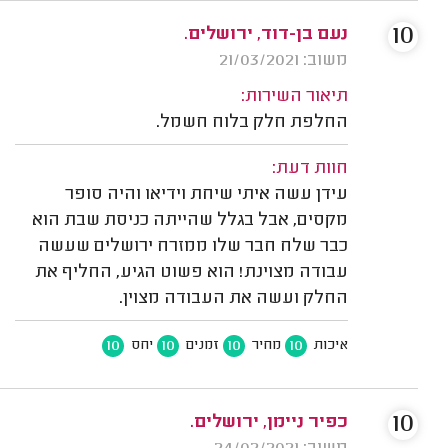
10
נעם בן-דוד, ירושלים.
משוב: 21/03/2021
תיאור השירות:
החלפת חלק בלוח חשמל.
חוות דעת:
עידן עשה איתי שיחת וידיאו והיה סופר
מקסים, אבל בגלל שהייתה כניסת שבת הוא
כבר שלח חבר שלו ממזרח ירושלים שעשה
עבודה מצוינת! הוא פשוט הגיע, החליף את
החלק ועשה את העבודה מצוין.
10
10
10
10
איכות
מחיר
זמנים
יחס
10
כפיר ניימן, ירושלים.