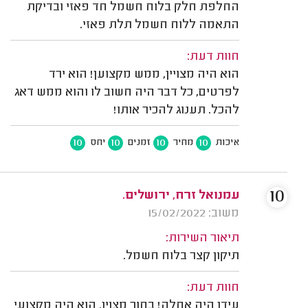
החלפת חלק בלוח חשמל חד פאזי ובדיקת
התאמה ללוח חשמל תלת פאזי.
חוות דעת:
הוא היה מצויין, ממש מקצוען! הוא ירד
לפרטים, כל דבר היה חשוב לו והוא ממש דאג
להכל. תענוג להכיר אותו!
10
10
10
10
איכות
מחיר
זמנים
יחס
10
עמנואל זרח, ירושלים.
משוב: 15/02/2022
תיאור השירות:
תיקון קצר בלוח חשמל.
חוות דעת:
עידן היה אחלה! בחור מצוין. הוא היה מקצועי