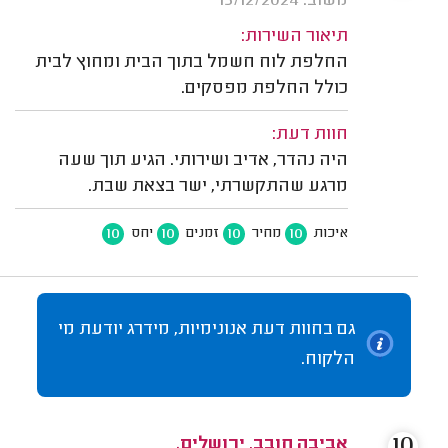
משוב: 15/12/2024
תיאור השירות:
החלפת לוח חשמל בתוך הבית ומחוץ לבית
כולל החלפת מפסקים.
חוות דעת:
היה נהדר, אדיב ושירותי. הגיע תוך שעה
מרגע שהתקשרתי, ישר בצאת שבת.
10
10
10
10
איכות
מחיר
זמנים
יחס
גם בחוות דעת אנונימיות, מידרג יודעת מי
הלקוח.
10
אביבה חובב, ירושלים.