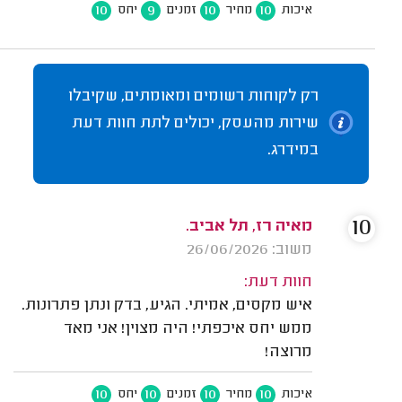
10
9
10
10
איכות
מחיר
זמנים
יחס
רק לקוחות רשומים ומאומתים, שקיבלו
שירות מהעסק, יכולים לתת חוות דעת
במידרג.
10
מאיה רז, תל אביב.
משוב: 26/06/2026
חוות דעת:
איש מקסים, אמיתי. הגיע, בדק ונתן פתרונות.
ממש יחס איכפתי! היה מצוין! אני מאד
מרוצה!
10
10
10
10
איכות
מחיר
זמנים
יחס