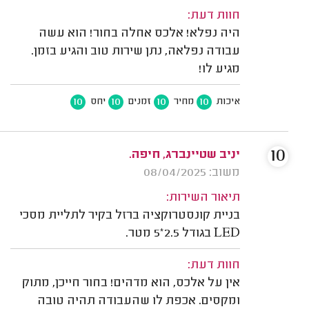
חוות דעת:
היה נפלא! אלכס אחלה בחור! הוא עשה
עבודה נפלאה, נתן שירות טוב והגיע בזמן.
מגיע לו!
10
10
10
10
איכות
מחיר
זמנים
יחס
10
יניב שטיינברג, חיפה.
משוב: 08/04/2025
תיאור השירות:
בניית קונסטרוקציה ברזל בקיר לתליית מסכי
LED בגודל 2.5*5 מטר.
חוות דעת:
אין על אלכס, הוא מדהים! בחור חייכן, מתוק
ומקסים. אכפת לו שהעבודה תהיה טובה