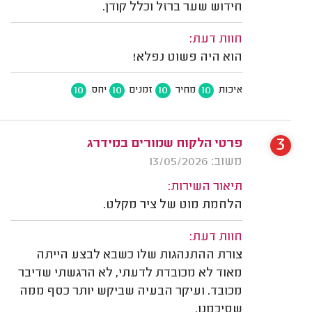
חידוש שער ברזל וכלל קודן.
חוות דעת:
הוא היה פשוט נפלא!
10
10
10
10
איכות
מחיר
זמנים
יחס
3
פרטי הלקוח שמורים במידרג
משוב: 13/05/2026
תיאור השירות:
הלחמת מוט של ציר מקלט.
חוות דעת:
צורת ההתנהגות שלו כשבא לבצע הייתה
מאוד לא מכובדת לדעתי, לא הרגשתי שדיבר
מכובד. ועיקר הבעיה שביקש יותר כסף ממה
שסיכמנו.