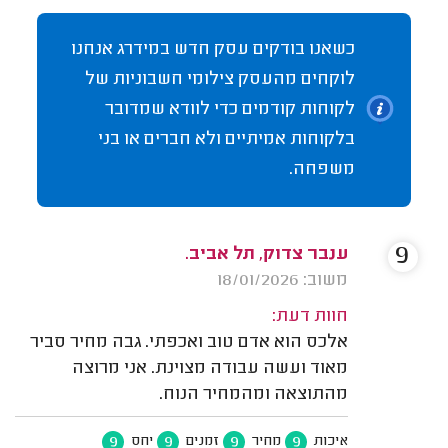
כשאנו בודקים עסק חדש במידרג אנחנו
לוקחים מהעסק צילומי חשבוניות של
לקוחות קודמים כדי לוודא שמדובר
בלקוחות אמיתיים ולא חברים או בני
משפחה.
9
ענבר צדוק, תל אביב.
משוב: 18/01/2026
חוות דעת:
אלכס הוא אדם טוב ואכפתי. גבה מחיר סביר
מאוד ועשה עבודה מצוינת. אני מרוצה
מהתוצאה ומהמחיר הנוח.
9
9
9
9
איכות
מחיר
זמנים
יחס