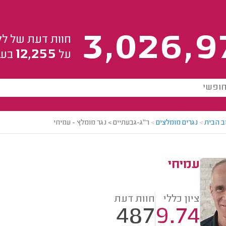
3,026,9
חוות דעת של לק
12,255
על
בעל
ב הבית
>
נגרים מומלצים
>
ר"ג-גבעתיים > נגר מומלץ - עמיחי
עמיחי
ציון כללי
חוות דעת
487
9.74