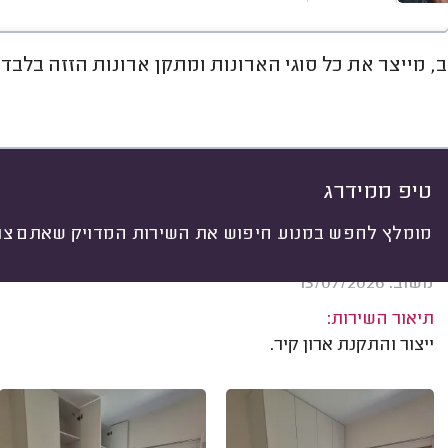
, מייצר את כל סוגי הארונות ומתקן ארונות הזזה בלבד.
חוות דעת
ממוצע
גלריה
אוד
יתי
 לפי:
הכל
(
487
)
ים
בניית רהיטים
תיקון ושדרוג רהיטים
ה
טיפ ממידרג
מומלץ לחפש במנוע חיפוש את השירות המדויק שאתם צרי
נאור מימר, גבעתיים.
משוב: 13/07/2026
תיאור השירות:
ייצור והתקנת ארון קיר.