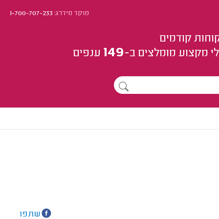
מוקד מידרג:
1-700-707-233
וחות קודמים
149
י מקצוע
מומלצים
ב-
ענפים
שתפו