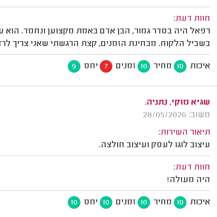
חוות דעת:
רפאל היה בסדר גמור, הבן אדם באמת מקצוען ונחמד. הוא עו
בשביל הלקוח. מבחינת הזמנים, קצת הרגשתי שאני צריך לרדו
איכות
מחיר
זמנים
יחס
9
7
10
10
שגיא מוקי, נתניה.
משוב: 28/05/2026
תיאור השירות:
עיצוב לוגו לעסק ועיצוב חולצה.
חוות דעת:
היה מעולה!
איכות
מחיר
זמנים
יחס
10
10
10
10