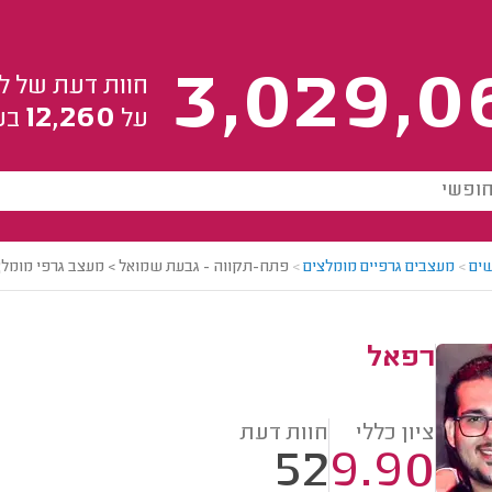
3,029,0
חוות דעת של ל
12,260
על
בע
ים
>
מעצבים גרפיים מומלצים
>
פתח-תקווה - גבעת שמואל > מעצב גרפי מומלץ
רפאל
ציון כללי
חוות דעת
52
9.90