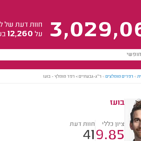
3,029,0
חוות דעת של ל
12,260
על
בע
ת
>
רפדים מומלצים
>
ר"ג-גבעתיים > רפד מומלץ - בועז
בועז
ציון כללי
חוות דעת
41
9.85