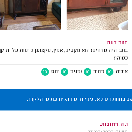
חוות דעת:
בועז היה מדהים! הוא מקסים, אמין, מקצוען ברמות על ותיק
כמוהו!
איכות
מחיר
זמנים
יחס
10
10
10
10
גם בחוות דעת אנונימיות, מידרג יודעת מי הלקוח.
ו. ה. רחובות.