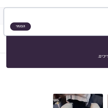
&
ות
A
Q
שיטת הדירוג
הבנתי
כים.
מיון