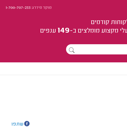
מוקד מידרג:
1-700-707-233
קוחות קודמים
149
לי מקצוע
מומלצים
ב-
ענפים
שתפו