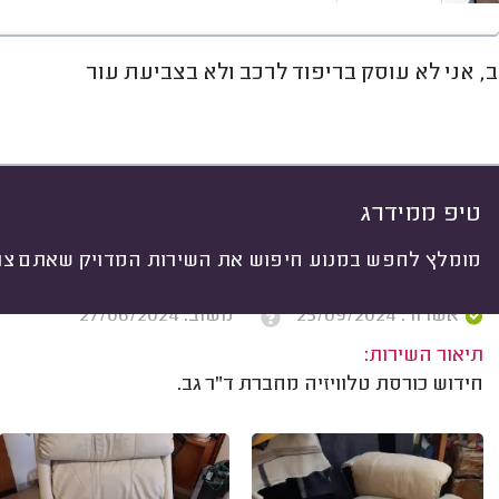
ב, אני לא עוסק בריפוד לרכב ולא בצביעת עור
חוות דעת
ממוצע
גלריה
אוד
יתי
 לפי:
הכל
(
41
)
ים
סוג הרהיט
סוג השירות
טיפ ממידרג
מומלץ לחפש במנוע חיפוש את השירות המדויק שאתם צרי
יוסי זק, רחובות.
אשרור: 25/09/2024
משוב: 27/06/2024
תיאור השירות:
חידוש כורסת טלוויזיה מחברת ד"ר גב.