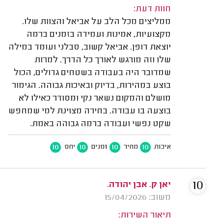
חוות דעת:
ממליצים מכל הלב על אביאל והצוות שלו.
מקצועיות, אמינות ועמידה בזמנים ברמה
יוצאת דופן. אביאל קשוב, סבלני ועומד במילה
שלו וזה מורגש לאורך כל הדרך. למרות
שמדובר היה בעבודה בשטחים גדולים, הכול
בוצע במהירות, בדיוק ובאיכות גבוהה. הגימור
מושלם והמקום נשאר נקי ומסודר כאילו לא
בוצעה בו עבודה. בחירה מצוינת למי שמחפש
שקט נפשי ועבודה ברמה גבוהה באמת.
10
10
10
10
איכות
מחיר
זמנים
יחס
10
יאן ק. אבן יהודה.
משוב: 15/04/2026
תיאור השירות: