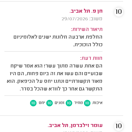
10
חן פ. תל אביב.
משוב: 29/07/2026
תיאור השירות:
החלפת ארבעה חלונות ישנים לאלומיניום
כולל הזכוכית.
חוות דעת:
הם אחת עשרה מתוך עשר! הוא אמר שיקח
שבועיים והם עשו את זה ביום פחות, הם היו
מאוד תקשורתיים ונתנו יחס על הכיפאק. הוא
התקשר גם אחר כך לוודא שהכל בסדר.
10
10
10
10
איכות
מחיר
זמנים
יחס
10
עומר זילברמן, תל אביב.