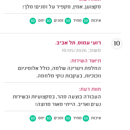
מקצוען, אמין, מקפיד על זמנים! מלך!
10
10
10
10
איכות
מחיר
זמנים
יחס
10
רועי עמוס, תל אביב.
משוב: 19/05/2026
תיאור השירות:
החלפת ויטרינה שלמה, כולל אלומיניום
וזכוכיות, בעקבות נזקי מלחמה.
חוות דעת:
העבודה בוצעה מהר, במקצועיות ובשירות
נעים ואדיב. הייתי מאוד מרוצה!
10
10
10
10
איכות
מחיר
זמנים
יחס