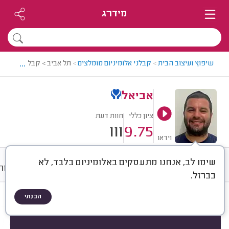
מידרג
...
שיפוץ ועיצוב הבית
>
קבלני אלומיניום מומלצים
>
תל אביב > קבלן אלומיניו
אביאל
ציון כללי
חוות דעת
111
9.75
וידאו
שימו לב, אנחנו מתעסקים באלומיניום בלבד, לא
חוות דעת
ממוצע
גלריה
אודות
בברזל.
הבנתי
חוות דעת לפי:
הכל
(
111
)
הכי נפוצים
התקנת חלונות
סגירת מרפסות