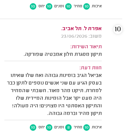
10
10
10
10
איכות
מחיר
זמנים
יחס
10
אפרת ל. תל אביב.
משוב: 23/06/2026
תיאור השירות:
תיקון מסגרת חלון אמבטיה שפורקה.
חוות דעת:
אביאל הגיב בזמינות גבוהה ואח שלו שאיתו
בעסק הגיע עם שני אנשים נוספים לתקן כבר
למחרת. תיקנו מהר מאוד. חשבתי שהמחיר
היה מעט יקר אבל הזמינות המיידית שלו
והתיקון האסתטי היו מצוינים! היה מעולה!
תיקון מהיר וברמה גבוהה.
10
10
8
10
איכות
מחיר
זמנים
יחס