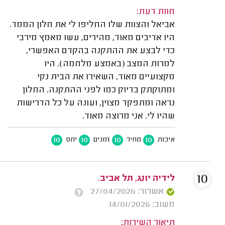
חוות דעת:
אביאל והצוות שלו החליפו לי את חלון הממד.
היו אדיבים מאוד, מהירים, עשו מאמץ מירבי
כדי לבצע את ההתקנה בהקדם האפשרי,
למרות המצב (באמצע מלחמה). היו
מקצועיים מאוד, השאירו את הבית נקי
ומתוקתק בדיוק כמו לפני ההתקנה. החלון
נראה ומתפקד מצוין, ועונה על כל הדרישות
שהיו לי. אני מרוצה מאוד.
10
10
10
10
איכות
מחיר
זמנים
יחס
10
לידיה יונג, תל אביב.
אשרור: 27/04/2026
משוב: 14/01/2026
תיאור השירות: