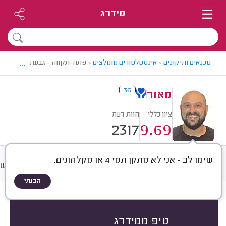
מידרג
...
טכנאים ותיקונים
>
אינסטלטורים מומלצים
>
פתח-תקווה - גבעת שמואל > א
)
(
36
מאור
ציון כללי
חוות דעת
2317
9.69
שימו לב - אני לא מתקן תמי 4 או מקלחונים.
חוות דעת
מחירים
ממוצע
רישו
הבנתי
חוות דעת לפי:
הכל
(
2317
)
הכי נפוצים
סוגי סתימות
אביזרי אינסטלציה
טיפ ממידרג