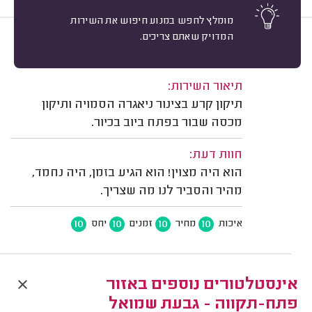
מומלץ לחפש במנוע חיפוש את השירות
המדויק שאתם צריכים.
10
אלינה גלוזמן, פתח תקווה.
מיון
משוב: 30/07/2026
תיאור השירות:
תיקון קרע בצינור ניאגרה הסמויה ותיקון
מכסה שבור בפתח ביוב בכיור.
חוות דעת:
הוא היה מצוין! הוא הגיע בזמן, היה נחמד,
מהיר והסביר לנו מה שצריך.
10
10
10
10
איכות
מחיר
זמנים
יחס
אינסטלטורים נוספים באזור
פתח-תקווה - גבעת שמואל