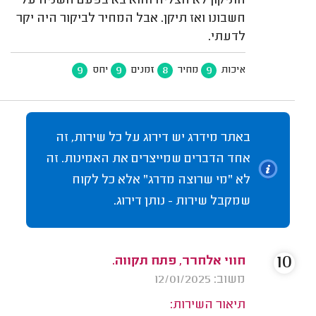
התיקון לא הצליח והוא בא בפעם השניה על
חשבונו ואז תיקן. אבל המחיר לביקור היה יקר
לדעתי.
9
9
8
9
איכות
מחיר
זמנים
יחס
באתר מידרג יש דירוג על כל שירות, זה
אחד הדברים שמייצרים את האמינות. זה
לא "מי שרוצה מדרג" אלא כל לקוח
שמקבל שירות - נותן דירוג.
10
חווי אלחרר, פתח תקווה.
משוב: 12/01/2025
תיאור השירות: