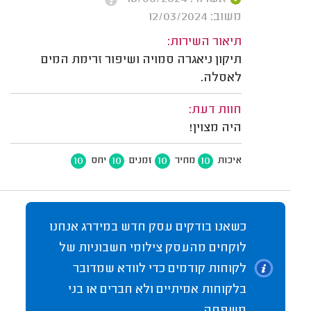
משוב: 12/03/2024
תיאור השירות:
תיקון ניאגרה סמויה ושיפור זרימת המים
לאסלה.
חוות דעת:
היה מצוין!
10
10
10
10
איכות
מחיר
זמנים
יחס
כשאנו בודקים עסק חדש במידרג אנחנו
לוקחים מהעסק צילומי חשבוניות של
לקוחות קודמים כדי לוודא שמדובר
בלקוחות אמיתיים ולא חברים או בני