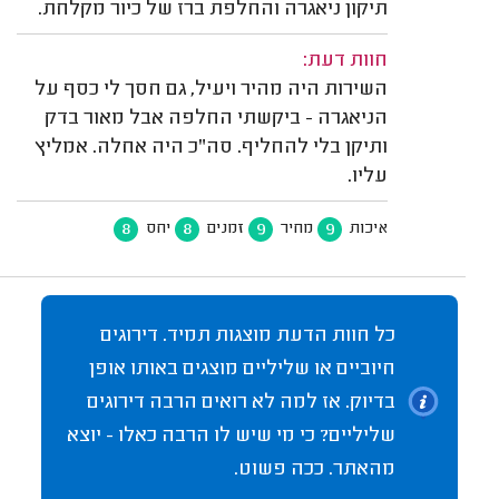
תיקון ניאגרה והחלפת ברז של כיור מקלחת.
חוות דעת:
השירות היה מהיר ויעיל, גם חסך לי כסף על
הניאגרה - ביקשתי החלפה אבל מאור בדק
ותיקן בלי להחליף. סה"כ היה אחלה. אמליץ
עליו.
8
8
9
9
איכות
מחיר
זמנים
יחס
כל חוות הדעת מוצגות תמיד. דירוגים
חיוביים או שליליים מוצגים באותו אופן
בדיוק. אז למה לא רואים הרבה דירוגים
שליליים? כי מי שיש לו הרבה כאלו - יוצא
מהאתר. ככה פשוט.