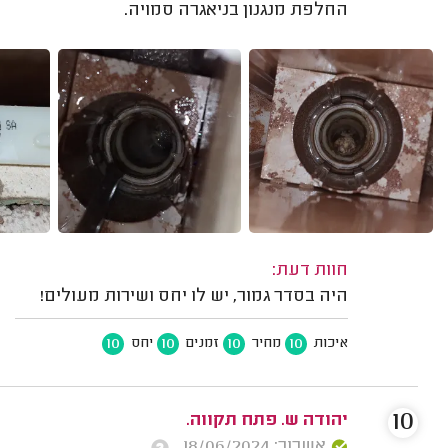
החלפת מנגנון בניאגרה סמויה.
חוות דעת:
היה בסדר גמור, יש לו יחס ושירות מעולים!
10
10
10
10
איכות
מחיר
זמנים
יחס
10
יהודה ש. פתח תקווה.
אשרור: 18/06/2024