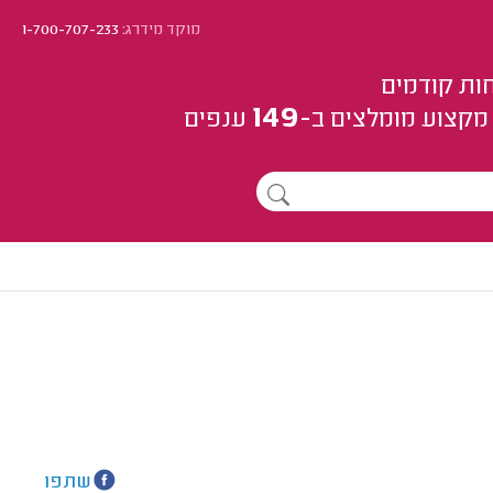
מוקד מידרג:
1-700-707-233
ות קודמים
149
מקצוע
מומלצים
ב-
ענפים
שתפו