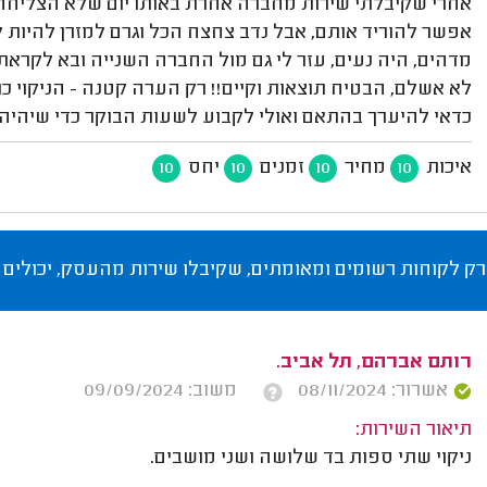
אחרי שקיבלתי שירות מחברה אחרת באותו יום שלא הצליחה 
אפשר להוריד אותם, אבל נדב צחצח הכל וגרם למזרן להיות 
מדהים, היה נעים, עזר לי גם מול החברה השנייה ובא לקרא
לא אשלם, הבטיח תוצאות וקיים!! רק הערה קטנה - הניקוי כול
כדאי להיערך בהתאם ואולי לקבוע לשעות הבוקר כדי שיהיה 
איכות
מחיר
זמנים
יחס
10
10
10
10
רק לקוחות רשומים ומאומתים, שקיבלו שירות מהעסק, יכולים 
רותם אברהם, תל אביב.
אשרור: 08/11/2024
משוב: 09/09/2024
תיאור השירות:
ניקוי שתי ספות בד שלושה ושני מושבים.