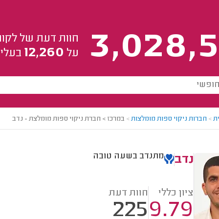
3,028,5
חוות דעת של לקוח
12,260
על
בעלי 
ת
>
חברות ניקוי ספות מומלצות
>
במרכז > חברת ניקוי ספות מומלצת - נדב
מתנדב בשעה טובה
נדב
ציון כללי
חוות דעת
225
9.79