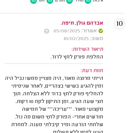
10
10
10
10
איכות
מחיר
זמנים
יחס
10
אברהם גולן, חיפה.
אשרור: 05/08/2025
משוב: 10/02/2025
תיאור השירות:
החלפת פורק לחץ לדוד.
חוות דעת:
הייתי מרוצה מאוד, היה מצויין ממש! נביל היה
זמין להגיע בשישי בצהריים, לאחר שניסיתי
להחליף פורק לחץ בדוד ללא הצלחה. תוך
חצי שעה הגיע, זמן התיקון לקח 10 דקות.
מקצועי מאוד. ***עריכה*** של חמישה
חודשים אחרי- הפורק לחץ משום מה נזל.
שלחתי הודעה ומיד קיבלתי מענה. למחרת
הגיע לתקן ללא תשלום.