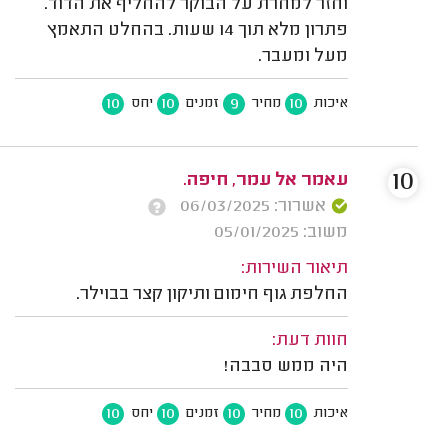
וחזר למחרת על הבוקר להחליף את הדוד.
‏פתרון מלא תוך 14 שעות. ‏בהחלט התאמץ
מעל ומעבר.
10
10
9
10
איכות
מחיר
זמנים
יחס
10
עאמר אל עמר, חיפה.
אשרור: 06/03/2025
משוב: 05/01/2025
תיאור השירות:
החלפת גוף חימום ותיקון קצר בבוילר.
חוות דעת:
היה ממש סבבה!
10
10
10
10
איכות
מחיר
זמנים
יחס