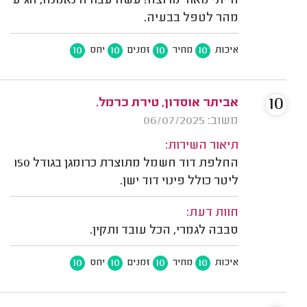
הייתי מאוד מרוצה! עשה עבודה נאמנה, הגיע
מהר לטפל בבעיה.
10
10
10
10
איכות
מחיר
זמנים
יחס
10
אביתר אוסדון, טירת כרמל.
משוב: 06/07/2025
תיאור השירות:
החלפת דוד חשמל מתוצרת כרומגן בגודל 150
ליטר כולל פינוי דוד ישן.
חוות דעת:
סבבה לגמרי, הכל עובד ותקין.
10
10
10
10
איכות
מחיר
זמנים
יחס