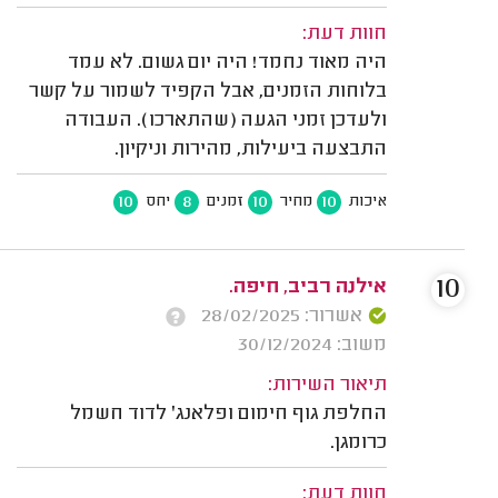
חוות דעת:
היה מאוד נחמד! היה יום גשום. לא עמד
בלוחות הזמנים, אבל הקפיד לשמור על קשר
ולעדכן זמני הגעה (שהתארכו). העבודה
התבצעה ביעילות, מהירות וניקיון.
10
8
10
10
איכות
מחיר
זמנים
יחס
10
אילנה רביב, חיפה.
אשרור: 28/02/2025
משוב: 30/12/2024
תיאור השירות:
החלפת גוף חימום ופלאנג' לדוד חשמל
כרומגן.
חוות דעת: