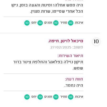
היה ממש אחלה! זמינות והגעה בזמן, ניקו
הכל אחרי שסיימו, שרות מצוין.
10
10
10
10
איכות
מחיר
זמנים
יחס
10
מיכאל לויטן, חיפה.
משוב: 27/02/2025
תיאור השירות:
תיקון נזילה בפלאנג' והחלפת צינור בדוד
שמש.
חוות דעת:
היה נחמד.
10
10
10
10
איכות
מחיר
זמנים
יחס