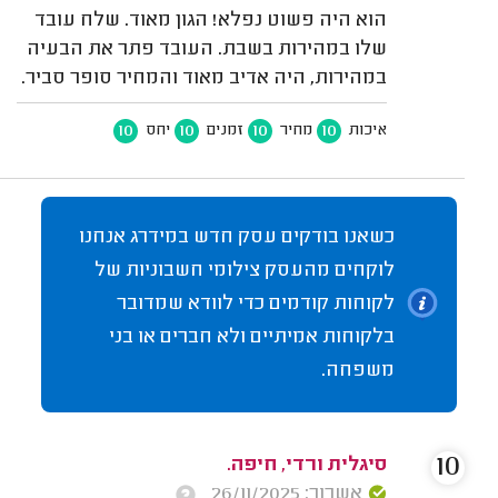
הוא היה פשוט נפלא! הגון מאוד. שלח עובד
שלו במהירות בשבת. העובד פתר את הבעיה
במהירות, היה אדיב מאוד והמחיר סופר סביר.
10
10
10
10
איכות
מחיר
זמנים
יחס
כשאנו בודקים עסק חדש במידרג אנחנו
לוקחים מהעסק צילומי חשבוניות של
לקוחות קודמים כדי לוודא שמדובר
בלקוחות אמיתיים ולא חברים או בני
משפחה.
10
סיגלית ורדי, חיפה.
אשרור: 26/11/2025