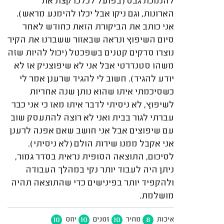
להנמכת גבס (בפועל לכלכו קצת את
הארונות, וגם ניקו אבל יכלו להימנע מראש).
אני כותב את הביקורת הזאת כחודש לאחר
סיום השיפוץ ונראה שבאזור ששברנו את הקיר
נוצרו סדקים קטנים בשפכטל (יכול להיות שזה
משהו סטנדרטי אבל אני לא שיפוצניק אז לא
יודע להגיד). חשוב לי להגיד שרענן אמר לי
כשסיכמתי איתו שהוא נותן שנה אחריות
לשיפוץ, לא ניסיתי לדבר איתו מאז כי אני כבר
עברתי לגור בבית ואני לא רוצה להתעסק שוב
עם שיפוצים אבל אני חושב שאם אפנה לרענן
אני אקבל ממנו שירות הולם (לא ניסיתי).
לסיכום, התוצאה הסופית נראית בסדר גמור,
ניתן היה לעבוד יותר נקי במהלך העבודה
ולהקפיד יותר בפינישים כדי שהתוצאה תהיה
מושלמת.
10
10
10
8
איכות
מחיר
זמנים
יחס