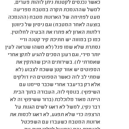
כאשר נכנסים לקטנות ניתן לזהות פערים,
למשל שההנמכת תקרה במטבח מפריעה
מעט לפתיחה של הארונות מטבח (ההנמכה
בוצעה לאחר המטבח) וגם ניסיון של כיוונון
דלתות הארון לא פתרו את הבעיה לחלוטין.
כמו כן במזווה יש חתיכת קיר קטנה ודיי
נסתרת שלא שמו פנל (לא משהו שנראה לעין
יותר מידי, וגם רענן הסכים להגיע לתקן אחרי
שאמרתי לו). בשירותים היכן שהתקין את
הספוטים יש אזור קטן ששכח לצבוע (לא
שמתי לב לזה כאשר הספוטים היו דולקים
אלא רק בדיעבד אחרי שכבר סיימנו עם
השיפוץ). בנוסף לזה, העבודה בתוך הבית
הייתה מאוד מלוכלכת (ברור ששיפוץ זה לא
דבר נקי), למשל לא דאגו לשים הגנות על
הרצפה כדי שלא תפגע, לא דאגו לכסות את
ארונות המטבח כשעבדו עם השפכטל