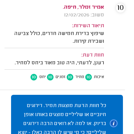
10
אמיר זמלר, חיפה.
משוב: 12/02/2026
תיאור השירות:
שיפוץ בדירת חמישה חדרים, כולל צביעה
ושבירת קירות.
חוות דעת:
רענן, לדעתי, היה טוב מאוד ביחס למחיר.
10
10
10
10
איכות
מחיר
זמנים
יחס
כל חוות הדעת מוצגות תמיד. דירוגים
חיוביים או שליליים מוצגים באותו אופן
בדיוק. אז למה לא רואים הרבה דירוגים
שליליים? כי מי שיש לו הרבה כאלו - יוצא