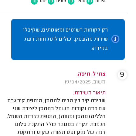
10
10
10
10
איכות
מחיר
זמנים
יחס
רק לקוחות רשומים ומאומתים, שקיבלו
שירות מהעסק, יכולים לתת חוות דעת
במידרג.
9
צחי ל. חיפה.
משוב: 19/04/2025
תיאור השירות:
שבירת קיר בין הבית למחסן, הוספת קיר גבס
עם כמה נקודות חשמל במחסן ליצירת שני
חללים (מחסן ומזווה), הוספת נקודות חשמל,
הנמכת תקרה במטבח כולל התקנת סלוט
דמה של מזגן ופס תאורה שקוע והתקנת