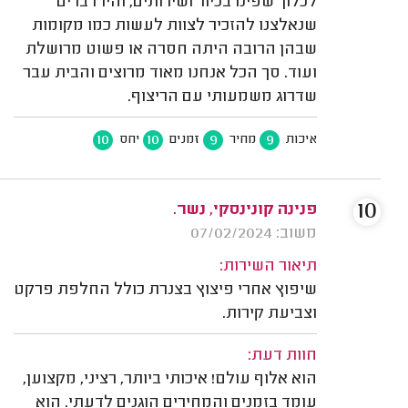
לכלוך שפינו בכיור ושירותים, והיו דברים
שנאלצנו להזכיר לצוות לעשות כמו מקומות
שבהן הרובה היתה חסרה או פשוט מרושלת
ועוד. סך הכל אנחנו מאוד מרוצים והבית עבר
שדרוג משמעותי עם הריצוף.
10
10
9
9
איכות
מחיר
זמנים
יחס
10
פנינה קונינסקי, נשר.
משוב: 07/02/2024
תיאור השירות:
שיפוץ אחרי פיצוץ בצנרת כולל החלפת פרקט
וצביעת קירות.
חוות דעת:
הוא אלוף עולם! איכותי ביותר, רציני, מקצוען,
עומד בזמנים והמחירים הוגנים לדעתי. הוא