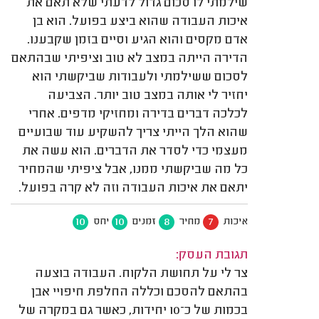
שילמתי לו סכום גדול לדעתי שלא תאם את
איכות העבודה שהוא ביצע בפועל. הוא בן
אדם מקסים והוא הגיע וסיים בזמן שקבענו.
הדירה הייתה במצב לא טוב וציפיתי שבהתאם
לסכום ששילמתי ולעבודות שביקשתי הוא
יחזיר לי אותה במצב טוב יותר. הצביעה
לכלכה דברים בדירה ומחזיקי מדפים. אחרי
שהוא הלך הייתי צריך להשקיע עוד שבועיים
מעצמי כדי לסדר את הדברים. הוא עשה את
כל מה שביקשתי ממנו, אבל ציפיתי שהמחיר
יתאם את איכות העבודה וזה לא קרה בפועל.
10
10
8
7
איכות
מחיר
זמנים
יחס
תגובת העסק:
צר לי על תחושת הלקוח. העבודה בוצעה
בהתאם להסכם וכללה החלפת חיפויי אבן
בכמות של כ־10 יחידות, כאשר גם במקרה של