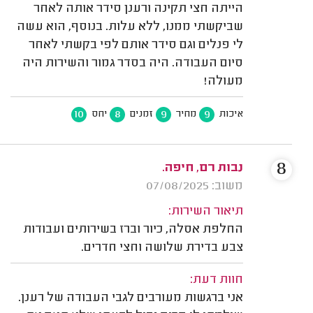
הייתה חצי תקינה ורענן סידר אותה לאחר
שביקשתי ממנו, ללא עלות. בנוסף, הוא עשה
לי פנלים וגם סידר אותם לפי בקשתי לאחר
סיום העבודה. היה בסדר גמור והשירות היה
מעולה!
10
8
9
9
איכות
מחיר
זמנים
יחס
8
נבות רם, חיפה.
משוב: 07/08/2025
תיאור השירות:
החלפת אסלה, כיור וברז בשירותים ועבודות
צבע בדירת שלושה וחצי חדרים.
חוות דעת:
אני ברגשות מעורבים לגבי העבודה של רענן.