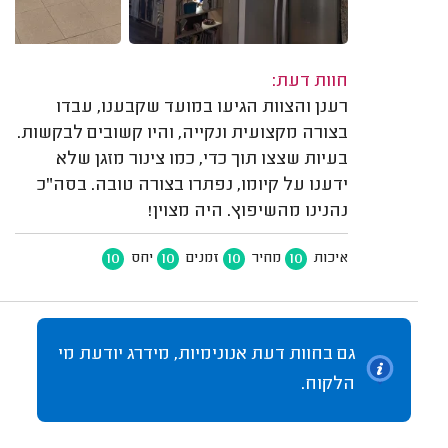
חוות דעת:
רענן והצוות הגיעו במועד שקבענו, עבדו
בצורה מקצועית ונקייה, והיו קשובים לבקשות.
בעיות שצצו תוך כדי, כמו צינור מזגן שלא
ידענו על קיומו, נפתרו בצורה טובה. בסה"כ
נהנינו מהשיפוץ. היה מצוין!
10
10
10
10
איכות
מחיר
זמנים
יחס
גם בחוות דעת אנונימיות, מידרג יודעת מי
הלקוח.