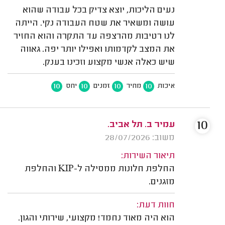
נעים הליכות, יוצא צדיק בכל עבודה שהוא
עושה ומשאיר את שטח העבודה נקי. הייתה
לנו רטיבות מהרצפה עד התקרה והוא החזיר
את המצב לקדמותו ואפילו יותר יפה. גאווה
שיש כאלה אנשי מקצוע וזכינו בענק.
10
10
10
10
איכות
מחיר
זמנים
יחס
10
עמיר ב. תל אביב.
משוב: 28/07/2026
תיאור השירות:
החלפת חלונות ממסילה ל-KIP והחלפת
מזגנים.
חוות דעת:
הוא היה מאוד נחמד! מקצועי, שירותי והגון.