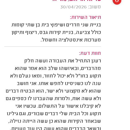
0
משוב: 30/04/2026
תיאור השירות:
בניית שני חדרים ושיפוץ בית בן שתי קומות
כולל צביעה, בניית קירות גבס, ריצוף ותיקון
מערכות אינסטלציה וחשמל.
חוות דעת:
רענן התחיל את העבודה ועשה חלק
מהדברים, ובאיזשהו שלב הוא אמר שהוא
תקוע בחו"ל ולא יכול לחזור, ומאז נעלם ולא
ענה לנו כשניסינו לחפש אותו. אני חושב
שהוא לא מקצועי ולא ישר, הוא הבטיח דברים
ולא עשה אות, ולמרות שהעברנו לו כספים גם
לא קיבלנו אישור על התשלום. עכשיו אני
תקוע וכל הבית שלי דברים שבורים, וגם גילינו
שבאחד הקירות שהוא כן עשה הייתה נזילה,
ובשאר הדברים שהוא עשה היו עוד טעויות.