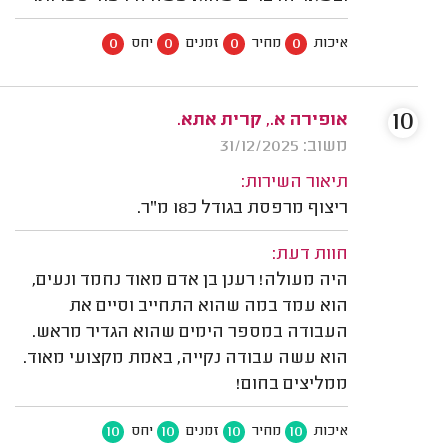
0
0
0
0
איכות
מחיר
זמנים
יחס
10
אופירה א., קרית אתא.
משוב: 31/12/2025
תיאור השירות:
ריצוף מרפסת בגודל כ18 מ"ר.
חוות דעת:
היה מעולה! רענן בן אדם מאוד נחמד ונעים,
הוא עמד במה שהוא התחייב וסיים את
העבודה במספר הימים שהוא הגדיר מראש.
הוא עשה עבודה נקייה, באמת מקצועי מאוד.
ממליצים בחום!
10
10
10
10
איכות
מחיר
זמנים
יחס