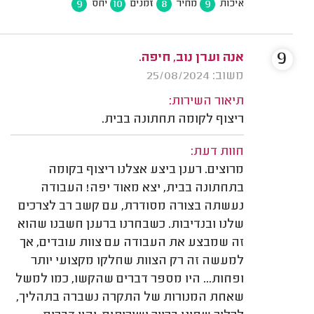
9
10
8
9
איכות
מחיר
זמנים
יחס
9
אנה וערן נוב, חיפה.
משוב: 25/08/2024
תיאור השירות:
ריצוף לקומה תחתונה בבית.
חוות דעת:
מרוצים. רענן ביצע אצלנו ריצוף בקומה
בתחתונה בבית, יצא מאוד יפה! העבודה
נעשתה בצורה מסודרת, עם קשב רב לצרכים
שלנו ובנדיבות. כשבחרנו ברענן חשבנו שהוא
זה שמבצע את העבודה עם צוות עובדים, אך
למעשה זה רק הצוות שחלקו מקצועי יותר
ופחות... היו מספר דברים שהקשו, כמו למשל
שאחת המנורות של התקרה נשברה בתהליך,