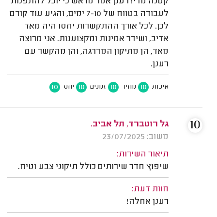
קטנה מדי! רענן אמר מראש כי יוכל להתפנות
לעבודה בטווח של 7-10 ימים, והגיע עוד קודם
לכן. לכל אורך ההתקשרות יחסו היה מאד
אדיב, ושידר אמינות ומקצוענות. אני מרוצה
מאד, הן מתיקון המדרגה, והן מהקשר עם
רענן.
10
10
10
10
איכות
מחיר
זמנים
יחס
10
גל רוטברד, תל אביב.
משוב: 23/07/2025
תיאור השירות:
שיפוץ חדר שירותים כולל תיקוני צבע וטיח.
חוות דעת:
רענן אחלה!