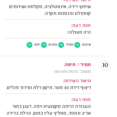
תיאור השירות:
שיפוץ דירה, אינסטלציה, מקלחת ושירותים
קומפלט והנמכות תקרה.
חוות דעת:
היה מעולה!
10
10
10
10
איכות
מחיר
זמנים
יחס
10
תמיר י. חיפה.
משוב: 08/09/2025
תיאור השירות:
ריצוף דירת 30 מטר, תיקון דלת וסידור פנלים.
חוות דעת:
העבודה הייתה מקצועית ויפה. רענן בחור
אדיב ונחמד, ממליץ עליו בחום. הדלת בדירה