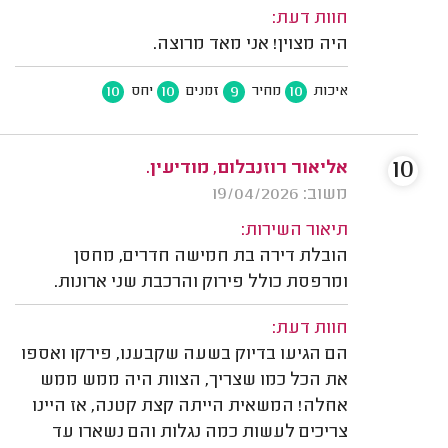
חוות דעת:
היה מצוין! אני מאד מרוצה.
10
10
9
10
איכות
מחיר
זמנים
יחס
10
אליאור רוזנבלום, מודיעין.
משוב: 19/04/2026
תיאור השירות:
הובלת דירה בת חמישה חדרים, מחסן
ומרפסת כולל פירוק והרכבת שני ארונות.
חוות דעת:
הם הגיעו בדיוק בשעה שקבענו, פירקו ואספו
את הכל כמו שצריך, הצוות היה ממש ממש
אחלה! המשאית הייתה קצת קטנה, אז היינו
צריכים לעשות כמה נגלות והם נשארו עד