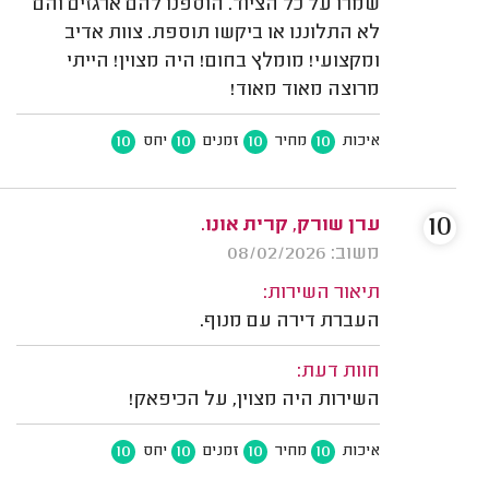
שמרו על כל הציוד. הוספנו להם ארגזים והם
לא התלוננו או ביקשו תוספת. צוות אדיב
ומקצועי! מומלץ בחום! היה מצוין! הייתי
מרוצה מאוד מאוד!
10
10
10
10
איכות
מחיר
זמנים
יחס
10
ערן שורק, קרית אונו.
משוב: 08/02/2026
תיאור השירות:
העברת דירה עם מנוף.
חוות דעת:
השירות היה מצוין, על הכיפאק!
10
10
10
10
איכות
מחיר
זמנים
יחס