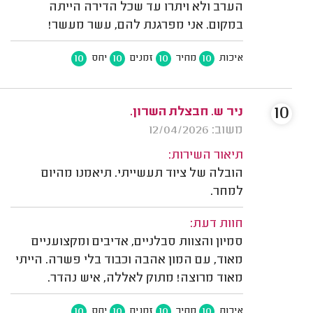
הערב ולא ויתרו עד שכל הדירה הייתה
במקום. אני מפרגנת להם, עשר מעשר!
10
10
10
10
איכות
מחיר
זמנים
יחס
10
ניר ש. חבצלת השרון.
משוב: 12/04/2026
תיאור השירות:
הובלה של ציוד תעשייתי. תיאמנו מהיום
למחר.
חוות דעת:
סמיון והצוות סבלניים, אדיבים ומקצועניים
מאוד, עם המון אהבה וכבוד בלי פשרה. הייתי
מאוד מרוצה! מתוק לאללה, איש נהדר.
10
10
10
10
איכות
מחיר
זמנים
יחס