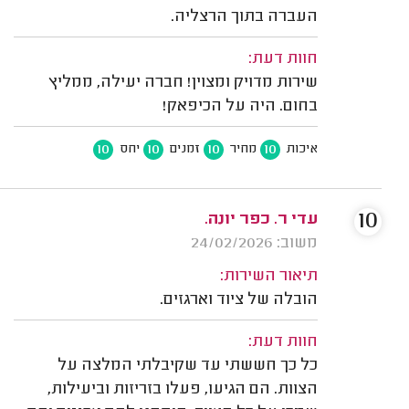
העברה בתוך הרצליה.
חוות דעת:
שירות מדויק ומצוין! חברה יעילה, ממליץ
בחום. היה על הכיפאק!
10
10
10
10
איכות
מחיר
זמנים
יחס
10
עדי ר. כפר יונה.
משוב: 24/02/2026
תיאור השירות:
הובלה של ציוד וארגזים.
חוות דעת:
כל כך חששתי עד שקיבלתי המלצה על
הצוות. הם הגיעו, פעלו בזריזות וביעילות,