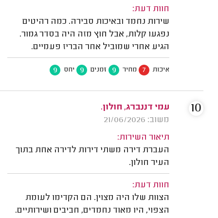
חוות דעת:
שירות נחמד ובאיכות סבירה. כמה רהיטים
נפגעו קלות, אבל חוץ מזה היה בסדר גמור.
הגיע אחרי שמוביל אחר הבריז פעמיים.
9
9
9
7
איכות
מחיר
זמנים
יחס
10
עמי דננברג, חולון.
משוב: 21/06/2026
תיאור השירות:
העברת דירה משתי דירות לדירה אחת בתוך
העיר חולון.
חוות דעת:
הצוות שלו היה מצוין. הם הקדימו לעומת
הצפוי, היו מאוד נחמדים, חביבים ושירותיים.