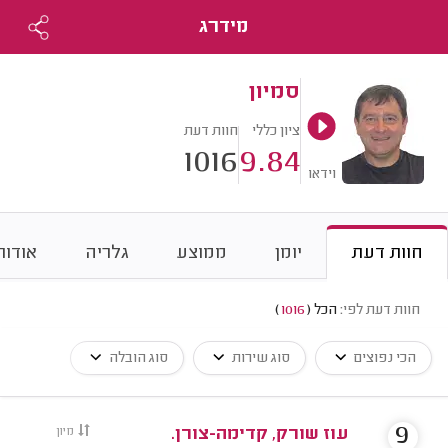
מידרג
סמיון
ציון כללי
חוות דעת
1016
9.84
וידאו
חוות דעת
יומן
ממוצע
גלריה
אודות
חוות דעת לפי:
הכל
(
1016
)
הכי נפוצים
סוג שירות
סוג הובלה
9
עוז שורק, קדימה-צורן.
מיון