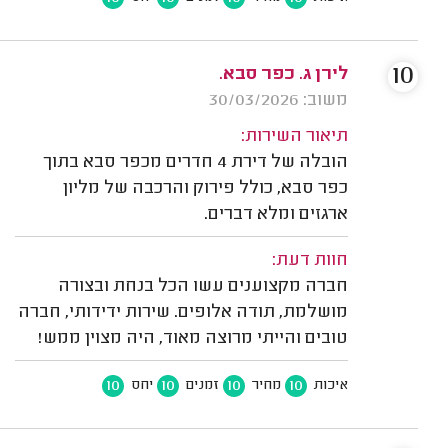
10
לירן ג. כפר סבא.
משוב: 30/03/2026
תיאור השירות:
הובלה של דירת 4 חדרים מכפר סבא בתוך
כפר סבא, כולל פירוק והרכבה של מליון
ארגזים ומלא דברים.
חוות דעת:
חברה מקצוענים עשו הכל בנחת ובצורה
מושלמת, תודה אלופים. שירות ידידותי, חברה
טובים והייתי מרוצה מאוד, היה מצוין ממש!
10
10
10
10
איכות
מחיר
זמנים
יחס