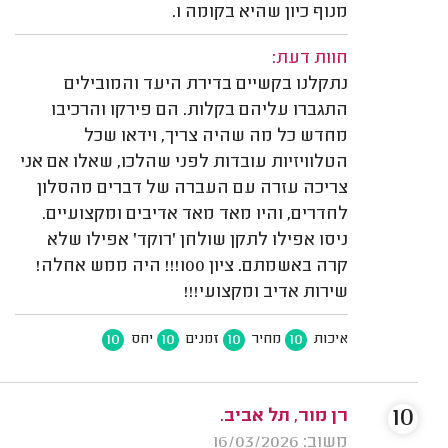
מנוף כיון שהיא בקומה 1.
חוות דעת:
נתקלנו בקשיים בדירת היעד והמובילים
התגברו עליהם בקלות. הם פירקו והרכיבו
מחדש כל מה שהיה צריך, וידאו שכל
הטלוויזיות עובדות לפני שהלכו, שאלו אם אני
צריכה עזרה עם העברה של דברים מהסלון
לחדרים, והיו מאד מאד אדיבים ומקצועיים.
ניסו אפילו לתקן שולחן 'רוקד' אפילו שלא
קרה באשמתם. ציון 100!!! היה ממש אחלה!
שירות אדיב ומקצועי!!!
10
10
10
10
איכות
מחיר
זמנים
יחס
10
רן מור, תל אביב.
משוב: 16/03/2026