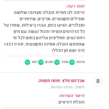
חוות דעת:
הייתה לנו חוויית הובלה מצוינת! שלושה
מובילים מקצועיים, אדיבים, שירותיים
וסבלניים. הגיעו בזמן, עבדו ביעילות, שמרו על
כל הרהיטים והציוד והכול נעשה עם חיוך
ויחס נעים. ממליצים עליהם בחום לכל מי
שמחפש הובלה אמינה ומקצועית. תודה רבה!
היה יוצא מן הכלל!
10
10
10
10
איכות
מחיר
זמנים
יחס
8
אברהם פלץ, פתח תקווה.
משוב: 30/06/2026
תיאור השירות:
הובלת רהיטים.