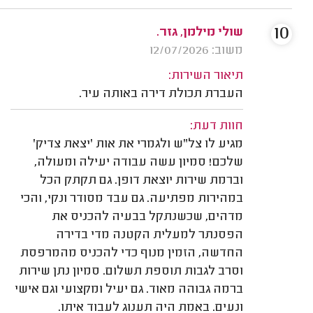
10
שולי מילמן, גזר.
משוב: 12/07/2026
תיאור השירות:
העברת תכולת דירה באותה עיר.
חוות דעת:
מגיע לו צל"ש ולגמרי את אות 'יצאת צדיק'
שלכם! סמיון עשה עבודה יעילה ומעולה,
וברמת שירות יוצאת דופן. גם תקתק הכל
במהירות מפתיעה. גם עבד מסודר ונקי, והכי
מדהים, שכשנתקל בבעיה להכניס את
הפסנתר למעלית הקטנה מדי בדירה
החדשה, הזמין מנוף כדי להכניס מהמרפסת
וסרב לגבות תוספת תשלום. סמיון נתן שירות
ברמה גבוהה מאוד. גם יעיל ומקצועי וגם אישי
ונעים. באמת היה תענוג לעבוד איתו.