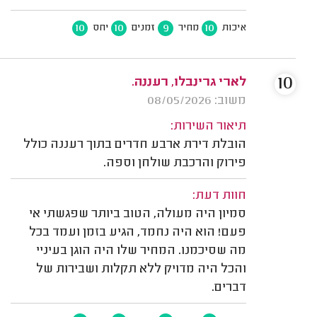
10
10
9
10
איכות
מחיר
זמנים
יחס
10
לארי גרינבלו, רעננה.
משוב: 08/05/2026
תיאור השירות:
הובלת דירת ארבע חדרים בתוך רעננה כולל
פירוק והרכבת שולחן וספה.
חוות דעת:
סמיון היה מעולה, הטוב ביותר שפגשתי אי
פעם! הוא היה נחמד, הגיע בזמן ועמד בכל
מה שסיכמנו. המחיר שלו היה הוגן בעיניי
והכל היה מדויק ללא תקלות ושבירות של
דברים.