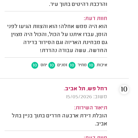
והרכבת רהיטים בתוך עיר.
חוות דעת:
הוא היה ממש אחלה! הוא והצוות הגיעו לפני
הזמן, עברו איתנו על הכול, והכול היה מצוין
גם מבחינת האריזה וגם הסידור בדירה
החדשה. עשה עבודה נהדרת!
10
10
10
10
איכות
מחיר
זמנים
יחס
10
רחל פש, תל אביב.
משוב: 15/05/2026
תיאור השירות:
הובלת דירת ארבעה חדרים בתוך בניין בתל
אביב.