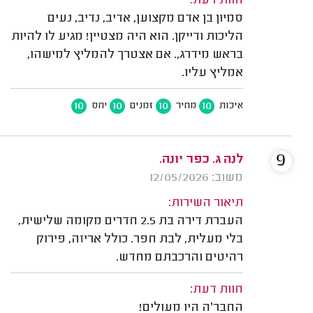
חוות דעת:
סמיון בן אדם מקצוען, אדיב, נדיב, נעים
הליכות ודייקן. הוא היה מצטיין! מגיע לו להיות
בראש מידרג,. אם אצטרך להמליץ למישהו,
אמליץ עליו.
10
10
10
10
איכות
מחיר
זמנים
יחס
9
לנה ג. כפר יונה.
משוב: 12/05/2026
תיאור השירות:
העברת דירה בת 2.5 חדרים מקומה שלישית,
בלי מעלית, לבת חפר. כולל אריזה, פירוק
רהיטים והרכבתם מחדש.
חוות דעת:
החבר'ה היו מעולים!