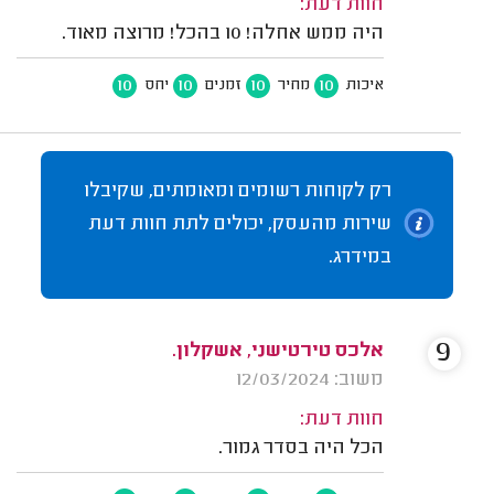
חוות דעת:
היה ממש אחלה! 10 בהכל! מרוצה מאוד.
10
10
10
10
איכות
מחיר
זמנים
יחס
רק לקוחות רשומים ומאומתים, שקיבלו
שירות מהעסק, יכולים לתת חוות דעת
במידרג.
9
אלכס טירטישני, אשקלון.
משוב: 12/03/2024
חוות דעת:
הכל היה בסדר גמור.