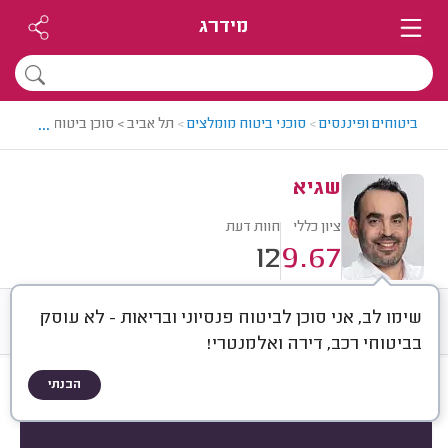
מידרג
...
ביטוחים ופיננסים
>
סוכני ביטוח מומלצים
>
תל אביב > סוכן ביטוח מומלץ - 
שגיא
ציון כללי
חוות דעת
12
9.67
שימו לב, אני סוכן לביטוח פנסיוני ובריאות - לא עוסק
חוות דעת
ממוצע
רישוי ותעודות
בביטוחי רכב, דירה ואלמנטרי!
הבנתי
חוות דעת לפי:
הכל
(
12
)
מוצר ביטוחי
ביטוח לעסק