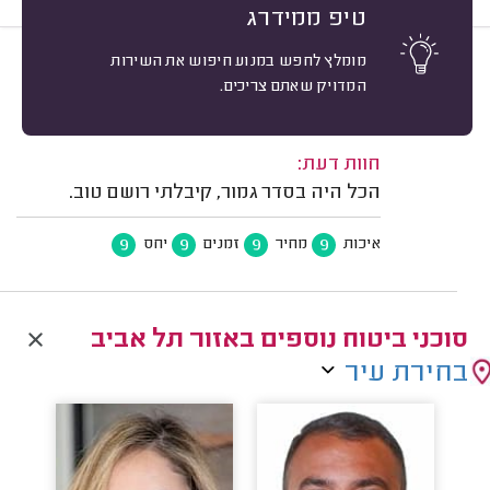
טיפ ממידרג
מומלץ לחפש במנוע חיפוש את השירות
9
אביעד ויזנפלד, רמת גן.
מיון
המדויק שאתם צריכים.
אשרור: 30/07/2024
משוב: 20/08/2023
חוות דעת:
הכל היה בסדר גמור, קיבלתי רושם טוב.
9
9
9
9
איכות
מחיר
זמנים
יחס
סוכני ביטוח נוספים באזור תל אביב
בחירת עיר