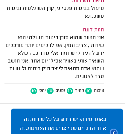
תיאור השירות:
טיפול בביטוח פנסיוני, קרן השתלמות וביטוח
משכנתא.
חוות דעת:
אני חושב שהוא סוכן ביטוח מעולה! הוא
שירותי, אדיב וזמין. אפילו בימים יותר מורכבים
ידע להגיד לי שיחזור אלי מחר ככה שלא
השאיר אותי באוויר אפילו יום אחד. אני חושב
שהוא אדם מתאים לייצר תיק ביטוח ולעשות
סדר לאנשים.
10
10
10
10
איכות
מחיר
זמנים
יחס
באתר מידרג יש דירוג על כל שירות, זה
אחד הדברים שמייצרים את האמינות. זה