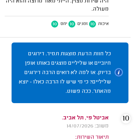
היה שירות מצוין. הייתי מאוד מרוצה והוא היה
מעולה.
10
10
10
איכות
זמנים
יחס
כל חוות הדעת מוצגות תמיד. דירוגים
חיוביים או שליליים מוצגים באותו אופן
בדיוק. אז למה לא רואים הרבה דירוגים
שליליים? כי מי שיש לו הרבה כאלו - יוצא
מהאתר. ככה פשוט.
10
אביטל פי, תל אביב.
משוב: 14/07/2026
תיאור השירות: