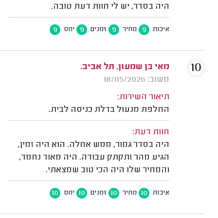
היה בסדר, יש לי חוות דעת טובה.
9
9
9
9
איכות
מחיר
זמנים
יחס
10
מאי בן שמעון, תל אביב.
משוב: 18/05/2026
תיאור השירות:
החלפת מנעול בדלת כניסה לבית.
חוות דעת:
היה בסדר גמור, ממש אחלה. הוא היה זמין,
הגיע מהר ותקתק עבודה. היה מאוד נחמד,
והמחיר שלו היה הכי טוב שמצאתי.
10
10
10
10
איכות
מחיר
זמנים
יחס