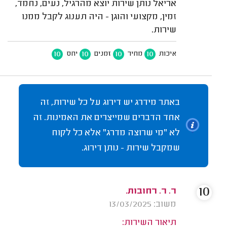
אריאל נותן שירות יוצא מהרגיל, נעים, נחמד,
זמין, מקצועי והוגן - היה תענוג לקבל ממנו
שירות.
10
10
10
10
איכות
מחיר
זמנים
יחס
באתר מידרג יש דירוג על כל שירות, זה
אחד הדברים שמייצרים את האמינות. זה
לא "מי שרוצה מדרג" אלא כל לקוח
שמקבל שירות - נותן דירוג.
10
ר. ר. רחובות.
משוב: 13/03/2025
תיאור השירות: