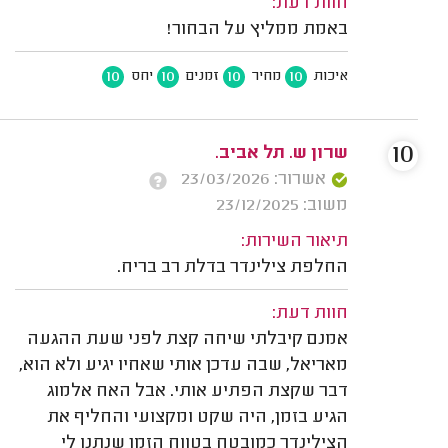
חוות דעת:
באמת ממליץ על הבחור!
10
10
10
10
איכות
מחיר
זמנים
יחס
10
שרון ש. תל אביב.
אשרור: 23/03/2026
משוב: 23/12/2025
תיאור השירות:
החלפת צילינדר בדלת רב בריח.
חוות דעת:
אמנם קיבלתי שיחה קצת לפני שעת ההגעה
מאריאל, שבה עדכן אותי שאחיו יגיע ולא הוא,
דבר שקצת הפתיע אותי. אבל האח אלמוג
הגיע בזמן, היה שקט ומקצועי והחליף את
הצילינדר כמובטח בטווח הזמן שנתנו לי