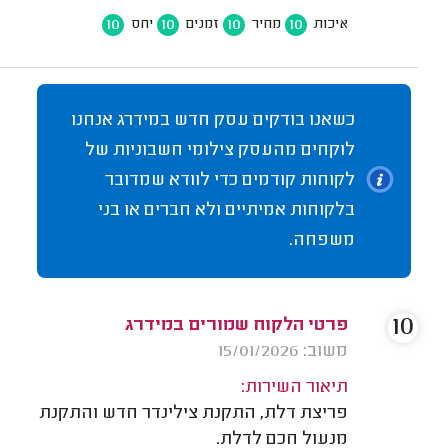
10
10
10
10
איכות
מחיר
זמנים
יחס
כשאנו בודקים עסק חדש במידרג אנחנו
לוקחים מהעסק צילומי חשבוניות של
לקוחות קודמים כדי לוודא שמדובר
בלקוחות אמיתיים ולא חברים או בני
משפחה.
10
פרטי הלקוח שמורים במידרג
משוב: 15/01/2026
תיאור השירות:
פריצת דלת, התקנת צילינדר חדש והתקנת
מנעול חכם לדלת.