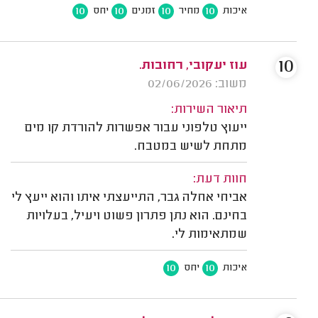
10
10
10
10
איכות
מחיר
זמנים
יחס
10
עוז יעקובי, רחובות.
משוב: 02/06/2026
תיאור השירות:
ייעוץ טלפוני עבור אפשרות להורדת קו מים
מתחת לשיש במטבח.
חוות דעת:
אביחי אחלה גבר, התייעצתי איתו והוא ייעץ לי
בחינם. הוא נתן פתרון פשוט ויעיל, בעלויות
שמתאימות לי.
10
10
איכות
יחס