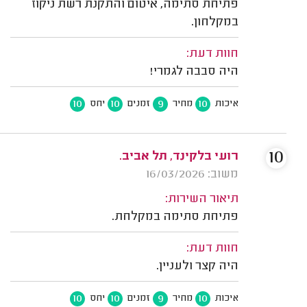
פתיחת סתימה, איטום והתקנת רשת ניקוז
במקלחון.
חוות דעת:
היה סבבה לגמרי!
10
10
9
10
איכות
מחיר
זמנים
יחס
10
רועי בלקינד, תל אביב.
משוב: 16/03/2026
תיאור השירות:
פתיחת סתימה במקלחת.
חוות דעת:
היה קצר ולעניין.
10
10
9
10
איכות
מחיר
זמנים
יחס