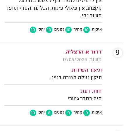
אין לי מילים לתאר! כיף לפגוש כזה בעל
מקצוע. אין עיגולי פינות, הכל עד הסוף וסופר
חשוב נקי.
10
10
10
10
איכות
מחיר
זמנים
יחס
9
דרור א. הרצליה.
משוב: 17/05/2026
תיאור השירות:
תיקון נזילה בצנרת בניין.
חוות דעת:
היה בסדר גמור!
10
8
9
9
איכות
מחיר
זמנים
יחס