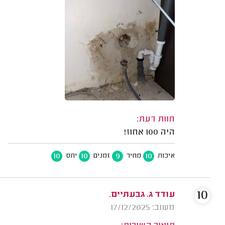
חוות דעת:
היה 100 אחוז!
10
10
9
10
איכות
מחיר
זמנים
יחס
10
עודד ג. גבעתיים.
משוב: 17/12/2025