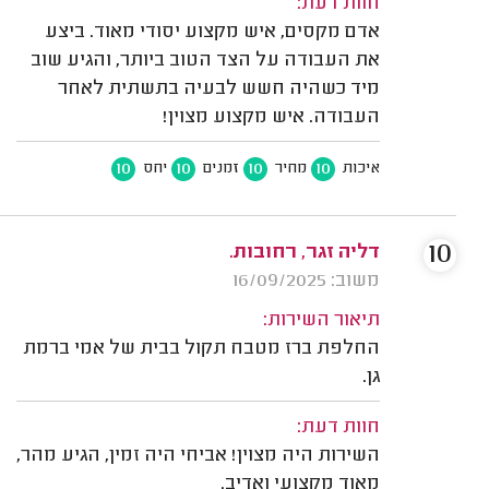
חוות דעת:
אדם מקסים, איש מקצוע יסודי מאוד. ביצע
את העבודה על הצד הטוב ביותר, והגיע שוב
מיד כשהיה חשש לבעיה בתשתית לאחר
העבודה. איש מקצוע מצוין!
10
10
10
10
איכות
מחיר
זמנים
יחס
10
דליה זגר, רחובות.
משוב: 16/09/2025
תיאור השירות:
החלפת ברז מטבח תקול בבית של אמי ברמת
גן.
חוות דעת:
השירות היה מצוין! אביחי היה זמין, הגיע מהר,
מאוד מקצועי ואדיב.