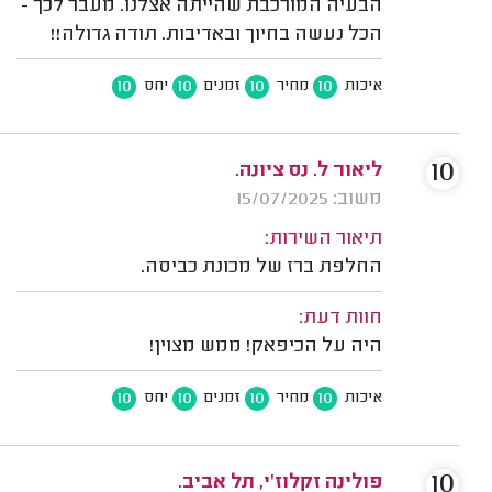
הבעיה המורכבת שהייתה אצלנו. מעבר לכך -
הכל נעשה בחיוך ובאדיבות. תודה גדולה!!
10
10
10
10
איכות
מחיר
זמנים
יחס
10
ליאור ל. נס ציונה.
משוב: 15/07/2025
תיאור השירות:
החלפת ברז של מכונת כביסה.
חוות דעת:
היה על הכיפאק! ממש מצוין!
10
10
10
10
איכות
מחיר
זמנים
יחס
10
פולינה זקלוז'י, תל אביב.