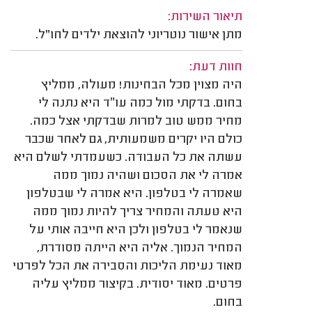
תיאור השירות:
מתן אישור נוטריוני להוצאת ילדים לחו"ל.
חוות דעת:
היה מצוין מכל הבחינות! מעולה, ממליץ
בחום. בדקתי מול כמה עו״ד היא נתנה לי
מחיר ממש טוב למרות שבדקתי אצל כמה.
כולם היו יקרים משמעותית, גם לאחר שכבר
עשתה את כל העבודה. כשעמדתי לשלם היא
אמרה לי את הסכום ושהיה נמוך ממה
שאמרה לי בטלפון. היא אמרה לי שבטלפון
היא טעתה והמחיר צריך להיות נמוך ממה
שנאמר לי בטלפון ולכן היא חייבה אותי על
המחיר הנמוך. אליה היא הייתה מסודרת,
מאוד נעימת הליכות והסבירה את הכל לפרטי
פרטים. מאוד יסודית. בקיצור ממליץ עליה
בחום.