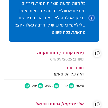
כל חוות הדעת מוצגות תמיד. דירוגים
חיוביים או שליליים מוצגים באותו אופן
בדיוק. אז למה לא רואים הרבה דירוגים
שליליים? כי מי שיש לו הרבה כאלו - יוצא
מהאתר. ככה פשוט.
10
ניסים קומידי, פתח תקווה.
משוב: 04/09/2025
חוות דעת:
היה על הכיפאק!
10
10
10
10
איכות
מחיר
זמנים
יחס
10
אלי יחזקאל, גבעת שמואל.