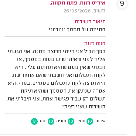
9
איריס רווח, פתח תקווה.
משוב: 26/03/2026
תיאור השירות:
חתימה על מסמך נוטריוני.
חוות דעת:
בסך הכול אני הייתי מרוצה ממנה. אני הגעתי
אליה לפני וראיתי שיש טעות במסמך, אז
הבנתי שאין טעם שהיא תחתום עליו. היא
לקחה תשלום ואני חשבתי שאם אחזור שוב
היא תרצה לקחת תשלום פעמיים. בסוף, היא
אמרה שנתקן את המסמך ושהיא תיקח
תשלום רק עבור פגישה אחת. אני קיבלתי את
השירות שאני רציתי.
8
10
10
10
איכות
מחיר
זמנים
יחס