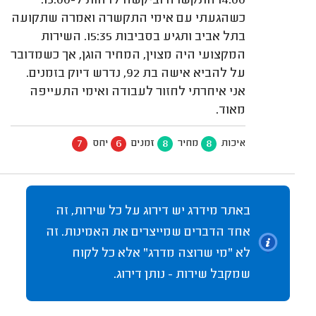
14:00 התקשרה וביקשה לדחות ל-15:00.
כשהגעתי עם אימי התקשרה ואמרה שתקועה
בתל אביב ותגיע בסביבות 15:35. השירות
המקצועי היה מצוין, המחיר הוגן, אך כשמדובר
על להביא אישה בת 92, נדרש דיוק בזמנים.
אני איחרתי לחזור לעבודה ואימי התעייפה
מאוד.
7
6
8
8
איכות
מחיר
זמנים
יחס
באתר מידרג יש דירוג על כל שירות, זה
אחד הדברים שמייצרים את האמינות. זה
לא "מי שרוצה מדרג" אלא כל לקוח
שמקבל שירות - נותן דירוג.