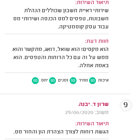
תיאור השירות:
שירותי ראיית חשבון שכוללים הנהלת
חשבונות, טפסים למס הכנסה ושירותי מס
עבור עסק קוסמטיקה.
חוות דעת:
הוא מקסים! הוא שואל, דואג, מתקשר והוא
ממש על זה עם כל הדוחות והטפסים. הוא
באמת אחלה.
10
10
10
10
איכות
מחיר
זמנים
יחס
9
שרון ד. יבנה.
משוב: 29/06/2020
תיאור השירות:
הגשת דוחות לצורך הצהרת הון והחזר מס.