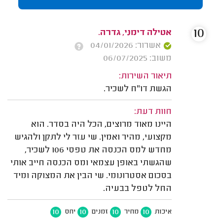
10
אטילה דימני, גדרה.
אשרור: 04/01/2026
משוב: 06/07/2025
תיאור השירות:
הגשת דו"ח לשכיר.
חוות דעת:
היינו מאוד מרוצים, הכל היה בסדר. הוא
מקצועי, מהיר ואמין. שי עזר לי לתקן ולהגיש
מחדש למס הכנסה את טפסי 106 לשכיר,
שהגשתי באופן עצמאי ומס הכנסה חייב אותי
בסכום אסטרונומי. שי הבין את המצוקה ומיד
החל לטפל בבעיה.
10
10
10
10
איכות
מחיר
זמנים
יחס