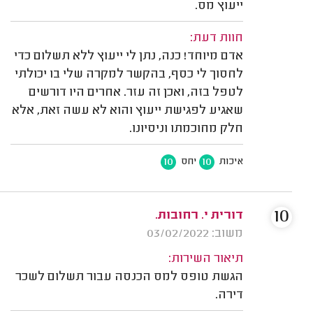
ייעוץ מס.
חוות דעת:
אדם מיוחד! כנה, נתן לי ייעוץ ללא תשלום כדי
לחסוך לי כסף, בהקשר למקרה שלי בו יכולתי
לטפל בזה, ואכן זה עזר. אחרים היו דורשים
שאגיע לפגישת ייעוץ והוא לא עשה זאת, אלא
חלק מחוכמתו וניסיונו.
10
10
איכות
יחס
10
דורית י. רחובות.
משוב: 03/02/2022
תיאור השירות:
הגשת טופס למס הכנסה עבור תשלום לשכר
דירה.