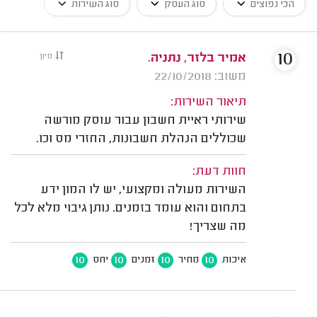
הכי נפוצים
סוג העסק
סוג השירות
10
אמיר בלזר, נתניה.
מיון
משוב: 22/10/2018
תיאור השירות:
שירותי ראיית חשבון עבור עוסק מורשה
שכוללים הנהלת חשבונות, החזרי מס וכו.
חוות דעת:
השירות מעולה ומקצועי, יש לו המון ידע
בתחום והוא עומד בזמנים. נותן גיבוי מלא לכל
מה שצריך!
10
10
10
10
איכות
מחיר
זמנים
יחס