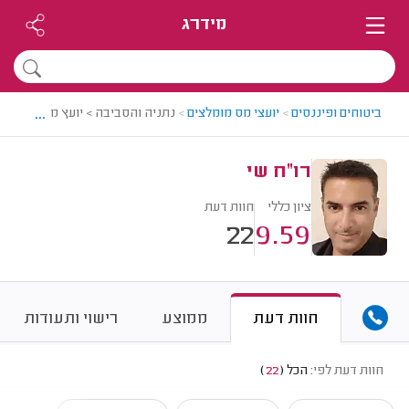
מידרג
...
ביטוחים ופיננסים
>
יועצי מס מומלצים
>
נתניה והסביבה > יועץ מס מומלץ -
רו"ח שי
ציון כללי
חוות דעת
22
9.59
חוות דעת
ממוצע
רישוי ותעודות
חוות דעת לפי:
הכל
(
22
)