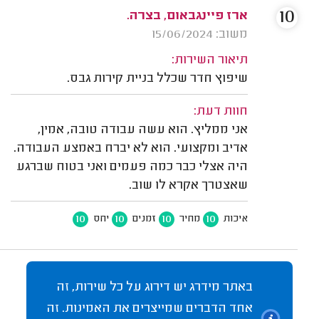
10
ארז פיינגבאום, בצרה.
משוב: 15/06/2024
תיאור השירות:
שיפוץ חדר שכלל בניית קירות גבס.
חוות דעת:
אני ממליץ. הוא עשה עבודה טובה, אמין,
אדיב ומקצועי. הוא לא יברח באמצע העבודה.
היה אצלי כבר כמה פעמים ואני בטוח שברגע
שאצטרך אקרא לו שוב.
10
10
10
10
איכות
מחיר
זמנים
יחס
באתר מידרג יש דירוג על כל שירות, זה
אחד הדברים שמייצרים את האמינות. זה