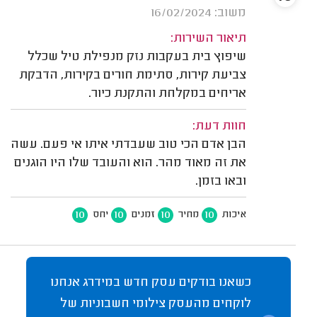
משוב: 16/02/2024
תיאור השירות:
שיפוץ בית בעקבות נזק מנפילת טיל שכלל
צביעת קירות, סתימת חורים בקירות, הדבקת
אריחים במקלחת והתקנת כיור.
חוות דעת:
הבן אדם הכי טוב שעבדתי איתו אי פעם. עשה
את זה מאוד מהר. הוא והעובד שלו היו הוגנים
ובאו בזמן.
10
10
10
10
איכות
מחיר
זמנים
יחס
כשאנו בודקים עסק חדש במידרג אנחנו
לוקחים מהעסק צילומי חשבוניות של