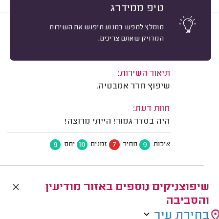
טיפ ממידרג
מומלץ לחפש במנוע חיפוש את השירות
9
רפי א. מודיעין.
מיון
המדויק שאתם צריכים.
אשרור: 08/07/2026
משוב: 08/12/2025
תיאור השירות:
שיפוץ חדר אמבטיה.
חוות דעת:
היה בסדר גמור! הייתי מרוצה!
9
10
7
9
איכות
מחיר
זמנים
יחס
שיפוצניקים נוספים באזור מודיעין
והסביבה
בחירת עיר