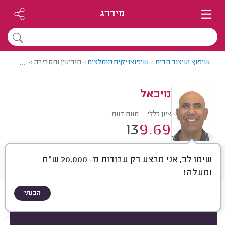
מידרג
...
שיפוץ ועיצוב הבית
>
שיפוצניקים מומלצים
>
מודיעין והסביבה > שיפוצניק
מיכאל
ציון כללי
חוות דעת
13
9.69
שימו לב, אני מבצע רק עבודות מ- 20,000 ש"ח
חוות דעת
ממוצע
רישוי ותעודות
ומעלה!
הבנתי
חוות דעת לפי:
הכל
(
13
)
הכי נפוצים
שיפוצים כלליים
ריצופים, קירות וחיפויים