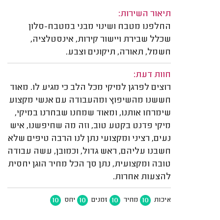
תיאור השירות:
החלפנו מטבח ושינוי מבני במטבח-סלון
שכלל שבירת ויישור קירות, אינסטלציה,
חשמל, תאורה, תיקונים וצבע.
חוות דעת:
רוצים לפרגן למיקי מכל הלב כי מגיע לו. מאוד
חששנו מהשיפוץ ומהעבודה עם אנשי מקצוע
שימרחו אותנו, ומאוד שמחנו שבחרנו במיקי,
מיקי פדנט בקטע טוב, וזה מה שחיפשנו, איש
נעים, רציני ומקצועי נתן לנו הרבה טיפים שלא
חשבנו עליהם, ראש גדול, וכמובן, עשה עבודה
טובה ומקצועית, נתן סך הכל מחיר הוגן יחסית
להצעות אחרות.
10
10
10
10
איכות
מחיר
זמנים
יחס