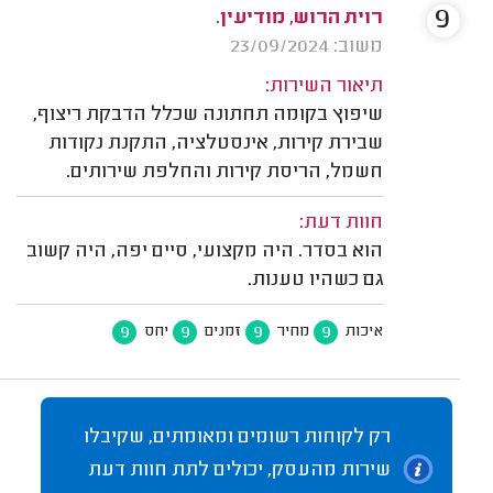
9
רוית הרוש, מודיעין.
משוב: 23/09/2024
תיאור השירות:
שיפוץ בקומה תחתונה שכלל הדבקת ריצוף,
שבירת קירות, אינסטלציה, התקנת נקודות
חשמל, הריסת קירות והחלפת שירותים.
חוות דעת:
הוא בסדר. היה מקצועי, סיים יפה, היה קשוב
גם כשהיו טענות.
9
9
9
9
איכות
מחיר
זמנים
יחס
רק לקוחות רשומים ומאומתים, שקיבלו
שירות מהעסק, יכולים לתת חוות דעת