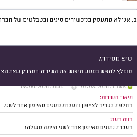
, אני לא מתעסק במכשירים סינים ובטבלטים של חברת ENOVO
חוות דעת
מחירים
ממוצע
או
יתי
 לפי:
הכל
(
1779
)
ים
סוג מכשיר
סוג תיקון
טיפ ממידרג
מומלץ לחפש במנוע חיפוש את השירות המדויק שאתם צרי
אילנה קופמן, תל אביב.
אשרור: 07/08/2026
משוב: 08/06/2026
תיאור השירות:
החלפת בטריה לאייפון והעברת נתונים מאייפון אחד לשני.
חוות דעת:
העברת נתונים מאייפון אחד לשני הייתה מעולה!