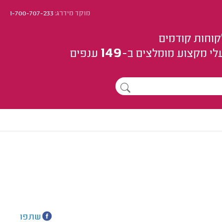
מוקד מידרג:
1-700-707-233
קוחות קודמים
149
לי מקצוע
מומלצים
ב-
ענפים
שתפו