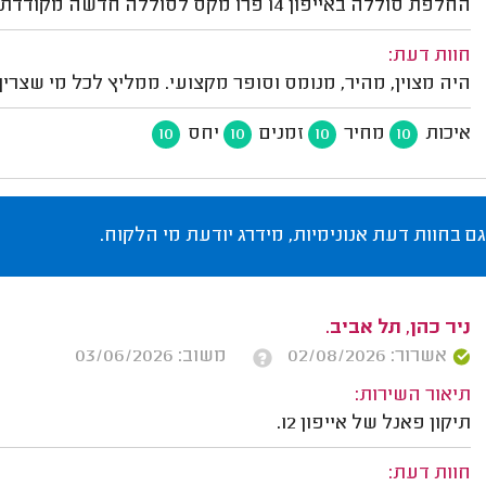
החלפת סוללה באייפון 14 פרו מקס לסוללה חדשה מקודדת ללוח.
חוות דעת:
היה מצוין, מהיר, מנומס וסופר מקצועי. ממליץ לכל מי שצריך
איכות
מחיר
זמנים
יחס
10
10
10
10
גם בחוות דעת אנונימיות, מידרג יודעת מי הלקוח.
ניר כהן, תל אביב.
אשרור: 02/08/2026
משוב: 03/06/2026
תיאור השירות:
תיקון פאנל של אייפון 12.
חוות דעת: