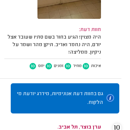
חוות דעת:
היה מצוין! הגיע בחור בשם סתיו שעובד אצל
יורם, היה נחמד ואדיב. תיקן מהר ושמר על
ניקיון. ממליצה!
10
10
10
10
איכות
מחיר
זמנים
יחס
גם בחוות דעת אנונימיות, מידרג יודעת מי
הלקוח.
10
ערן בוצר, תל אביב.