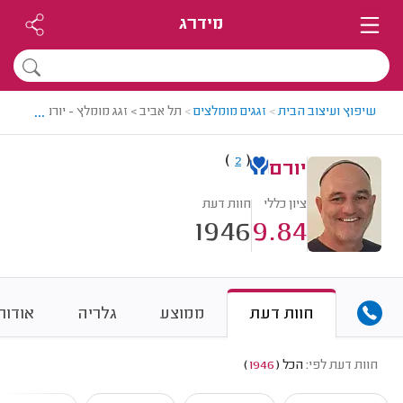
מידרג
...
שיפוץ ועיצוב הבית
>
זגגים מומלצים
>
תל אביב > זגג מומלץ - יורם
)
(
2
יורם
ציון כללי
חוות דעת
1946
9.84
חוות דעת
ממוצע
גלריה
אודות
חוות דעת לפי:
הכל
(
1946
)