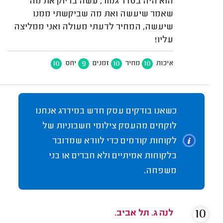
הוא היה בסדר גמור, עשה בדיוק את מה
שאמר שיעשה ואת מה שביקשתי ממנו
שיעשה, המחיר לדעתי מעולה ואני ממליצה
עליו!
10
9
10
10
איכות
מחיר
זמנים
יחס
כשאנו בודקים עסק חדש במידרג אנחנו
לוקחים מהעסק צילומי חשבוניות של
לקוחות קודמים כדי לוודא שמדובר
בלקוחות אמיתיים ולא חברים או בני
משפחה.
10
לנה ג. תל אביב.