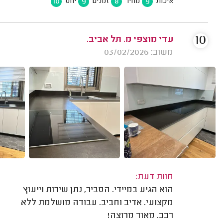
10
9
8
9
איכות
מחיר
זמנים
יחס
10
עדי מוצפי מ. תל אביב.
משוב: 03/02/2026
חוות דעת:
הוא הגיע במיידי. הסביר, נתן שירות וייעוץ
מקצועי. אדיב וחביב. עבודה מושלמת ללא
רבב. מאוד מרוצה!