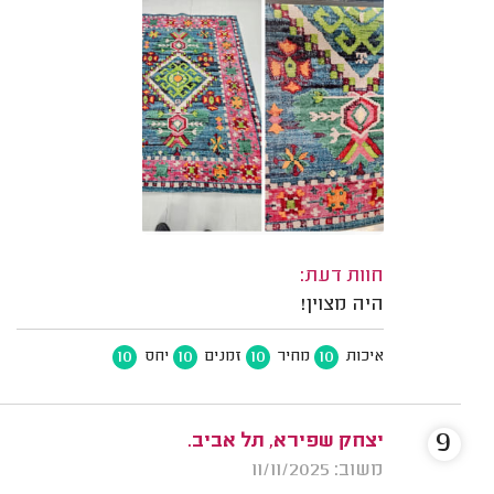
חוות דעת:
היה מצוין!
10
10
10
10
איכות
מחיר
זמנים
יחס
9
יצחק שפירא, תל אביב.
משוב: 11/11/2025