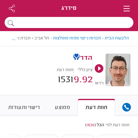
מידרג
...
הלבשת הבית
>
חברות ניקוי ספות מומלצות
>
תל אביב > חברת ניקוי ספות
הדר
ציון כללי
חוות דעת
1531
9.92
וידאו
חוות דעת
ממוצע
רישוי ותעודות
חוות דעת לפי:
הכל
(
1531
)