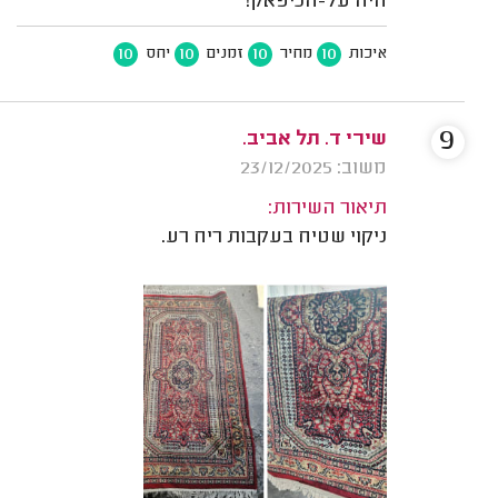
היה על-הכיפאק!
10
10
10
10
איכות
מחיר
זמנים
יחס
9
שירי ד. תל אביב.
משוב: 23/12/2025
תיאור השירות:
ניקוי שטיח בעקבות ריח רע.