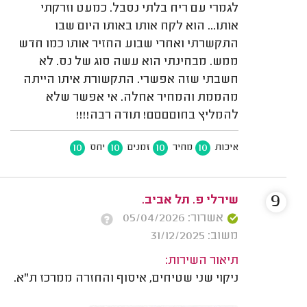
לגמרי עם ריח בלתי נסבל. כמעט וזרקתי
אותו... הוא לקח אותו באותו היום שבו
התקשרתי ואחרי שבוע החזיר אותו כמו חדש
ממש. מבחינתי הוא עשה סוג של נס. לא
חשבתי שזה אפשרי. התקשורת איתו הייתה
מהממת והמחיר אחלה. אי אפשר שלא
להמליץ בחוםםםם! תודה רבה!!!!
10
10
10
10
איכות
מחיר
זמנים
יחס
9
שירלי פ. תל אביב.
אשרור: 05/04/2026
משוב: 31/12/2025
תיאור השירות:
ניקוי שני שטיחים, איסוף והחזרה ממרכז ת"א.