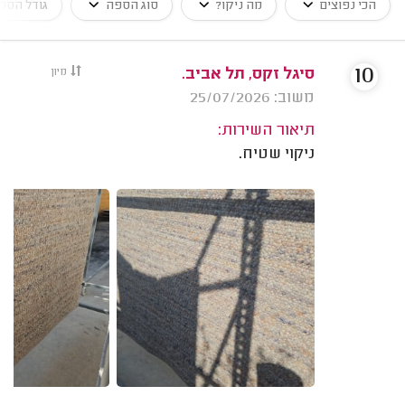
הכי נפוצים
מה ניקו?
סוג הספה
גודל הספ
10
סיגל זקס, תל אביב.
מיון
משוב: 25/07/2026
תיאור השירות:
ניקוי שטיח.