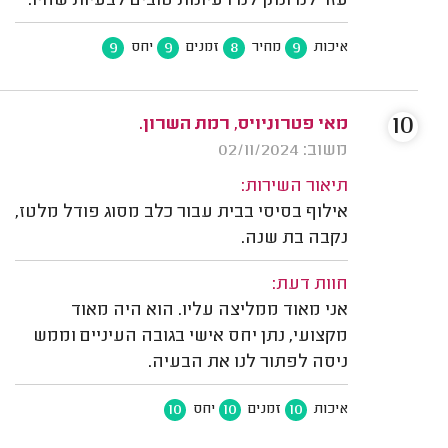
עזר לנו ונתן לנו רעיונות טובים לבעיות שהיו.
9
9
8
9
איכות
מחיר
זמנים
יחס
10
מאי פטרוניויס, רמת השרון.
משוב: 02/11/2024
תיאור השירות:
אילוף בסיסי בבית עבור כלב מסוג פודל מלטז,
נקבה בת שנה.
חוות דעת:
אני מאוד ממליצה עליו. הוא היה מאוד
מקצועי, נתן יחס אישי בגובה העיניים וממש
ניסה לפתור לנו את הבעיה.
10
10
10
איכות
זמנים
יחס