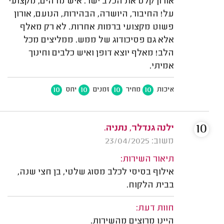
אורון קלט את הכלב ישר. איש מדהים, מקצועי
על! החיבור, היושרה, הבהירות, הנועם, אורון
פשוט מקצועי ברמות אחרות. לא רק מאלף
אלא גם פסיכודוג של ממש. ממליצים מכל
הלב! מאלף יוצא דופן ואיש כלבים וחינוך
אמיתי.
10
10
10
10
איכות
מחיר
זמנים
יחס
10
ילנה גנדלר, נתניה.
משוב: 23/04/2025
תיאור השירות:
אילוף בסיסי לכלב מסוג שלטי, בן חצי שנה,
בבית הלקוח.
חוות דעת:
היינו מרוצים מהשירות.