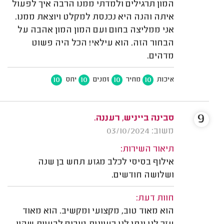
המון תרגילים ולמדתי ממנו הרבה איך לפעול
איתה והנה היא נכנסת למקלט ויוצאת ממנו.
אני ממליצה בחום ועם המון המון אהבה על
הבחור הזה. הוא עילאי! הכל היה פשוט
מדהים.
10
10
10
10
איכות
מחיר
זמנים
יחס
9
סבינה בייניש, רעננה.
משוב: 03/10/2024
תיאור השירות:
אילוף בסיסי לכלב מגזע תחש בן שנה
ושלושה חודשים.
חוות דעת:
הוא מאוד טוב, מקצועי ומקשיב. הוא מאוד