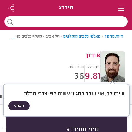
מידרג
...
חיות מחמד
>
מאלפי כלבים מומלצים
>
תל אביב > מאלף כלבים מומלץ - אורון
אורון
ציון כללי
חוות דעת
36
9.81
שימו לב, אני עובד במגוון גישות לפי צרכי הכלב
חוות דעת
מחירים
ממוצע
רישו
הבנתי
חוות דעת לפי:
הכל
(
36
)
הכי נפוצים
גור או כלב בוגר
סוג הכלב
סוג א
טיפ ממידרג