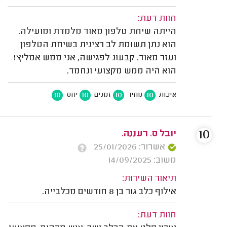
חוות דעת:
הייתה שיחת טלפון מאוד מלמדת ומועילה.
הוא נתן תשומת לב רצינית בשיחת הטלפון
ועזר מאוד. קבעונ לפגישה, אני ממש אמליץ!
הוא היה ממש מקצועי ונחמד.
10
10
10
10
איכות
מחיר
זמנים
יחס
10
יובל ס. רעננה.
אשרור: 25/01/2026
משוב: 14/09/2025
תיאור השירות:
אילוף כלב גור בן 8 חודשים מכלבייה.
חוות דעת: