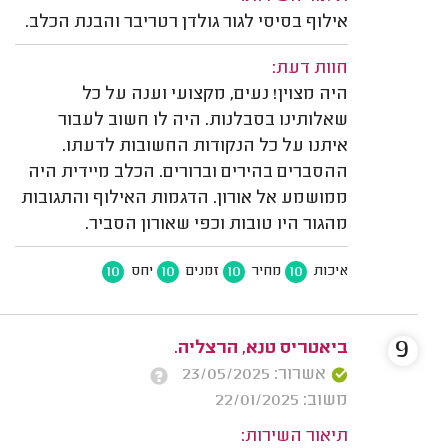
אילוף בסיסי לגור גולדן רטריבר והבנת הכלב.
חוות דעת:
היה מצוין! נעים, מקצועי וענה על כל
שאלותינו בסבלנות. היה לו חשוב לעבור
איתנו על כל הנקודות החשובות לדעתו.
ההסברים בהירים וברורים. הכלב מיידית היה
ממושמע אל אורון. הדגמות האילוף והתגובות
מהגור היו טובות וכפי שאורון הסביר.
10
10
10
10
איכות
מחיר
זמנים
יחס
9
ביאטריס טנא, הרצליה.
אשרור: 23/05/2025
משוב: 22/01/2025
תיאור השירות: