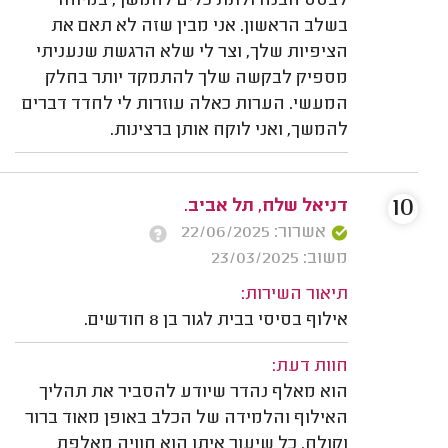
לבסס הבנה ולתת כלים להמשך, במיוחד
בשלב הראשון. אני מבין שזה לא תאם את
הציפיות שלך, וצר לי שלא הרגשת שנעניתי
מספיק לבקשה שלך להתמקד יותר בחלק
המעשי. הערות כאלה עוזרות לי לחדד דברים
להמשך, ואני לוקח אותן ברצינות.
10
דניאל שלח, תל אביב.
אשרור: 22/06/2025
משוב: 23/03/2025
תיאור השירות:
אילוף בסיסי בבית לגור בן 8 חודשים.
חוות דעת:
הוא מאלף נהדר שיודע להסביר את תהליך
האילוף והלמידה של הכלב באופן מאוד ברור
וקולח. כל שיעור איתו הוא חוויה מאלפת