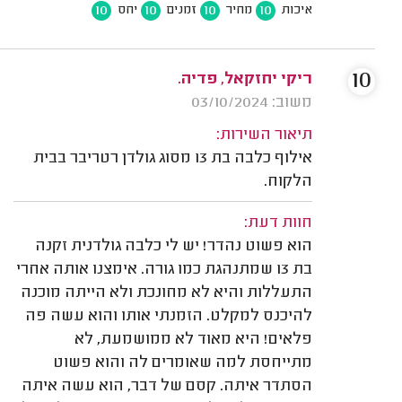
10
10
10
10
איכות
מחיר
זמנים
יחס
10
ריקי יחזקאל, פדיה.
משוב: 03/10/2024
תיאור השירות:
אילוף כלבה בת 13 מסוג גולדן רטריבר בבית
הלקוח.
חוות דעת:
הוא פשוט נהדר! יש לי כלבה גולדנית זקנה
בת 13 שמתנהגת כמו גורה. אימצנו אותה אחרי
התעללות והיא לא מחונכת ולא הייתה מוכנה
להיכנס למקלט. הזמנתי אותו והוא עשה פה
פלאים! היא מאוד לא ממושמעת, לא
מתייחסת למה שאומרים לה והוא פשוט
הסתדר איתה. קסם של דבר, הוא עשה איתה