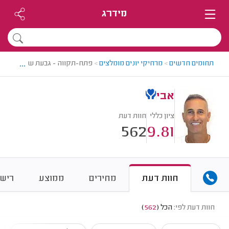
מידרג
...
תחומים חדשים
>
מרחיקי יונים מומלצים
>
פתח-תקווה - גבעת שמואל > מרחי
אבי
ציון כללי
חוות דעת
562
9.81
חוות דעת
מחירים
ממוצע
רישו
חוות דעת לפי:
הכל
(
562
)