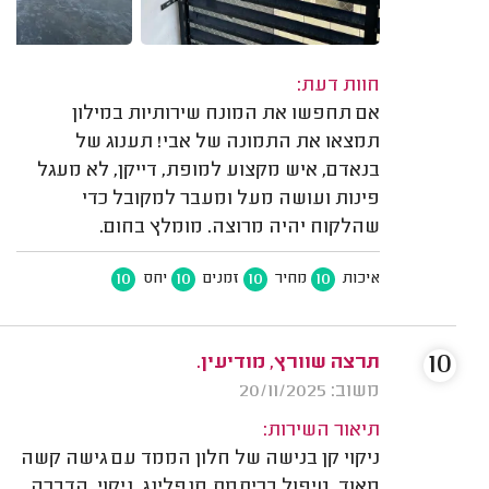
חוות דעת:
אם תחפשו את המונח שירותיות במילון
תמצאו את התמונה של אבי! תענוג של
בנאדם, איש מקצוע למופת, דייקן, לא מעגל
פינות ועושה מעל ומעבר למקובל כדי
שהלקוח יהיה מרוצה. מומלץ בחום.
10
10
10
10
איכות
מחיר
זמנים
יחס
10
תרצה שוורץ, מודיעין.
משוב: 20/11/2025
תיאור השירות:
ניקוי קן בנישה של חלון הממד עם גישה קשה
מאוד. טיפול בריתמת סנפלינג, ניקוי, הדברה