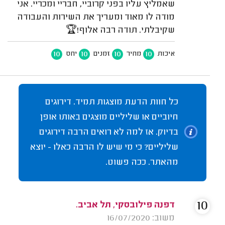
שאמליץ עליו בפני קרוביי, חבריי ומכריי. אני
מודה לו מאוד ומעריך את השירות והעבודה
שקיבלתי. תודה רבה אלוף!🏆
10
10
10
10
איכות
מחיר
זמנים
יחס
כל חוות הדעת מוצגות תמיד. דירוגים
חיוביים או שליליים מוצגים באותו אופן
בדיוק. אז למה לא רואים הרבה דירוגים
שליליים? כי מי שיש לו הרבה כאלו - יוצא
מהאתר. ככה פשוט.
10
דפנה פילובסקי, תל אביב.
משוב: 16/07/2020