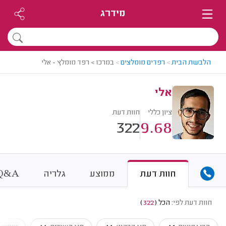
מידרג
הלבשת הבית
>
רפדים מומלצים
>
במרכז > רפד מומלץ - אלי
אלי
ציון כללי
חוות דעת
322
9.68
&
חוות דעת
ממוצע
גלריה
A
Q
חוות דעת לפי:
הכל
(
322
)