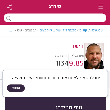
מידרג
...
טכנאים ותיקונים
>
טכנאי דודי שמש מומלצים
>
תל אביב > טכנאי דודי שמש
רישו
ציון כללי
חוות דעת
1134
9.85
שימו לב - אני לא מבצע עבודות חשמל ואינסטלציה
חוות דעת
מחירים
ממוצע
גלרי
הבנתי
חוות דעת לפי:
הכל
(
1134
)
הכי נפוצים
תיקונים
התקנות
החלפות
טיפ ממידרג