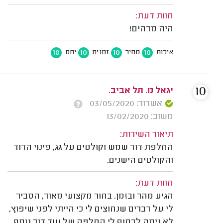
חוות דעת:
היה מדהים!
10
10
10
10
איכות
מחיר
זמנים
יחס
10
יגאל מ. תל אביב.
אשרור: 03/05/2020
משוב: 13/02/2020
תיאור השירות:
החלפת דוד שמש וקולטים על גג, פינוי הדוד
והקולטים הישנים.
חוות דעת:
הגיע מהר ובזמן. בחור מקצועי מאוד, הסביר
לי על דברים שנחוצים לי כי הייתי לפני שיפוץ,
לא ניסה לדחוף לי החלפה של עוד דוד נוסף