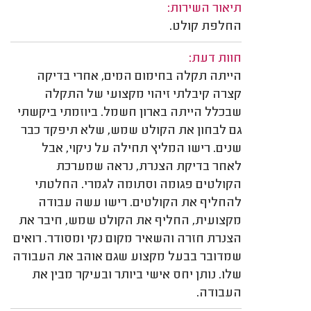
תיאור השירות:
החלפת קולט.
חוות דעת:
הייתה תקלה בחימום המים, אחרי בדיקה
קצרה קיבלתי זיהוי מקצועי של התקלה
שבכלל הייתה בארון חשמל. ביוזמתי ביקשתי
גם לבחון את הקולט שמש, שלא תיפקד כבר
שנים. רישו המליץ תחילה על ניקוי, אבל
לאחר בדיקת הצנרת, נראה שמערכת
הקולטים פגומה וסתומה לגמרי. החלטתי
להחליף את הקולטים. רישו עשה עבודה
מקצועית, החליף את הקולט שמש, חיבר את
הצנרת חזרה והשאיר מקום נקי ומסודר. רואים
שמדובר בבעל מקצוע שגם אוהב את העבודה
שלו. נותן יחס אישי ביותר ובעיקר מבין את
העבודה.