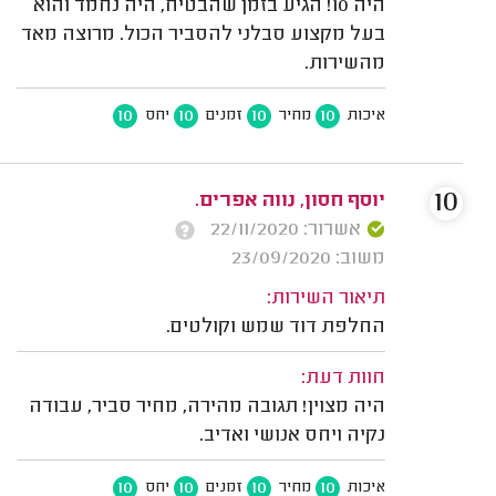
היה 10! הגיע בזמן שהבטיח, היה נחמד והוא
בעל מקצוע סבלני להסביר הכול. מרוצה מאד
מהשירות.
10
10
10
10
איכות
מחיר
זמנים
יחס
10
יוסף חסון, נווה אפרים.
אשרור: 22/11/2020
משוב: 23/09/2020
תיאור השירות:
החלפת דוד שמש וקולטים.
חוות דעת:
היה מצוין! תגובה מהירה, מחיר סביר, עבודה
נקיה ויחס אנושי ואדיב.
10
10
10
10
איכות
מחיר
זמנים
יחס