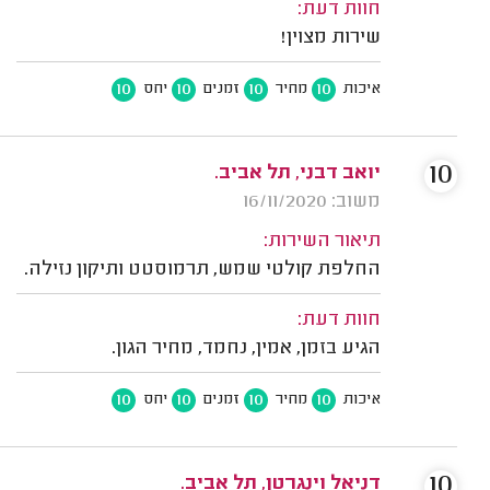
חוות דעת:
שירות מצוין!
10
10
10
10
איכות
מחיר
זמנים
יחס
10
יואב דבני, תל אביב.
משוב: 16/11/2020
תיאור השירות:
החלפת קולטי שמש, תרמוסטט ותיקון נזילה.
חוות דעת:
הגיע בזמן, אמין, נחמד, מחיר הגון.
10
10
10
10
איכות
מחיר
זמנים
יחס
10
דניאל וינגרטן, תל אביב.