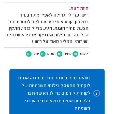
חוות דעת:
רישו עזר לי תחילה לאפיין את הבעיה
בטלפון, קבע איתי בזריזות ליום למחרת ונתן
הצעת מחיר הוגנת. הגיע בדיוק בזמן, התקין
הכל מהר וביעילות וגם ניקה אחריו איש נעים
ושירותי, ממליץ מאוד על רישו!
10
10
10
10
איכות
מחיר
זמנים
יחס
כשאנו בודקים עסק חדש במידרג אנחנו
לוקחים מהעסק צילומי חשבוניות של
לקוחות קודמים כדי לוודא שמדובר
בלקוחות אמיתיים ולא חברים או בני
משפחה.