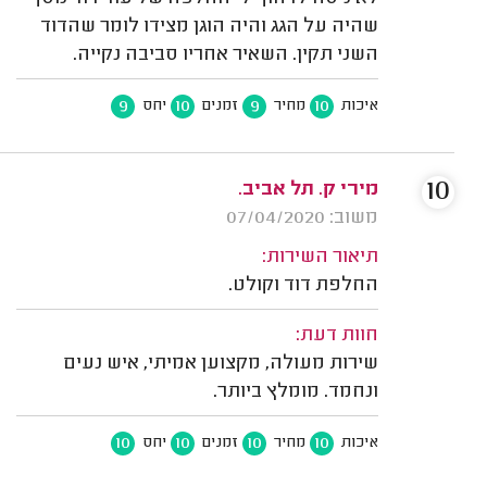
שהיה על הגג והיה הוגן מצידו לומר שהדוד
השני תקין. השאיר אחריו סביבה נקייה.
9
10
9
10
איכות
מחיר
זמנים
יחס
10
מירי ק. תל אביב.
משוב: 07/04/2020
תיאור השירות:
החלפת דוד וקולט.
חוות דעת:
שירות מעולה, מקצוען אמיתי, איש נעים
ונחמד. מומלץ ביותר.
10
10
10
10
איכות
מחיר
זמנים
יחס