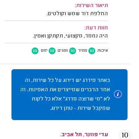
תיאור השירות:
החלפת דוד שמש וקולטים.
חוות דעת:
היה נחמד, מקצועי, תקתקן ואמין.
10
10
10
10
איכות
מחיר
זמנים
יחס
באתר מידרג יש דירוג על כל שירות, זה
אחד הדברים שמייצרים את האמינות. זה
לא "מי שרוצה מדרג" אלא כל לקוח
שמקבל שירות - נותן דירוג.
10
עדי פוזנר, תל אביב.