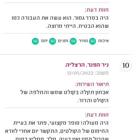
חוות דעת:
היה בסדר גמור. הוא עשה את העבודה כמו
שהוא הבטיח. הייתי מרוצה.
10
10
10
10
איכות
מחיר
זמנים
יחס
10
ניר הפנר, הרצליה.
משוב: 12/05/2022
תיאור השירות:
אבחון תקלה בקולט שמש והחלפה של
הקולט והדוד.
חוות דעת:
היה מעולה! סופר מקצועי, פתר את בעיית
החימום של הקולטים, התקשר יום אחרי לוודא
שהכול תקין ואין בעיה. מלך. ממליץ בחום.