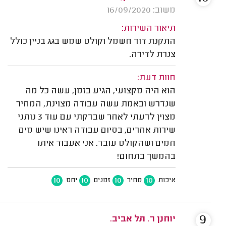
משוב: 16/09/2020
תיאור השירות:
התקנת דוד חשמל וקולט שמש בגג בניין כולל
צנרת לדירה.
חוות דעת:
הוא היה מקצועי, הגיע בזמן, עשה כל מה
שנדרש ובאמת עשה עבודה מצוינת, המחיר
מצוין לדעתי לאחר שבדקתי עם עוד 3 נותני
שירות אחרים, בסיום עבודה ראינו שיש מים
חמים ושהקולט עובד. אני אעבוד איתו
בהמשך בתחום!
10
10
10
10
איכות
מחיר
זמנים
יחס
9
יוחנן ר. תל אביב.