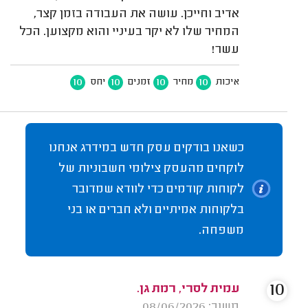
אדיב וחייכן. עושה את העבודה בזמן קצר,
המחיר שלו לא יקר בעיניי והוא מקצוען. הכל
עשר!
10
10
10
10
איכות
מחיר
זמנים
יחס
כשאנו בודקים עסק חדש במידרג אנחנו
לוקחים מהעסק צילומי חשבוניות של
לקוחות קודמים כדי לוודא שמדובר
בלקוחות אמיתיים ולא חברים או בני
משפחה.
10
עמית לסרי, רמת גן.
משוב: 08/06/2026