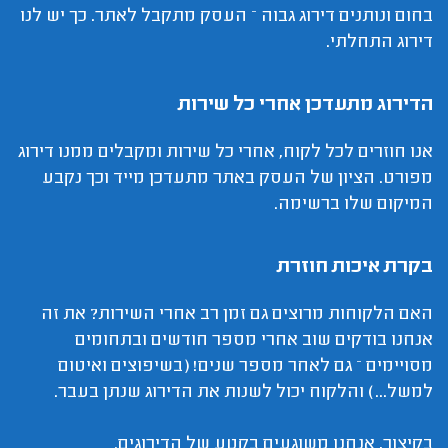
בחום ונותנים דירוג גבוה – העסק מתקבל לאתר. כך יש לנו
דירוג התחלתי.
הדירוג מתעדכן אחרי כל שירות
אנו חוזרים לכל לקוח, אחרי כל שירות ומקבלים ממנו דירוג
מפורט. הציון של העסק באתר מתעדכן מייד וכך נקבע
המיקום שלו ברשימה.
בקרת איכות חוזרת
האם הלקוחות מרוצים גם זמן רב אחרי השירות? את זה
אנחנו בודקים שוב אחרי מספר חודשים ובתחומים
מסויימים – גם לאחר מספר שנים! (בשיפוצים ואיטום
למשל...) והלקוח יכול לשנות את הדירוג שנתן בעבר.
בקיצור, אנחנו משוגעים בקטע של הדירוגים.