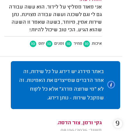
אני מאוד ממליץ על לידור. הוא עשה עבודה
גם לי וגם לשכנה ועשה עבודה מצוינת. נתן
שירות אמין, מיוחד, בשעה שאמר זו השעה
שהוא הגיע. הכי טוב שיכול להיות!
10
10
10
10
איכות
מחיר
זמנים
יחס
באתר מידרג יש דירוג על כל שירות, זה
אחד הדברים שמייצרים את האמינות. זה
לא "מי שרוצה מדרג" אלא כל לקוח
שמקבל שירות - נותן דירוג.
9
גקי ורמן, צור הדסה.
משוב: 08/06/2026