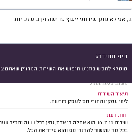
, אני לא נותן שירותי ייעוץ פרישה וקיבוע זכויות
חוות דעת
ממוצע
רישוי ותעודות
יתי
 לפי:
הכל
(
51
)
חות
סוג השירות
טיפ ממידרג
מומלץ לחפש במנוע חיפוש את השירות המדויק שאתם צרי
שליו ש. תל אביב.
משוב: 21/01/2026
תיאור השירות:
ליווי עסקי והחזרי מס לעסק מורשה.
חוות דעת:
שירות 10 מ-10. הוא אחלה בן אדם, זמין בכל שעה ותמ
בכל מה שקשור להחזרי מס והוא סידר את הכל.