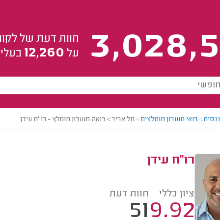
3,028,5
חוות דעת של לקוח
12,260
על
בעלי 
ננסים
>
רואי חשבון מומלצים
>
תל אביב > רואה חשבון מומלץ - רו"ח עידן
רו"ח עידן
ציון כללי
חוות דעת
51
9.92