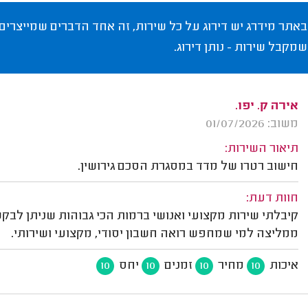
באתר מידרג יש דירוג על כל שירות, זה אחד הדברים שמייצרים
שמקבל שירות - נותן דירוג.
אירה ק. יפו.
משוב: 01/07/2026
תיאור השירות:
חישוב רטרו של מדד במסגרת הסכם גירושין.
חוות דעת:
קיבלתי שירות מקצועי ואנושי ברמות הכי גבוהות שניתן לבקש
ממליצה למי שמחפש רואה חשבון יסודי, מקצועי ושירותי.
איכות
מחיר
זמנים
יחס
10
10
10
10