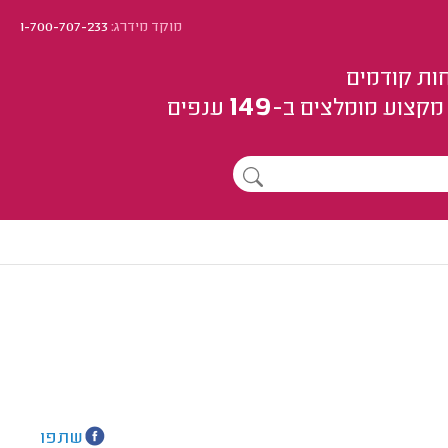
מוקד מידרג:
1-700-707-233
ות קודמים
149
מקצוע
מומלצים
ב-
ענפים
שתפו