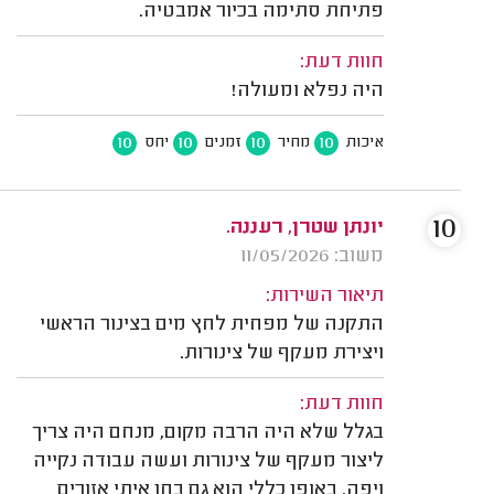
פתיחת סתימה בכיור אמבטיה.
חוות דעת:
היה נפלא ומעולה!
10
10
10
10
איכות
מחיר
זמנים
יחס
10
יונתן שטרן, רעננה.
משוב: 11/05/2026
תיאור השירות:
התקנה של מפחית לחץ מים בצינור הראשי
ויצירת מעקף של צינורות.
חוות דעת:
בגלל שלא היה הרבה מקום, מנחם היה צריך
ליצור מעקף של צינורות ועשה עבודה נקייה
ויפה. באופן כללי הוא גם בחן איתי אזורים