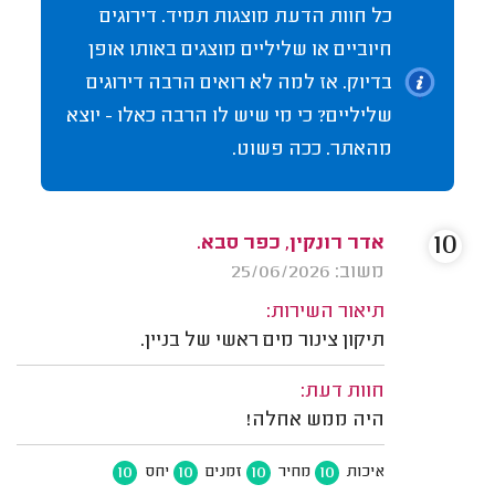
כל חוות הדעת מוצגות תמיד. דירוגים
חיוביים או שליליים מוצגים באותו אופן
בדיוק. אז למה לא רואים הרבה דירוגים
שליליים? כי מי שיש לו הרבה כאלו - יוצא
מהאתר. ככה פשוט.
10
אדר רונקין, כפר סבא.
משוב: 25/06/2026
תיאור השירות:
תיקון צינור מים ראשי של בניין.
חוות דעת:
היה ממש אחלה!
10
10
10
10
איכות
מחיר
זמנים
יחס