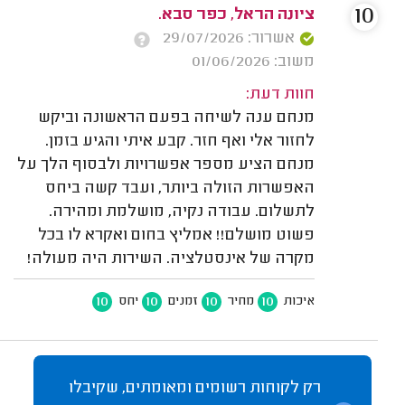
10
ציונה הראל, כפר סבא.
אשרור: 29/07/2026
משוב: 01/06/2026
חוות דעת:
מנחם ענה לשיחה בפעם הראשונה וביקש
לחזור אלי ואף חזר. קבע איתי והגיע בזמן.
מנחם הציע מספר אפשרויות ולבסוף הלך על
האפשרות הזולה ביותר, ועבד קשה ביחס
לתשלום. עבודה נקיה, מושלמת ומהירה.
פשוט מושלם!! אמליץ בחום ואקרא לו בכל
מקרה של אינסטלציה. השירות היה מעולה!
10
10
10
10
איכות
מחיר
זמנים
יחס
רק לקוחות רשומים ומאומתים, שקיבלו