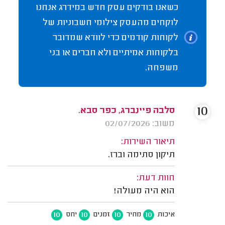
כשאנו בודקים עסק חדש במידרג אנחנו
לוקחים מהעסק צילומי חשבוניות של
לקוחות קודמים כדי לוודא שמדובר
בלקוחות אמיתיים ולא חברים או בני
משפחה.
10
סלבה פיינברג, כפר סבא.
משוב: 02/07/2026
תיאור השירות:
תיקון סתימה וברז.
חוות דעת:
הוא היה מעולה!
10
10
10
10
איכות
מחיר
זמנים
יחס