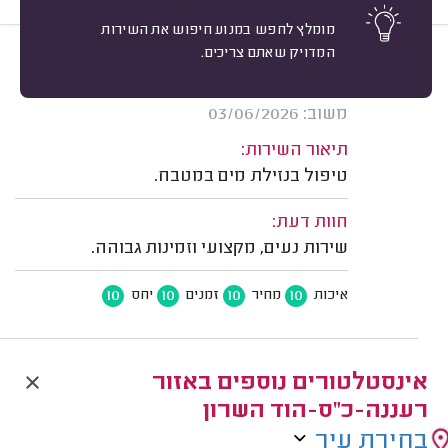
מומלץ לחפש במנוע חיפוש את השירות
המדויק שאתם צריכים.
10
ג'ודי ינוביץ, כפר סבא.
מיון
אשרור: 02/08/2026
משוב: 03/06/2026
תיאור השירות:
טיפול בנזילת מים במטבח.
חוות דעת:
שירות נעים, מקצועי וזמינות גבוהה.
10
10
10
10
איכות
מחיר
זמנים
יחס
אינסטלטורים נוספים באזור
רעננה-כ"ס-הוד השרון
בחירת עיר