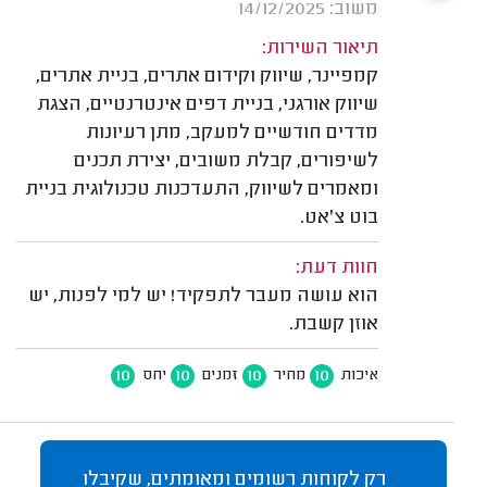
משוב: 14/12/2025
תיאור השירות:
קמפיינר, שיווק וקידום אתרים, בניית אתרים,
שיווק אורגני, בניית דפים אינטרנטיים, הצגת
מדדים חודשיים למעקב, מתן רעיונות
לשיפורים, קבלת משובים, יצירת תכנים
ומאמרים לשיווק, התעדכנות טכנולוגית בניית
בוט צ'אט.
חוות דעת:
הוא עושה מעבר לתפקיד! יש למי לפנות, יש
אוזן קשבת.
10
10
10
10
איכות
מחיר
זמנים
יחס
רק לקוחות רשומים ומאומתים, שקיבלו