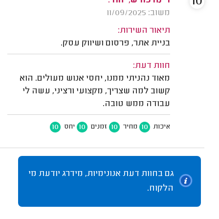
10
רינה כורש, יהוד.
משוב: 11/09/2025
תיאור השירות:
בניית אתר, פרסום ושיווק עסק.
חוות דעת:
מאוד נהניתי ממנו, יחסי אנוש מעולים. הוא
קשוב למה שצריך, מקצועי ורציני, עשה לי
עבודה ממש טובה.
10
10
10
10
איכות
מחיר
זמנים
יחס
גם בחוות דעת אנונימיות, מידרג יודעת מי
הלקוח.